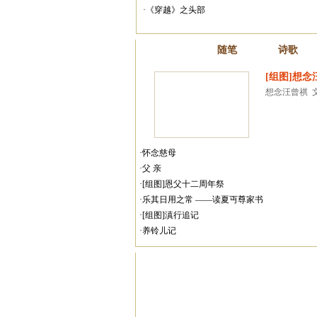
·《穿越》之头部
散文
随笔
诗歌
[组图]想念
想念汪曾祺  文/
·怀念慈母
·父 亲
·[组图]恩父十二周年祭
·乐其日用之常 ——读夏丏尊家书
·[组图]滇行追记
·养铃儿记