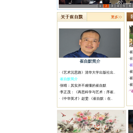
1
2
3
4
5
6
·
·
崔自默简介
·崔
·
·《艺术沉思路》清华大学出版社出..
·
·崔自默简介
·
·张晴：其实并不难懂的崔自默
·“
·李正茂：《再思科学与艺术：序崔..
·《中华英才》赵雯:《崔自默：在..