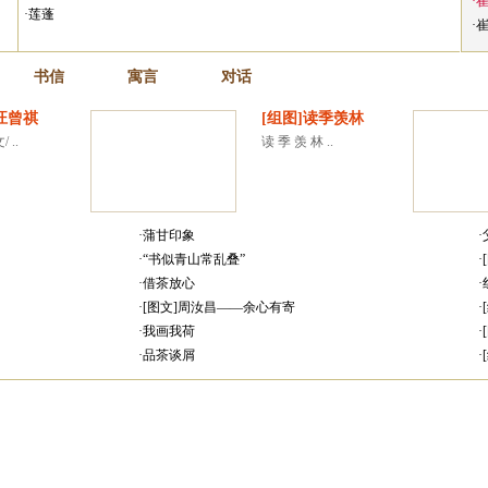
·
·莲蓬
·
书信
寓言
对话
汪曾祺
[组图]读季羡林
 ..
读 季 羡 林 ..
·蒲甘印象
·“书似青山常乱叠”
·借茶放心
·[图文]周汝昌——余心有寄
·我画我荷
·品茶谈屑