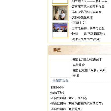
·到土地上去——吉林东丰农..
·吉林东丰农民画考察报告
·志道游艺的画家李嘉存
·文怀沙先生素描
·“三新主义”
·艺术之精神，科学之思想
·神髓——题“另眼识家珍：..
·读谢云先生的“鸟虫篆”
·崔自默“观念雕塑系列”
·马就是鹿
·崔自默雕塑『永和』系列..
·穿 越
崔自默“观念
·如如不转2
·如如不转1
·崔自默雕塑『舞者』系列选
·崔自默铜雕『历史的模糊的沉重的负荷』
·崔自默铜雕『龟就是兔』