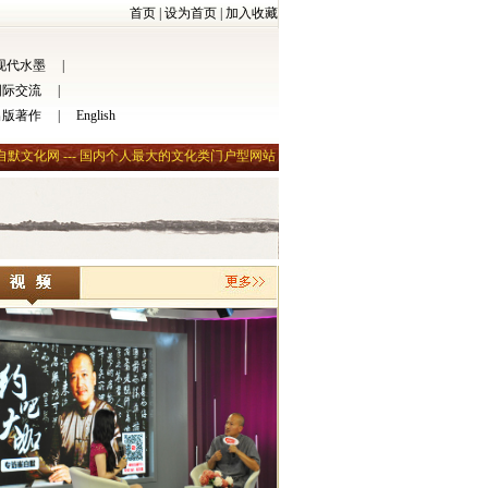
首页
|
设为首页
|
加入收藏
现代水墨
|
国际交流
|
崔自默博士做北京＂品元节＂荣誉顾问
出版著作
|
English
自默文化网 --- 国内个人最大的文化类门户型网站
自默影记/2008.5.5/崔自默在