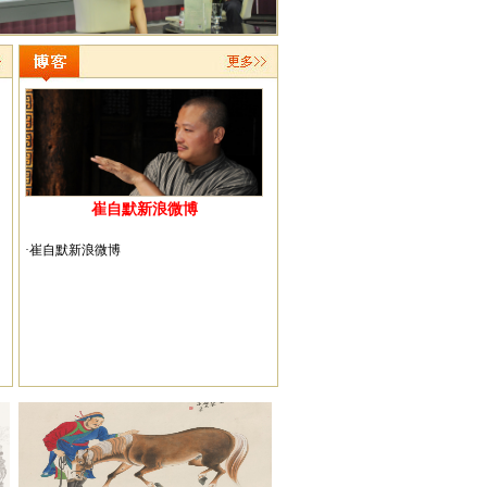
我请文怀沙翁为少林寺释永信大师书对联
崔自默新浪微博
·崔自默新浪微博
文怀沙翁吟诗/崔自默摄影