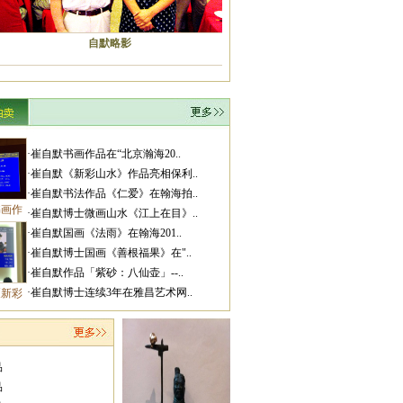
自默略影
·崔自默书画作品在“北京瀚海20..
·崔自默《新彩山水》作品亮相保利..
·崔自默书法作品《仁爱》在翰海拍..
赏析燕叟文怀沙先生大俗大雅的一幅对联
书画作
·崔自默博士微画山水《江上在目》..
·崔自默国画《法雨》在翰海201..
·崔自默博士国画《善根福果》在"..
·崔自默作品「紫砂：八仙壶」--..
·崔自默博士连续3年在雅昌艺术网..
《新彩
品
品
崔自默拜谒当代圣哲文怀沙先生