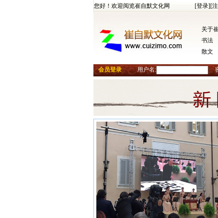
您好！欢迎阅览崔自默文化网
[登录]
[注
关于
书法
散文
会员登录
用户名: