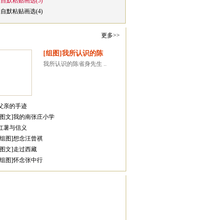
崔自默粘贴画选(5)
崔自默粘贴画选(4)
更多>>
[组图]我所认识的陈
我所认识的陈省身先生 ..
与陈传席教授
·父亲的手迹
·[图文]我的南张庄小学
·红薯与信义
·[组图]想念汪曾祺
·[图文]走过西藏
·[组图]怀念张中行
与书画同道(8)