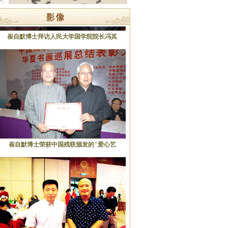
崔自默博士拜访人民大学国学院院长冯其
崔自默博士荣获中国残联颁发的"爱心艺