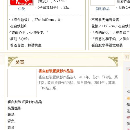
·《敦安》，27x27m..
·新彩作
·《子曰其恕乎》，33x..
·《现代
仁爱
新彩作品
·《澄台翰饭》，27x44x60mm，崔..
·不可拿无知当天真
·崔自默新印
·花预／11x17cm／崔自默作
·“道由心学，心假香传。”
·「春的记忆」／崔自默＂视
·篆刻『心经』
·「愤怒的和平鸽」／崔自默
·尊道贵德，和谐共生
·崔自默水墨视觉服装
崔自默装置摄影作品选
崔自默装置摄影作品选1。2011年。苏州 『纠结』系
列2，装置摄影作品选2。崔自默作。2011年，苏州。
『纠结』系..
·
·崔自默装置摄影作品选
·
·装置摄影
·
·舞场
·
·背负
·
·舞台