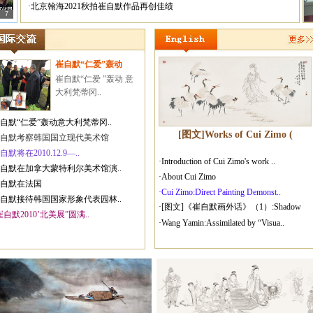
·北京翰海2021秋拍崔自默作品再创佳绩
7
崔自默“仁爱”轰动
崔自默“仁爱 ”轰动 意
大利梵蒂冈..
崔自默“仁爱”轰动意大利梵蒂冈..
[图文]Works of Cui Zimo (
崔自默考察韩国国立现代美术馆
自默将在2010.12.9—..
·Introduction of Cui Zimo's work ..
崔自默在加拿大蒙特利尔美术馆演..
·About Cui Zimo
崔自默在法国
·Cui Zimo:Direct Painting Demonst..
崔自默接待韩国国家形象代表园林..
·[图文]《崔自默画外话》（1）:Shadow
崔自默2010’北美展”圆满..
·Wang Yamin:Assimilated by “Visua..