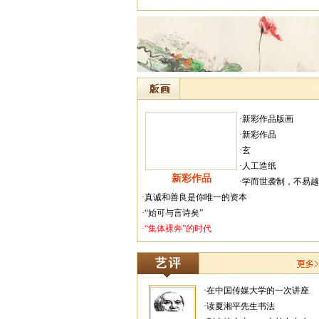
·新彩作品版画
·新彩作品
·玄
·人工造纸
新彩作品
·学而世袭制，不易
·真诚和善良是你唯一的资本
·“始可与言诗矣”
·“集体裸奔”的时代
·在中国传媒大学的一次讲座
·读夏湘平先生书法