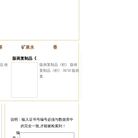
茶
矿泉水
香
与朋友(16)
版画复制品《
品 收
版画复制品《积》 版画
复制品《积》 38/50 版画
复..
与北京大学著名学者张帆
说明：输入证书号编号必须与数据库中
的完全一致,才能被检索到！
编