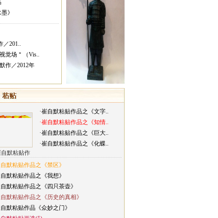
品
水墨》
／201..
觉场＂（Vis..
作／2012年
与朱良志先生
·崔自默粘贴作品之《文字..
·崔自默粘贴作品之《知情..
·崔自默粘贴作品之《巨大..
·崔自默粘贴作品之《化蝶..
崔自默粘贴作
崔自默粘贴作品之《禁区》
崔自默粘贴作品之《我想》
崔自默粘贴作品之《四只茶壶》
崔自默粘贴作品之《历史的真相》
与其他学者(7)
崔自默粘贴作品《众妙之门》