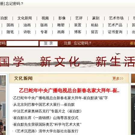
册]
忘记密码？
崔自默
|
文化新闻
|
视频
|
影像
|
艺评
|
篆刻
|
艺术市场
|
|
国画
|
油画
|
版画
|
雕塑
|
装置
|
粘贴
|
艺术产品
|
|
随笔
|
诗歌
|
专著
|
画廊
|
博客
|
留言
|
证书査询
|
密码:
注册
忘记密码？
崔
乙巳蛇年中央广播电视总台新春名家大拜年-崔..
·乙巳蛇年中央广播电视总台新春名家大拜年-崔自默谈“福”字
·从北京到巴黎中国艺术大展行—崔自默
·中法艺术家奥林匹克行”专题片之《崔自默》
·崔自默出席《一路锦绣》山海尊首发仪式
·崔自默先生荣获国际奥艺“科学与艺术大奖”
·《艺术沉思路》清华大学出版社出版发行