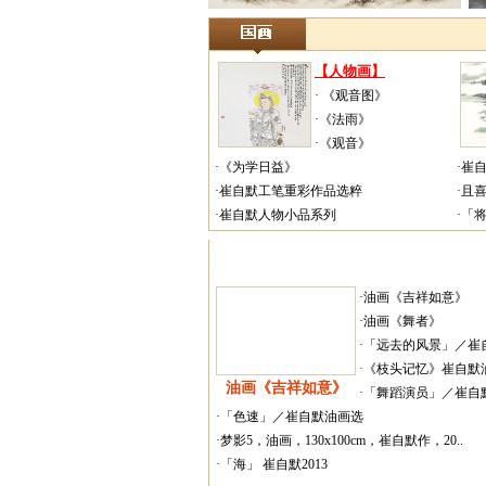
【人物画】
· 《观音图》
·《法雨》
·《观音》
·《为学日益》
·崔
·崔自默工笔重彩作品选粹
·且
·崔自默人物小品系列
·「
·油画《吉祥如意》
·油画《舞者》
·「远去的风景」／崔自
·《枝头记忆》崔自默
油画《吉祥如意》
·「舞蹈演员」／崔自
·「色速」／崔自默油画选
·梦影5，油画，130x100cm，崔自默作，20..
·「海」 崔自默2013