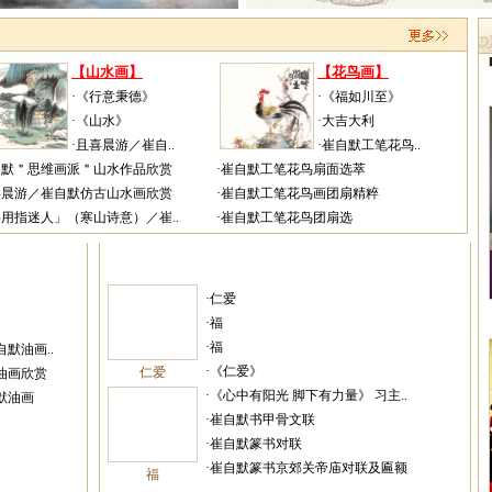
【山水画】
【花鸟画】
·《行意秉德》
·《福如川至》
·《山水》
·大吉大利
·且喜晨游／崔自..
·崔自默工笔花鸟..
自默＂思维画派＂山水作品欣赏
·崔自默工笔花鸟扇面选萃
喜晨游／崔自默仿古山水画欣赏
·崔自默工笔花鸟画团扇精粹
将用指迷人」（寒山诗意）／崔..
·崔自默工笔花鸟团扇选
·仁爱
·福
·福
默油画..
·《仁爱》
仁爱
油画欣赏
·《心中有阳光 脚下有力量》 习主..
默油画
·崔自默书甲骨文联
·崔自默篆书对联
·崔自默篆书京郊关帝庙对联及匾额
福