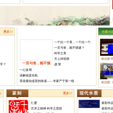
·一个比一个美，一个比一个..
·一言与丧，能不慎诸？
·科学之美
·天上掉馅饼
崔自默
一言与丧，能不慎
越乎？
·虚 荣
·一心多用
·误解就是自私
·茶壶最知道茶的味道——专家产于第一线
崔自默
·仁爱
·新彩作
·艺术之精神 科学之思想
·新彩作