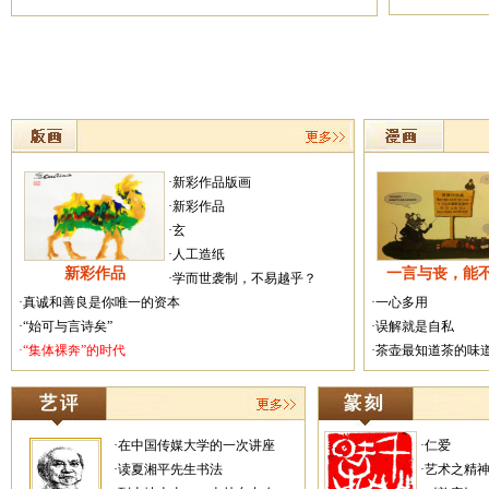
·新彩作品版画
·新彩作品
·玄
·人工造纸
新彩作品
一言与丧，能
·学而世袭制，不易越乎？
·真诚和善良是你唯一的资本
·一心多用
·“始可与言诗矣”
·误解就是自私
·“集体裸奔”的时代
·茶壶最知道茶的味
·在中国传媒大学的一次讲座
·仁爱
·读夏湘平先生书法
·艺术之精