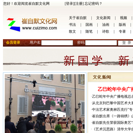
您好！欢迎阅览崔自默文化网
[登录]
[注册]
忘记密码？
关于崔自默
|
文化新闻
|
视频
|
书法
|
国画
|
油画
|
版画
|
散文
|
随笔
|
诗歌
|
专著
|
会员登录
用户名:
密码:
乙巳蛇年中央广播
·乙巳蛇年中央广播电视总
·从北京到巴黎中国艺术大
·中法艺术家奥林匹克行”
·崔自默出席《一路锦绣》
·崔自默先生荣获国际奥艺
·《艺术沉思路》清华大学