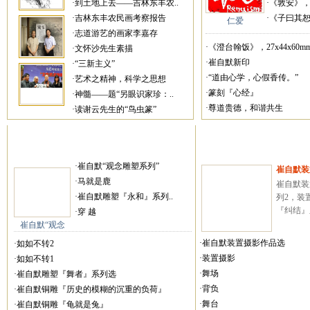
·到土地上去——吉林东丰农..
·《敦安》，27
·吉林东丰农民画考察报告
·《子曰其恕乎
仁爱
·志道游艺的画家李嘉存
·《澄台翰饭》，27x44x60mm
·文怀沙先生素描
·崔自默新印
·“三新主义”
·“道由心学，心假香传。”
·艺术之精神，科学之思想
·篆刻『心经』
·神髓——题“另眼识家珍：..
·尊道贵德，和谐共生
·读谢云先生的“鸟虫篆”
·崔自默“观念雕塑系列”
崔自默装
·马就是鹿
崔自默装
·崔自默雕塑『永和』系列..
列2，装
『纠结』系
·穿 越
崔自默“观念
·崔自默装置摄影作品选
·如如不转2
·装置摄影
·如如不转1
·舞场
·崔自默雕塑『舞者』系列选
·背负
·崔自默铜雕『历史的模糊的沉重的负荷』
·舞台
·崔自默铜雕『龟就是兔』