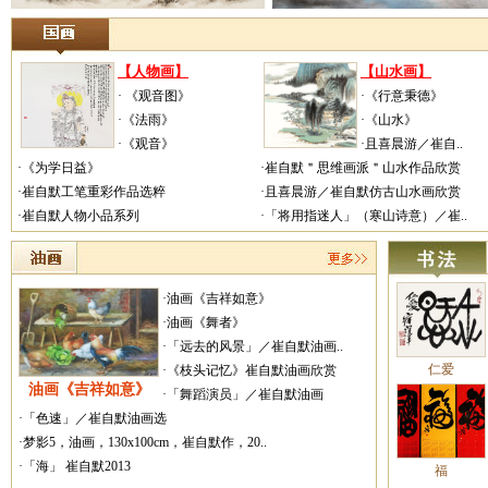
【人物画】
【山水画】
· 《观音图》
·《行意秉德》
·《法雨》
·《山水》
·《观音》
·且喜晨游／崔自..
·《为学日益》
·崔自默＂思维画派＂山水作品欣赏
·崔自默工笔重彩作品选粹
·且喜晨游／崔自默仿古山水画欣赏
·崔自默人物小品系列
·「将用指迷人」（寒山诗意）／崔..
·油画《吉祥如意》
·油画《舞者》
·「远去的风景」／崔自默油画..
仁爱
·《枝头记忆》崔自默油画欣赏
油画《吉祥如意》
·「舞蹈演员」／崔自默油画
·「色速」／崔自默油画选
·梦影5，油画，130x100cm，崔自默作，20..
·「海」 崔自默2013
福