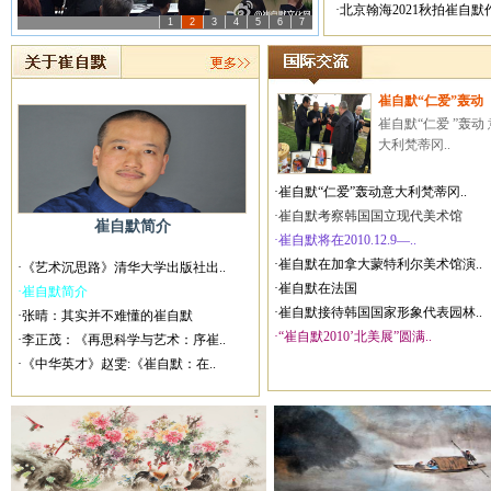
·北京翰海2021秋拍崔自
1
2
3
4
5
6
7
崔自默“仁爱”轰动
崔自默“仁爱 ”轰动 
大利梵蒂冈..
·崔自默“仁爱”轰动意大利梵蒂冈..
·崔自默考察韩国国立现代美术馆
崔自默简介
·崔自默将在2010.12.9—..
·崔自默在加拿大蒙特利尔美术馆演..
·《艺术沉思路》清华大学出版社出..
·崔自默在法国
·崔自默简介
·崔自默接待韩国国家形象代表园林..
·张晴：其实并不难懂的崔自默
·“崔自默2010’北美展”圆满..
·李正茂：《再思科学与艺术：序崔..
·《中华英才》赵雯:《崔自默：在..