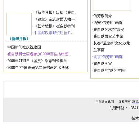
·《新华月报》出版《崔自..
·信芳楼简介
·《鉴宝》杂志封面人物—..
·西安“信芳庐”画廊
·《艺术镜报》崔自默特刊
·崔自默艺术馆/西安
·中国邮政带邮资明信片-..
·崔自默西安艺术馆
《新华月报》
·长春“诚虚净”文化沙龙
·中国新闻社庆祝建国
·兰亭斋
·崔自默博士应邀参加"2008百位杰出艺..
·北京“信芳庐”画廊
·2008年7月5日《鉴赏》杂志刊登崔自..
·崔自默画室
·2008年“中国寿光第二届书画艺术博览..
·崔自默的“默艺空间”
京IC
崔自默文化网 版权所有
助理韩健： 1352
技术
技术支持：
网站建设,网站制作,北京网站建设,北京网站制作