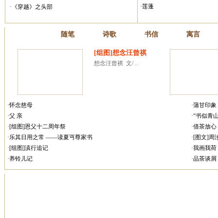
·莲蓬
·《穿越》之头部
散文
随笔
诗歌
书信
寓言
[组图]想念汪曾祺
想念汪曾祺  文/ ..
·怀念慈母
·蒲甘印象
·父 亲
·“书似青
·[组图]恩父十二周年祭
·借茶放心
·乐其日用之常 ——读夏丏尊家书
·[图文]
·[组图]滇行追记
·我画我荷
·养铃儿记
·品茶谈屑