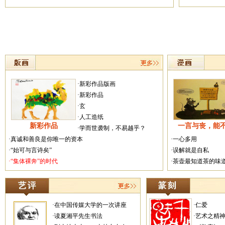
·新彩作品版画
·新彩作品
·玄
·人工造纸
新彩作品
一言与丧，能
·学而世袭制，不易越乎？
·真诚和善良是你唯一的资本
·一心多用
·“始可与言诗矣”
·误解就是自私
·“集体裸奔”的时代
·茶壶最知道茶的味
·在中国传媒大学的一次讲座
·仁爱
·读夏湘平先生书法
·艺术之精