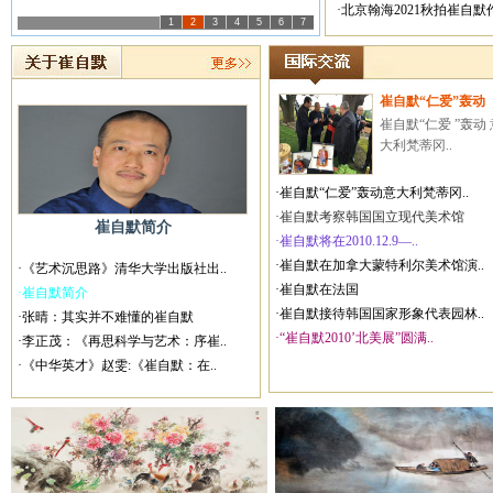
·北京翰海2021秋拍崔自
1
2
3
4
5
6
7
崔自默“仁爱”轰动
崔自默“仁爱 ”轰动 
大利梵蒂冈..
·崔自默“仁爱”轰动意大利梵蒂冈..
·崔自默考察韩国国立现代美术馆
崔自默简介
·崔自默将在2010.12.9—..
·崔自默在加拿大蒙特利尔美术馆演..
·《艺术沉思路》清华大学出版社出..
·崔自默在法国
·崔自默简介
·崔自默接待韩国国家形象代表园林..
·张晴：其实并不难懂的崔自默
·“崔自默2010’北美展”圆满..
·李正茂：《再思科学与艺术：序崔..
·《中华英才》赵雯:《崔自默：在..