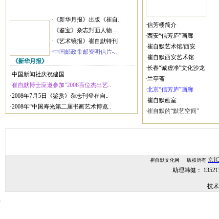
·《新华月报》出版《崔自..
·信芳楼简介
·《鉴宝》杂志封面人物—..
·西安“信芳庐”画廊
·《艺术镜报》崔自默特刊
·崔自默艺术馆/西安
·中国邮政带邮资明信片-..
·崔自默西安艺术馆
《新华月报》
·长春“诚虚净”文化沙龙
·中国新闻社庆祝建国
·兰亭斋
·崔自默博士应邀参加"2008百位杰出艺..
·北京“信芳庐”画廊
·2008年7月5日《鉴赏》杂志刊登崔自..
·崔自默画室
·2008年“中国寿光第二届书画艺术博览..
·崔自默的“默艺空间”
京IC
崔自默文化网 版权所有
助理韩健： 1352
技术
技术支持：
网站建设,网站制作,北京网站建设,北京网站制作