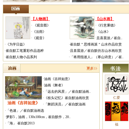
【人物画】
【山水画】
· 《观音图》
·《行意秉德》
·《法雨》
·《山水》
·《观音》
·且喜晨游／崔自..
·《为学日益》
·崔自默＂思维画派＂山水作品欣赏
·崔自默工笔重彩作品选粹
·且喜晨游／崔自默仿古山水画欣赏
·崔自默人物小品系列
·「将用指迷人」（寒山诗意）／崔..
·油画《吉祥如意》
·油画《舞者》
·「远去的风景」／崔自默油画..
仁爱
·《枝头记忆》崔自默油画欣赏
油画《吉祥如意》
·「舞蹈演员」／崔自默油画
·「色速」／崔自默油画选
·梦影5，油画，130x100cm，崔自默作，20..
·「海」 崔自默2013
福