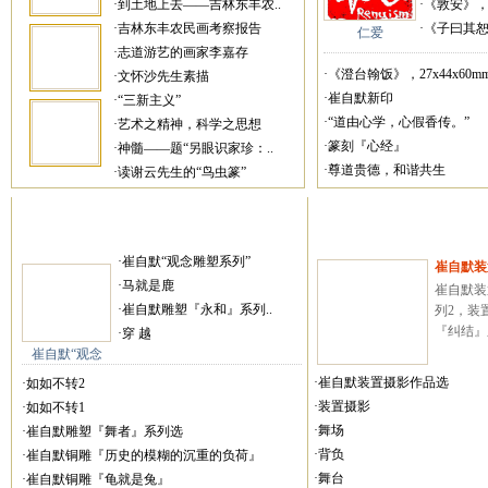
·到土地上去——吉林东丰农..
·《敦安》，27
·吉林东丰农民画考察报告
·《子曰其恕乎
仁爱
·志道游艺的画家李嘉存
·《澄台翰饭》，27x44x60mm
·文怀沙先生素描
·崔自默新印
·“三新主义”
·“道由心学，心假香传。”
·艺术之精神，科学之思想
·篆刻『心经』
·神髓——题“另眼识家珍：..
·尊道贵德，和谐共生
·读谢云先生的“鸟虫篆”
·崔自默“观念雕塑系列”
崔自默装
·马就是鹿
崔自默装
·崔自默雕塑『永和』系列..
列2，装
『纠结』系
·穿 越
崔自默“观念
·崔自默装置摄影作品选
·如如不转2
·装置摄影
·如如不转1
·舞场
·崔自默雕塑『舞者』系列选
·背负
·崔自默铜雕『历史的模糊的沉重的负荷』
·舞台
·崔自默铜雕『龟就是兔』