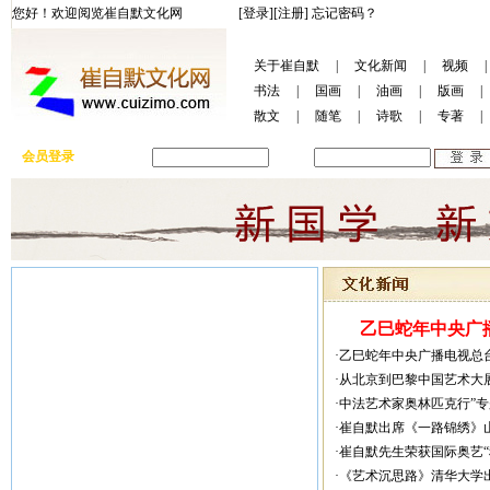
您好！欢迎阅览崔自默文化网
[登录]
[注册]
忘记密码？
关于崔自默
|
文化新闻
|
视频
|
书法
|
国画
|
油画
|
版画
|
散文
|
随笔
|
诗歌
|
专著
|
会员登录
用户名:
密码:
乙巳蛇年中央广播
·乙巳蛇年中央广播电视总
·从北京到巴黎中国艺术大
·中法艺术家奥林匹克行”
·崔自默出席《一路锦绣》
·崔自默先生荣获国际奥艺
·《艺术沉思路》清华大学