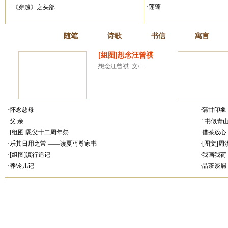
·莲蓬
·《穿越》之头部
散文
随笔
诗歌
书信
寓言
[组图]想念汪曾祺
想念汪曾祺  文/ ..
·怀念慈母
·蒲甘印象
·父 亲
·“书似青
·[组图]恩父十二周年祭
·借茶放心
·乐其日用之常 ——读夏丏尊家书
·[图文]
·[组图]滇行追记
·我画我荷
·养铃儿记
·品茶谈屑