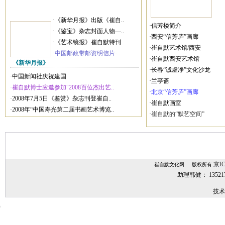
·《新华月报》出版《崔自..
·信芳楼简介
·《鉴宝》杂志封面人物—..
·西安“信芳庐”画廊
·《艺术镜报》崔自默特刊
·崔自默艺术馆/西安
·中国邮政带邮资明信片-..
·崔自默西安艺术馆
《新华月报》
·长春“诚虚净”文化沙龙
·中国新闻社庆祝建国
·兰亭斋
·崔自默博士应邀参加"2008百位杰出艺..
·北京“信芳庐”画廊
·2008年7月5日《鉴赏》杂志刊登崔自..
·崔自默画室
·2008年“中国寿光第二届书画艺术博览..
·崔自默的“默艺空间”
京IC
崔自默文化网 版权所有
助理韩健： 1352
技术
技术支持：
网站建设,网站制作,北京网站建设,北京网站制作