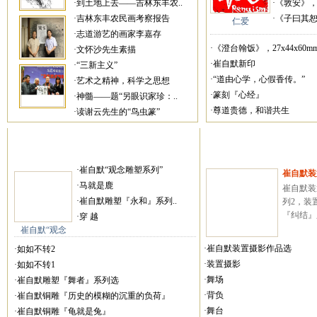
·到土地上去——吉林东丰农..
·《敦安》，27
·吉林东丰农民画考察报告
·《子曰其恕乎
仁爱
·志道游艺的画家李嘉存
·《澄台翰饭》，27x44x60mm
·文怀沙先生素描
·崔自默新印
·“三新主义”
·“道由心学，心假香传。”
·艺术之精神，科学之思想
·篆刻『心经』
·神髓——题“另眼识家珍：..
·尊道贵德，和谐共生
·读谢云先生的“鸟虫篆”
·崔自默“观念雕塑系列”
崔自默装
·马就是鹿
崔自默装
·崔自默雕塑『永和』系列..
列2，装
『纠结』系
·穿 越
崔自默“观念
·崔自默装置摄影作品选
·如如不转2
·装置摄影
·如如不转1
·舞场
·崔自默雕塑『舞者』系列选
·背负
·崔自默铜雕『历史的模糊的沉重的负荷』
·舞台
·崔自默铜雕『龟就是兔』