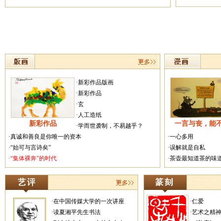
·新彩作品版画
·新彩作品
·玄
·人工造纸
新彩作品
一言与丧，能
·学而世袭制，不易越乎？
·真诚和善良是你唯一的资本
·一心多用
·“始可与言诗矣”
·误解就是自私
·“集体裸奔”的时代
·茶壶最知道茶的味
·在中国传媒大学的一次讲座
·仁爱
·读夏湘平先生书法
·艺术之精