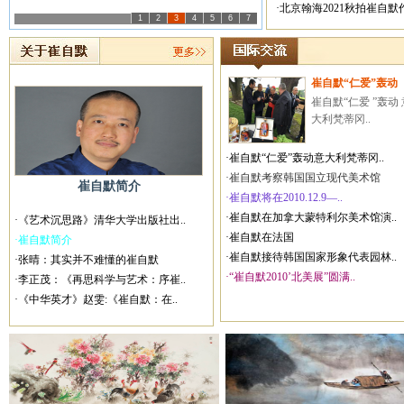
·北京翰海2021秋拍崔自
1
2
3
4
5
6
7
崔自默“仁爱”轰动
崔自默“仁爱 ”轰动 
大利梵蒂冈..
·崔自默“仁爱”轰动意大利梵蒂冈..
·崔自默考察韩国国立现代美术馆
崔自默简介
·崔自默将在2010.12.9—..
·崔自默在加拿大蒙特利尔美术馆演..
·《艺术沉思路》清华大学出版社出..
·崔自默在法国
·崔自默简介
·崔自默接待韩国国家形象代表园林..
·张晴：其实并不难懂的崔自默
·“崔自默2010’北美展”圆满..
·李正茂：《再思科学与艺术：序崔..
·《中华英才》赵雯:《崔自默：在..