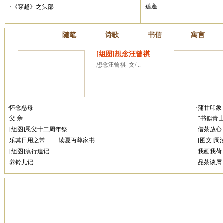
·莲蓬
·《穿越》之头部
散文
随笔
诗歌
书信
寓言
[组图]想念汪曾祺
想念汪曾祺  文/ ..
·怀念慈母
·蒲甘印象
·父 亲
·“书似青
·[组图]恩父十二周年祭
·借茶放心
·乐其日用之常 ——读夏丏尊家书
·[图文]
·[组图]滇行追记
·我画我荷
·养铃儿记
·品茶谈屑