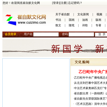
您好！欢迎阅览崔自默文化网
[登录]
[注册]
忘记密码？
关于崔自默
|
文化新闻
|
视频
|
书法
|
国画
|
油画
|
版画
|
散文
|
随笔
|
诗歌
|
专著
|
会员登录
用户名:
密码:
乙巳蛇年中央广播
·乙巳蛇年中央广播电视总
·从北京到巴黎中国艺术大
·中法艺术家奥林匹克行”
·崔自默出席《一路锦绣》
·崔自默先生荣获国际奥艺
·《艺术沉思路》清华大学