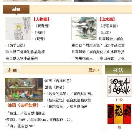
【人物画】
【山水画】
· 《观音图》
·《行意秉德》
·《法雨》
·《山水》
·《观音》
·且喜晨游／崔自..
·《为学日益》
·崔自默＂思维画派＂山水作品欣赏
·崔自默工笔重彩作品选粹
·且喜晨游／崔自默仿古山水画欣赏
·崔自默人物小品系列
·「将用指迷人」（寒山诗意）／崔..
·油画《吉祥如意》
·油画《舞者》
·「远去的风景」／崔自默油画..
仁爱
·《枝头记忆》崔自默油画欣赏
油画《吉祥如意》
·「舞蹈演员」／崔自默油画
·「色速」／崔自默油画选
·梦影5，油画，130x100cm，崔自默作，20..
·「海」 崔自默2013
福