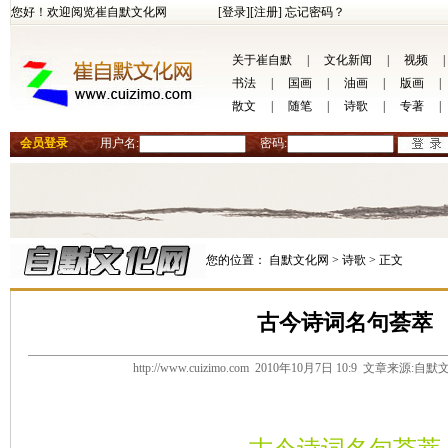
您好！欢迎阅览崔自默文化网
[登录]
[注册]
忘记密码？
关于崔自默
|
文化新闻
|
视频
|
书法
|
国画
|
油画
|
版画
|
散文
|
随笔
|
诗歌
|
专著
|
会员登录
用户名:
密码:
您的位置：
自默文化网 >
诗歌 >
正文
古今诗词名句荟萃
http://www.cuizimo.com 2010年10月7日 10:9 文章来源