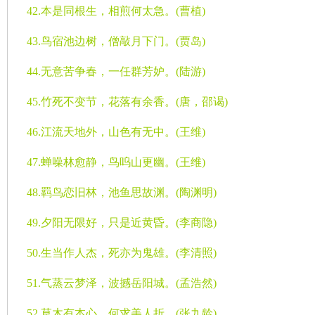
42.
本是同根生，相煎何太急。
(
曹植
)
43.
鸟宿池边树，僧敲月下门。
(
贾岛
)
44.
无意苦争春，一任群芳妒。
(
陆游
)
45.
竹死不变节，花落有余香。
(
唐，邵谒
)
46.
江流天地外，山色有无中。
(
王维
)
47.
蝉噪林愈静，鸟呜山更幽。
(
王维
)
48.
羁鸟恋旧林，池鱼思故渊。
(
陶渊明
)
49.
夕阳无限好，只是近黄昏。
(
李商隐
)
50.
生当作人杰，死亦为鬼雄。
(
李清照
)
51.
气蒸云梦泽，波撼岳阳城。
(
孟浩然
)
52.
草木有本心，何求美人折。
(
张九龄
)