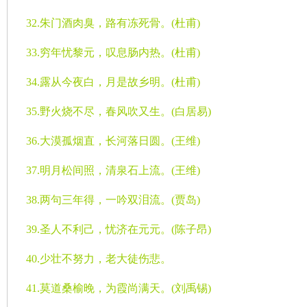
32.
朱门酒肉臭，路有冻死骨。
(
杜甫
)
33.
穷年忧黎元，叹息肠内热。
(
杜甫
)
34.
露从今夜白，月是故乡明。
(
杜甫
)
35.
野火烧不尽，春风吹又生。
(
白居易
)
36.
大漠孤烟直，长河落日圆。
(
王维
)
37.
明月松间照，清泉石上流。
(
王维
)
38.
两句三年得，一吟双泪流。
(
贾岛
)
39.
圣人不利己，忧济在元元。
(
陈子昂
)
40.
少壮不努力，老大徒伤悲。
41.
莫道桑榆晚，为霞尚满天。
(
刘禹锡
)