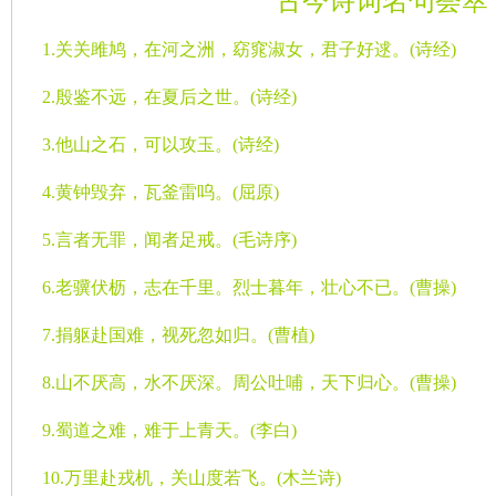
古今诗词名句荟萃
1.
关关雎鸠，在河之洲，窈窕淑女，君子好逑。
(
诗经
)
2.
殷鉴不远，在夏后之世。
(
诗经
)
3.
他山之石，可以攻玉。
(
诗经
)
4.
黄钟毁弃，瓦釜雷呜。
(
屈原
)
5.
言者无罪，闻者足戒。
(
毛诗序
)
6.
老骥伏枥，志在千里。烈士暮年，壮心不已。
(
曹操
)
7.
捐躯赴国难，视死忽如归。
(
曹植
)
8.
山不厌高，水不厌深。周公吐哺，天下归心。
(
曹操
)
9.
蜀道之难，难于上青天。
(
李白
)
10.
万里赴戎机，关山度若飞。
(
木兰诗
)