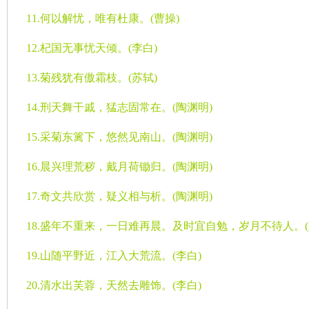
11.
何以解忧，唯有杜康。
(
曹操
)
12.
杞国无事忧天倾。
(
李白
)
13.
菊残犹有傲霜枝。
(
苏轼
)
14.
刑天舞干戚，猛志固常在。
(
陶渊明
)
15.
采菊东篱下，悠然见南山。
(
陶渊明
)
16.
晨兴理荒秽，戴月荷锄归。
(
陶渊明
)
17.
奇文共欣赏，疑义相与析。
(
陶渊明
)
18.
盛年不重来，一日难再晨。及时宜自勉，岁月不待人。
(
19.
山随平野近，江入大荒流。
(
李白
)
20.
清水出芙蓉，天然去雕饰。
(
李白
)