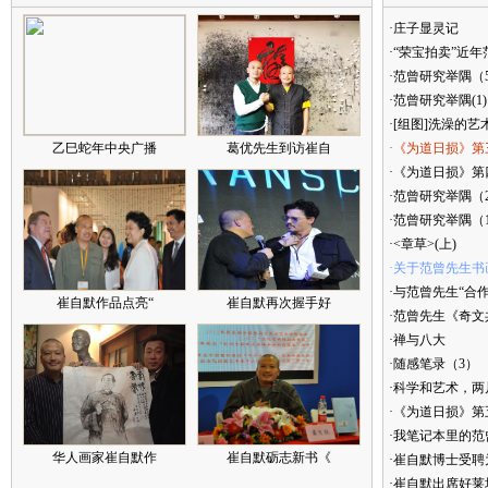
·庄子显灵记
·“荣宝拍卖”近
·范曾研究举隅（
·范曾研究举隅(1)
·[组图]洗澡的艺
乙巳蛇年中央广播
葛优先生到访崔自
·《为道日损》第
·《为道日损》第四
·范曾研究举隅（
·范曾研究举隅（
·<章草>(上)
·关于范曾先生书
·与范曾先生“合
崔自默作品点亮“
崔自默再次握手好
·范曾先生《奇文
·禅与八大
·随感笔录（3）
·科学和艺术，两
·《为道日损》
·我笔记本里的
华人画家崔自默作
崔自默砺志新书《
·崔自默博士受聘
·崔自默出席好莱