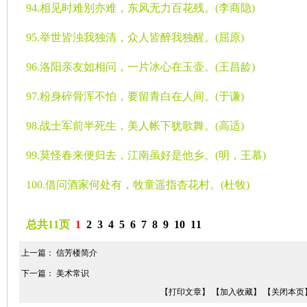
94.
相见时难别亦难，东风无力百花残。
(
李商隐
)
95.
举世皆浊我独清，众人皆醉我独醒。
(
屈原
)
96.
洛阳亲友如相问，一片冰心在玉壶。
(
王昌龄
)
97.
粉身碎骨浑不怕，要留青白在人间。
(
于谦
)
98.
战士军前半死生，美人帐下犹歌舞。
(
高适
)
99.
莫怪春来便归去，江南虽好是他乡。
(
明，王慕
)
100.
借问酒家何处有，牧童遥指杏花村。
(
杜牧
)
总共11页
1
2
3
4
5
6
7
8
9
10
11
上一篇：
信芳楼简介
下一篇：
美术常识
【打印文章】
【加入收藏】
【关闭本页