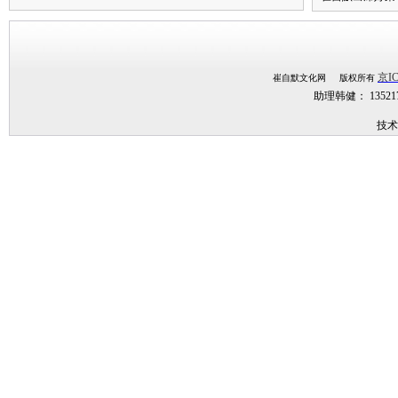
京IC
崔自默文化网 版权所有
助理韩健： 1352
技术