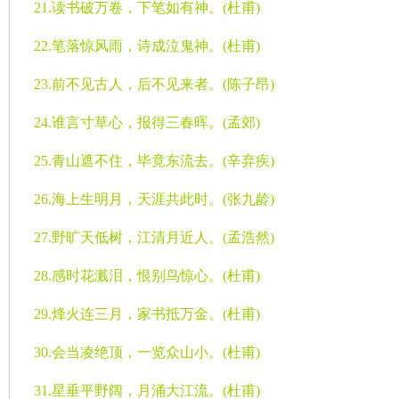
21.
读书破万卷，下笔如有神。
(
杜甫
)
22.
笔落惊风雨，诗成泣鬼神。
(
杜甫
)
23.
前不见古人，后不见来者。
(
陈子昂
)
24.
谁言寸草心，报得三春晖。
(
孟郊
)
25.
青山遮不住，毕竟东流去。
(
辛弃疾
)
26.
海上生明月，天涯共此时。
(
张九龄
)
27.
野旷天低树，江清月近人。
(
孟浩然
)
28.
感时花溅泪，恨别鸟惊心。
(
杜甫
)
29.
烽火连三月，家书抵万金。
(
杜甫
)
30.
会当凌绝顶，一览众山小。
(
杜甫
)
31.
星垂平野阔，月涌大江流。
(
杜甫
)