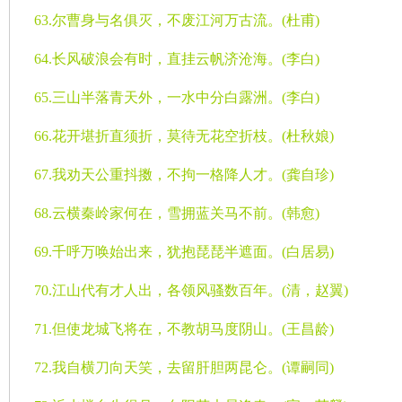
63.
尔曹身与名俱灭，不废江河万古流。
(
杜甫
)
64.
长风破浪会有时，直挂云帆济沧海。
(
李白
)
65.
三山半落青天外，一水中分白露洲。
(
李白
)
66.
花开堪折直须折，莫待无花空折枝。
(
杜秋娘
)
67.
我劝天公重抖擞，不拘一格降人才。
(
龚自珍
)
68.
云横秦岭家何在，雪拥蓝关马不前。
(
韩愈
)
69.
千呼万唤始出来，犹抱琵琵半遮面。
(
白居易
)
70.
江山代有才人出，各领风骚数百年。
(
清，赵翼
)
71.
但使龙城飞将在，不教胡马度阴山。
(
王昌龄
)
72.
我自横刀向天笑，去留肝胆两昆仑。
(
谭嗣同
)