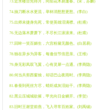
73.
近水楼台先得月，向阳花木易逢春。
(
宋，苏麟
)
74.
抽刀断水水更流，举杯消愁愁更愁。
(
李白
)
75.
出师未捷身先死，常使英雄泪满襟。
(
杜甫
)
76.
无边落木萧萧下，不尽长江滚滚来。
(
杜甫
)
77.
回眸一笑百媚生，六宫粉黛无颜色。
(
白居易
)
78.
独在异乡为异客，每逢佳节倍思亲。
(
王维
)
79.
身无彩凤双飞翼，心有灵犀一点通。
(
李商隐
)
80.
何当共剪西窗烛，却话巴山夜雨时。
(
李商隐
)
81.
春蚕到死丝方尽，蜡炬成灰泪始干。
(
李商隐
)
82.
黑云压城城欲摧，甲光向日金鳞开。
(
李贺
)
83.
旧时王谢堂前燕，飞入寻常百姓家。
(
刘禹锡
)