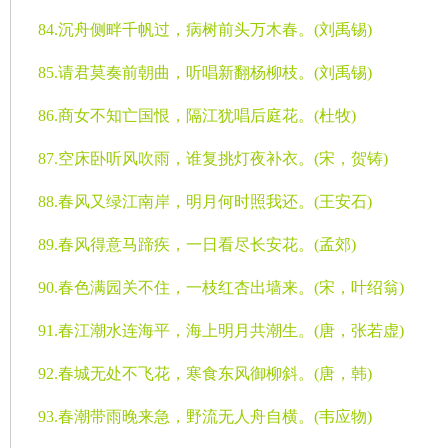
84.
沉舟侧畔千帆过，病树前头万木春。
(
刘禹锡
)
85.
请君莫奏前朝曲，听唱新翻杨柳枝。
(
刘禹锡
)
86.
商女不知亡国恨，隔江犹唱后庭花。
(
杜牧
)
87.
空床卧听风吹雨，谁复挑灯夜补衣。
(
宋，贺铸
)
88.
春风又绿江南岸，明月何时照我还。
(
王安石
)
89.
春风得意马蹄疾，一日看尽长安花。
(
孟郊
)
90.
春色满园关不住，一枝红杏出墙来。
(
宋，叶绍翁
)
91.
春江潮水连海平，海上明月共潮生。
(
唐，张若虚
)
92.
春城无处不飞花，寒食东风御柳斜。
(
唐，韩
)
93.
春潮带雨晚来急，野流无人舟自横。
(
韦应物
)