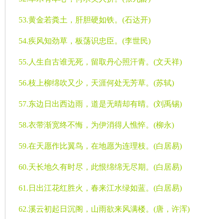
53.
黄金若粪土，肝胆硬如铁。
(
石达开
)
54.
疾风知劲草，板荡识忠臣。
(
李世民
)
55.
人生自古谁无死，留取丹心照汗青。
(
文天祥
)
56.
枝上柳绵吹又少，天涯何处无芳草。
(
苏轼
)
57.
东边日出西边雨，道是无晴却有晴。
(
刘禹锡
)
58.
衣带渐宽终不悔，为伊消得人憔悴。
(
柳永
)
59.
在天愿作比翼鸟，在地愿为连理枝。
(
白居易
)
60.
天长地久有时尽，此恨绵绵无尽期。
(
白居易
)
61.
日出江花红胜火，春来江水绿如蓝。
(
白居易
)
62.
溪云初起日沉阁，山雨欲来风满楼。
(
唐，许浑
)