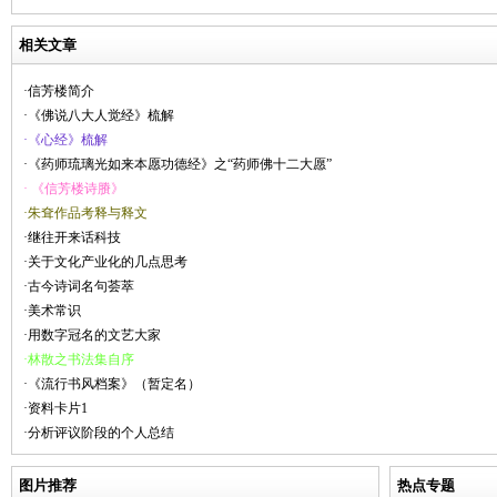
相关文章
·信芳楼简介
·《佛说八大人觉经》梳解
·《心经》梳解
·《药师琉璃光如来本愿功德经》之“药师佛十二大愿”
· 《信芳楼诗賸》
·朱耷作品考释与释文
·继往开来话科技
·关于文化产业化的几点思考
·古今诗词名句荟萃
·美术常识
·用数字冠名的文艺大家
·林散之书法集自序
·《流行书风档案》（暂定名）
·资料卡片1
·分析评议阶段的个人总结
图片推荐
热点专题