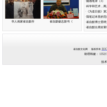
·随感笔录（3）
·科学和艺术，两
·《为道日损》
·我笔记本里的
华人画家崔自默作
崔自默砺志新书《
·崔自默博士受聘
·崔自默出席好莱
京IC
崔自默文化网 版权所有
助理韩健： 1352
技术