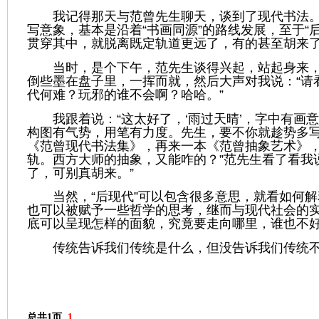
我记得那天与
范曾
先生聊天，谈到了现代书法
写意象，基本是沿着
“
书画同源
”
的路线发展，至于
“
贯穿其中，就脱离既定轨道更远了，有的甚至胡来
当时，是个下午，
范
先生谈得兴起，站起身来
倒些墨在盘子里，一挥而就，然后大声对我说：
“
请
代何难？玩邪的谁不会啊？哈哈。
”
我跟着说：
“
这太好了，
‘
雨过天晴
’
，字中有画意
构图有气势，用笔有力度。先生，要不你就趁势多
《范曾现代书法集》，再来一本《范曾抽象艺术》
轨。西方大师的抽象，又能咋的？
”
范
先生看了看我
了，可别真胡来。
”
当然，
“
后现代
”
可以包含很多意思，就看如何解
也可以被赋予一些哲学的思考，继而与现代社会的
底可以呈现怎样的面貌，究竟要走向哪里，谁也不
传统告诉我们传统是什么，但没告诉我们传统
总共1页
1