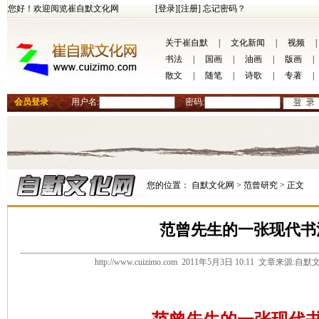
您好！欢迎阅览崔自默文化网
[登录]
[注册]
忘记密码？
关于崔自默
|
文化新闻
|
视频
|
书法
|
国画
|
油画
|
版画
|
散文
|
随笔
|
诗歌
|
专著
|
会员登录
用户名:
密码:
您的位置：
自默文化网 >
范曾研究 >
正文
范曾先生的一张现代书
http://www.cuizimo.com 2011年5月3日 10:11 文章来源