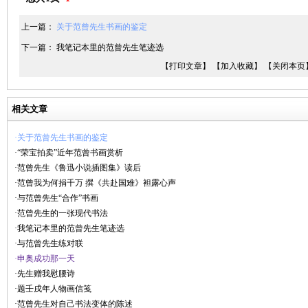
上一篇：
关于范曾先生书画的鉴定
下一篇：
我笔记本里的范曾先生笔迹选
【打印文章】
【加入收藏】
【关闭本页
相关文章
·关于范曾先生书画的鉴定
·“荣宝拍卖”近年范曾书画赏析
·范曾先生《鲁迅小说插图集》读后
·范曾我为何捐千万 撰《共赴国难》袒露心声
·与范曾先生“合作”书画
·范曾先生的一张现代书法
·我笔记本里的范曾先生笔迹选
·与范曾先生练对联
·申奥成功那一天
·先生赠我慰腰诗
·题壬戌年人物画信笺
·范曾先生对自己书法变体的陈述