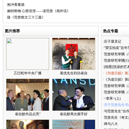
·抱冲斋素描
·婉转附物 心密语澄——读范曾《画外话》
·跋《范曾散文三十三篇》
图片推荐
热点专题
·庄子显灵记
·“荣宝拍卖”近
·范曾研究举隅（
·范曾研究举隅(1)
·[组图]洗澡的艺
乙巳蛇年中央广播
葛优先生到访崔自
·《为道日损》第
·《为道日损》第四
·范曾研究举隅（
·范曾研究举隅（
·<章草>(上)
·关于范曾先生书
·与范曾先生“合
崔自默作品点亮“
崔自默再次握手好
·范曾先生《奇文
·禅与八大