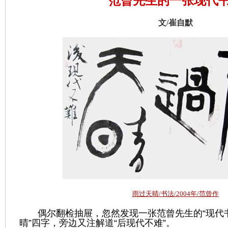
范曾先生的一张现代
文/崔自默
雨过天晴/书法/2004年/范曾作
偶尔翻检抽屉，忽然发现一
张范曾
先生的
“
现代
晴
”
四字，旁边又注解道
“
后现代不难
”
。