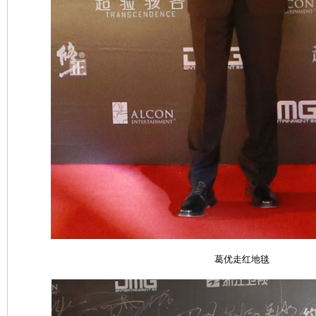
葛优走红地毯