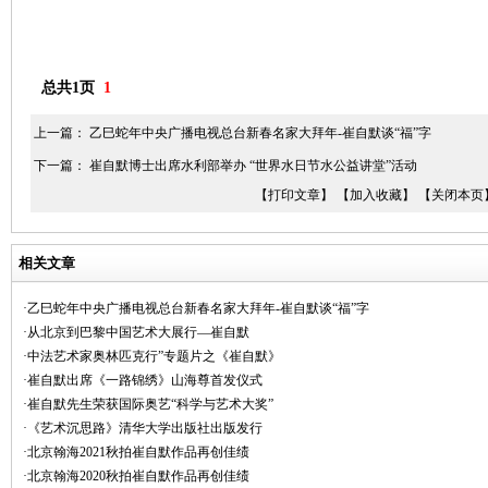
总共1页
1
上一篇：
乙巳蛇年中央广播电视总台新春名家大拜年-崔自默谈“福”字
下一篇：
崔自默博士出席水利部举办 “世界水日节水公益讲堂”活动
【打印文章】
【加入收藏】
【关闭本页
相关文章
·乙巳蛇年中央广播电视总台新春名家大拜年-崔自默谈“福”字
·从北京到巴黎中国艺术大展行—崔自默
·中法艺术家奥林匹克行”专题片之《崔自默》
·崔自默出席《一路锦绣》山海尊首发仪式
·崔自默先生荣获国际奥艺“科学与艺术大奖”
·《艺术沉思路》清华大学出版社出版发行
·北京翰海2021秋拍崔自默作品再创佳绩
·北京翰海2020秋拍崔自默作品再创佳绩