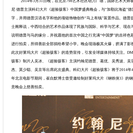
2014年3月31日晚，在北京798艺术社区动力广场，国际艺术大
尼·德普主演科幻大片《超验骇客》中国梦盛典晚会，与“加勒比海盗”德
字，并用德普汉语名字和他的项链饰物创作“马上有钱”装置作品。德普
士阐释说，中西结合的艺术作品体现了民族与国际、科学与艺术、现在与
说明德普与马的缘分，并祝愿他的首次中国之行充满“中国梦”的吉祥色
进行拍卖，所得善款全部捐给希望小学。晚会现场极其火爆，挤满了影
此次好莱坞大片《超验骇客》的造势宣传，引发全球媒体持续关注。DM
骇客》制片人吴冰、《超验骇客》主演约翰尼德普、葛优、吴秀波、吴
杰、莫少聪、吴京等出席此次盛典。科幻大片《超验骇客》将于2014年4
年北京电影节期间，崔自默博士曾受邀绘制好莱坞大片《钢铁侠3》的
意晚会上慈善拍卖。