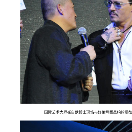
国际艺术大师崔自默博士现场与好莱坞巨星约翰尼