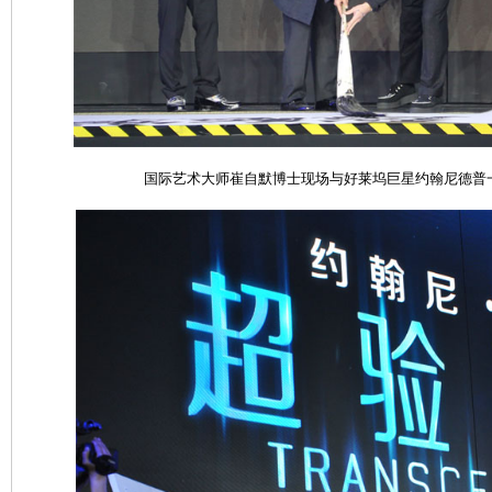
国际艺术大师崔自默博士现场与好莱坞巨星约翰尼德普一