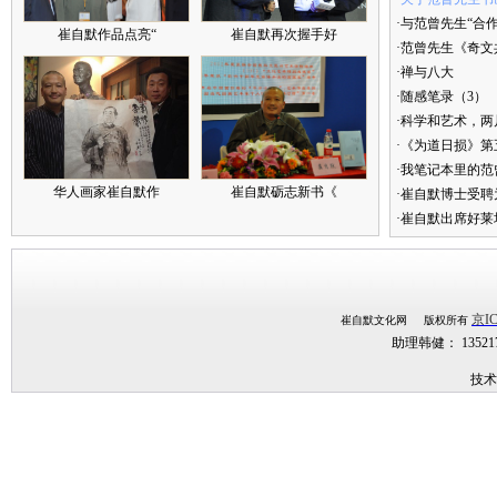
·与范曾先生“合
崔自默作品点亮“
崔自默再次握手好
·范曾先生《奇文
·禅与八大
·随感笔录（3）
·科学和艺术，两
·《为道日损》
·我笔记本里的
华人画家崔自默作
崔自默砺志新书《
·崔自默博士受聘
·崔自默出席好莱
京IC
崔自默文化网 版权所有
助理韩健： 1352
技术