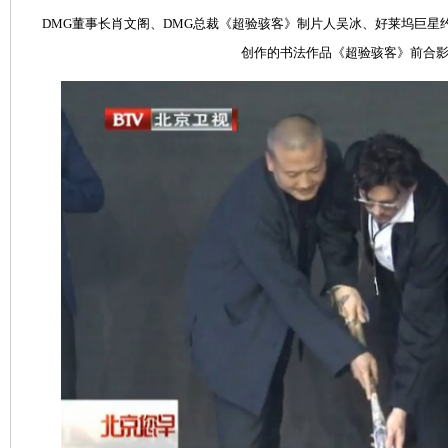
DMG董事长肖文阁、DMG总裁《超验骇客》制片人吴冰、好莱坞巨星
创作的书法作品《超验骇客》前合