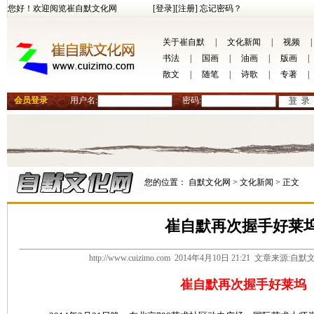
您好！欢迎阅览崔自默文化网
[登录]
[注册]
忘记密码？
关于崔自默
|
文化新闻
|
视频
|
书法
|
国画
|
油画
|
版画
|
散文
|
随笔
|
诗歌
|
专著
|
会员登录
用户名:
密码:
您的位置：
自默文化网 >
文化新闻 >
正文
崔自默再次握手好莱
http://www.cuizimo.com 2014年4月10日 21:21 文章来源
崔自默再次握手好莱坞