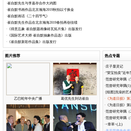
·崔自默先生与李嘉存合作大鸡图
·崔自默书画作品北京瀚海2019秋拍以寸换金
·崔自默画话《二十四节气》
·崔自默先生作品在北京瀚海2019春拍再创佳绩
·《得意忘象·崔自默题画像砖瓦拓片集》出版发行
·《国际艺术大师·崔自默抽象作品选》出版
·《崔自默新彩作品集》出版发行
图片推荐
热点专题
·庄子显灵记
·“荣宝拍卖”近
·范曾研究举隅（
·范曾研究举隅(1)
·[组图]洗澡的艺
乙巳蛇年中央广播
葛优先生到访崔自
·《为道日损》第
·《为道日损》第四
·范曾研究举隅（
·范曾研究举隅（
·<章草>(上)
·关于范曾先生书