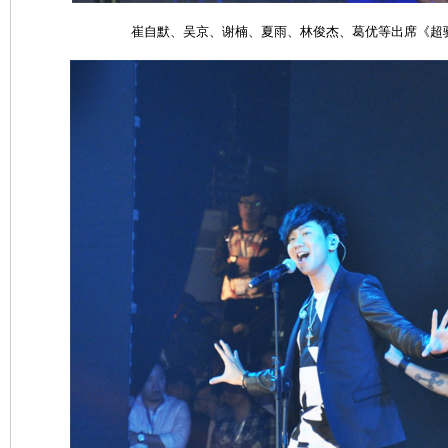
崔自默、吴京、谢楠、夏雨、林俊杰、葛优等出席《超