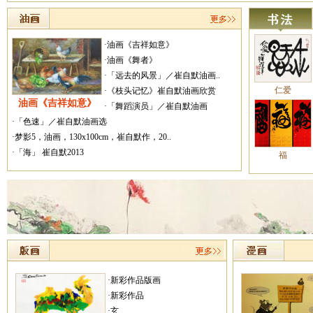
·油画《吉祥如意》
·油画《舞者》
·「远去的风景」／崔自默油画..
仁爱
·《枝头记忆》崔自默油画欣赏
油画《吉祥如意》
·「舞蹈演员」／崔自默油画
·「色速」／崔自默油画选
·梦影5，油画，130x100cm，崔自默作，20..
·「海」 崔自默2013
福
·新彩作品版画
·新彩作品
·玄