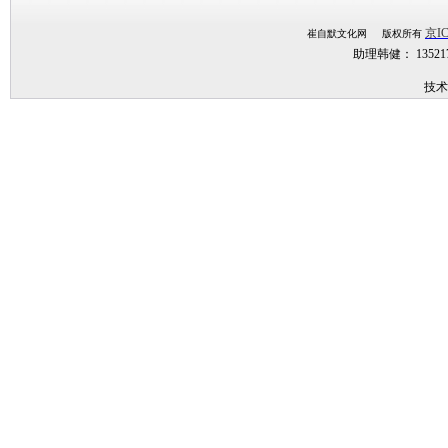
京IC
崔自默文化网 版权所有
助理韩健： 1352
技术