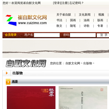
您好！欢迎阅览崔自默文化网
[登录]
[注册]
忘记密码？
关于崔自默
|
文化新闻
|
视频
|
书法
|
国画
|
油画
|
版画
|
散文
|
随笔
|
诗歌
|
专著
|
会员登录
用户名:
密码:
您的位置：
自默文化网 >
出版物 >
出版物
画册