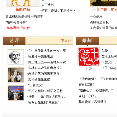
·人工造纸
新彩作品
一言与丧，能
·学而世袭制，不易越乎？
·真诚和善良是你唯一的资本
·一心多用
·“始可与言诗矣”
·误解就是自私
·“集体裸奔”的时代
·茶壶最知道茶的味
·在中国传媒大学的一次讲座
·仁爱
·读夏湘平先生书法
·艺术之精
·到土地上去——吉林东丰农..
·《敦安》，27
·吉林东丰农民画考察报告
·《子曰其恕乎
仁爱
·志道游艺的画家李嘉存
·《澄台翰饭》，27x44x60mm
·文怀沙先生素描
·崔自默新印
·“三新主义”
·“道由心学，心假香传。”
·艺术之精神，科学之思想
·篆刻『心经』
·神髓——题“另眼识家珍：..
·尊道贵德，和谐共生
·读谢云先生的“鸟虫篆”