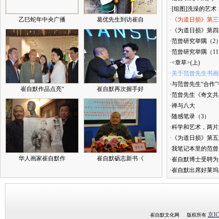
·[组图]洗澡的艺术
乙巳蛇年中央广播
葛优先生到访崔自
·《为道日损》第三
·《为道日损》第四章
·范曾研究举隅（2
·范曾研究举隅（1
·<章草>(上)
·关于范曾先生书
·与范曾先生“合作
崔自默作品点亮“
崔自默再次握手好
·范曾先生《奇文共
·禅与八大
·随感笔录（3）
·科学和艺术，两
·《为道日损》第
·我笔记本里的范
华人画家崔自默作
崔自默砺志新书《
·崔自默博士受聘为
·崔自默出席好莱坞
京IC
崔自默文化网 版权所有