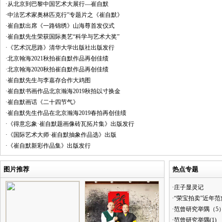
·从北京到巴黎中国艺术大展行—崔自默
·中法艺术家奥林匹克行”专题片之《崔自默》
·崔自默出席《一路锦绣》山海尊首发仪式
·崔自默先生荣获国际奥艺“科学与艺术大奖”
·《艺术沉思路》清华大学出版社出版发行
·北京翰海2021秋拍崔自默作品再创佳绩
·北京翰海2020秋拍崔自默作品再创佳绩
·崔自默先生与李嘉存合作大鸡图
·崔自默书画作品北京瀚海2019秋拍以寸换金
·崔自默画话《二十四节气》
·崔自默先生作品在北京瀚海2019春拍再创佳绩
·《得意忘象·崔自默题画像砖瓦拓片集》出版发行
·《国际艺术大师·崔自默抽象作品选》出版
·《崔自默新彩作品集》出版发行
图片推荐
热点专题
·庄子显灵记
·“荣宝拍卖”近年
·范曾研究举隅（5
·范曾研究举隅(1)