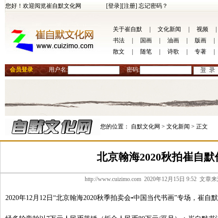
您好！欢迎阅览崔自默文化网
[登录]
[注册]
忘记密码？
关于崔自默
|
文化新闻
|
视频
|
书法
|
国画
|
油画
|
版画
|
散文
|
随笔
|
诗歌
|
专著
|
会员登录
用户名:
密码:
您的位置：
自默文化网 >
文化新闻 >
正文
北京翰海2020秋拍崔自
http://www.cuizimo.com 2020年12月15日 9:5
2020年12月12日“北京翰海2020秋季拍卖会•中国当代书画”专场，崔自默新