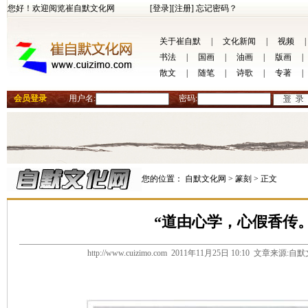
您好！欢迎阅览崔自默文化网
[登录]
[注册]
忘记密码？
关于崔自默
|
文化新闻
|
视频
|
书法
|
国画
|
油画
|
版画
|
散文
|
随笔
|
诗歌
|
专著
|
会员登录
用户名:
密码:
您的位置：
自默文化网 >
篆刻 >
正文
“道由心学，心假香传。
http://www.cuizimo.com 2011年11月25日 10:10 文章来