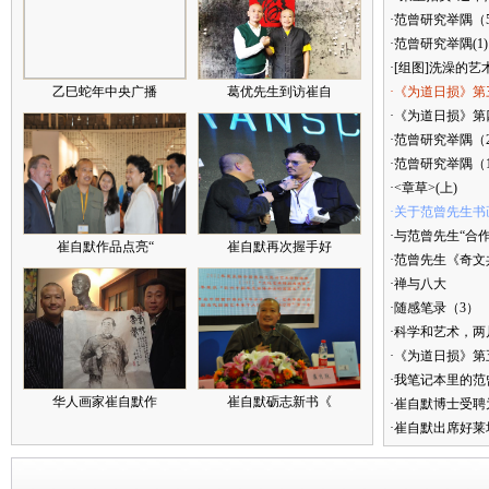
·范曾研究举隅（
·范曾研究举隅(1)
·[组图]洗澡的艺
乙巳蛇年中央广播
葛优先生到访崔自
·《为道日损》第
·《为道日损》第四
·范曾研究举隅（
·范曾研究举隅（
·<章草>(上)
·关于范曾先生书
·与范曾先生“合
崔自默作品点亮“
崔自默再次握手好
·范曾先生《奇文
·禅与八大
·随感笔录（3）
·科学和艺术，两
·《为道日损》
·我笔记本里的
华人画家崔自默作
崔自默砺志新书《
·崔自默博士受聘
·崔自默出席好莱