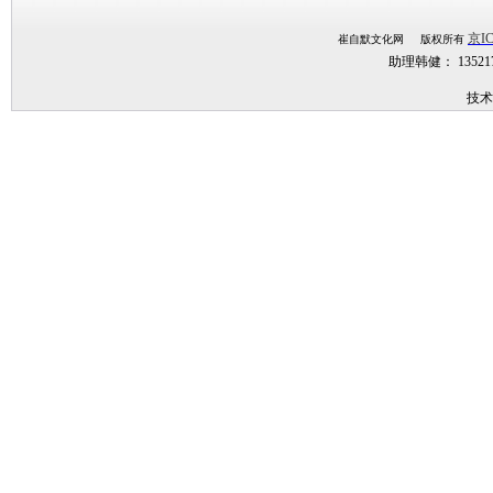
京IC
崔自默文化网 版权所有
助理韩健： 1352
技术