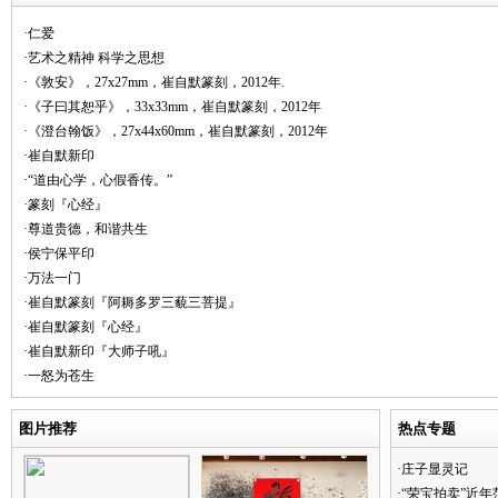
·仁爱
·艺术之精神 科学之思想
·《敦安》，27x27mm，崔自默篆刻，2012年.
·《子曰其恕乎》，33x33mm，崔自默篆刻，2012年
·《澄台翰饭》，27x44x60mm，崔自默篆刻，2012年
·崔自默新印
·“道由心学，心假香传。”
·篆刻『心经』
·尊道贵德，和谐共生
·侯宁保平印
·万法一门
·崔自默篆刻『阿耨多罗三藐三菩提』
·崔自默篆刻『心经』
·崔自默新印『大师子吼』
·一怒为苍生
图片推荐
热点专题
·庄子显灵记
·“荣宝拍卖”近