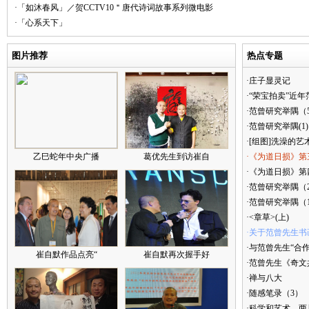
·「如沐春风」／贺CCTV10＂唐代诗词故事系列微电影
·「心系天下」
图片推荐
热点专题
·庄子显灵记
·“荣宝拍卖”近
·范曾研究举隅（
·范曾研究举隅(1)
·[组图]洗澡的艺
乙巳蛇年中央广播
葛优先生到访崔自
·《为道日损》第
·《为道日损》第四
·范曾研究举隅（
·范曾研究举隅（
·<章草>(上)
·关于范曾先生书
·与范曾先生“合
崔自默作品点亮“
崔自默再次握手好
·范曾先生《奇文
·禅与八大
·随感笔录（3）
·科学和艺术，两