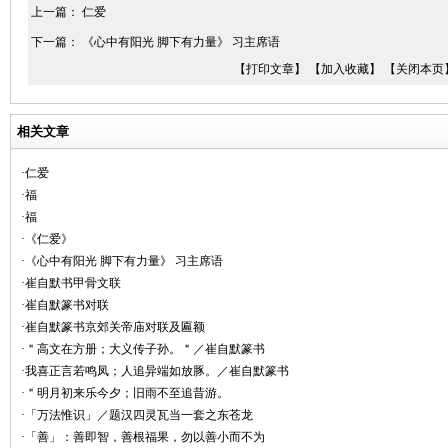
上一篇：
仁爱
下一篇：
《心中有阳光 脚下有力量》 习主席语
【打印文章】
【加入收藏】
【关闭本页
相关文章
·仁爱
·福
·福
·《仁爱》
·《心中有阳光 脚下有力量》 习主席语
·崔自默书甲骨文联
·崔自默篆书对联
·崔自默篆书京郊关帝庙对联及匾额
·＂高文在方册；大义传子孙。＂／崔自默篆书
·我喜正言若鸣凤；人追异端如放豚。／崔自默篆书
·＂明月初来乐今夕；旧雨不至追昔游。
·「万法惟识」／题汉四灵瓦当一套之东苍龙
·「善」：善即智，善根福果，勿以善小而不为