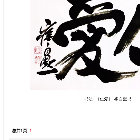
书法 《仁爱》 崔自默书
总共1页
1