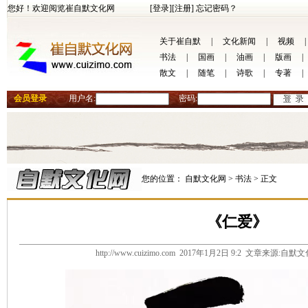
您好！欢迎阅览崔自默文化网
[登录]
[注册]
忘记密码？
关于崔自默
|
文化新闻
|
视频
|
书法
|
国画
|
油画
|
版画
|
散文
|
随笔
|
诗歌
|
专著
|
会员登录
用户名:
密码:
您的位置：
自默文化网 >
书法 >
正文
《仁爱》
http://www.cuizimo.com 2017年1月2日 9:2 文章来源: