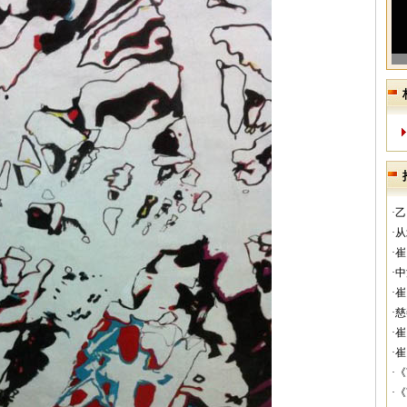
·
·
·
·
·
·
·
·
·
·