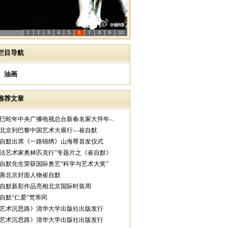
1
2
3
4
5
6
7
8
9
10
栏目导航
油画
推荐文章
乙巳蛇年中央广播电视总台新春名家大拜年-..
从北京到巴黎中国艺术大展行—崔自默
崔自默出席《一路锦绣》山海尊首发仪式
中法艺术家奥林匹克行”专题片之《崔自默》
崔自默先生荣获国际奥艺“科学与艺术大奖”
慈善北京封面人物崔自默
崔自默新彩作品亮相北京国际时装周
崔自默“仁爱”梵蒂冈
《艺术沉思路》清华大学出版社出版发行
《艺术沉思路》清华大学出版社出版发行