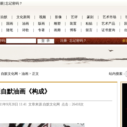
册]
忘记密码？
崔自默
|
文化新闻
|
视频
|
影像
|
艺评
|
篆刻
|
艺术市场
|
|
国画
|
油画
|
版画
|
雕塑
|
装置
|
粘贴
|
艺术产品
|
|
随笔
|
诗歌
|
专著
|
画廊
|
博客
|
留言
|
证书査询
|
密码:
注册
忘记密码？
崔
自默文化网 >
油画 >
正文
站内搜索：
崔自默油画《构成》
com 2011年9月28日 11:41 文章来源:自默文化网 点击：26418次