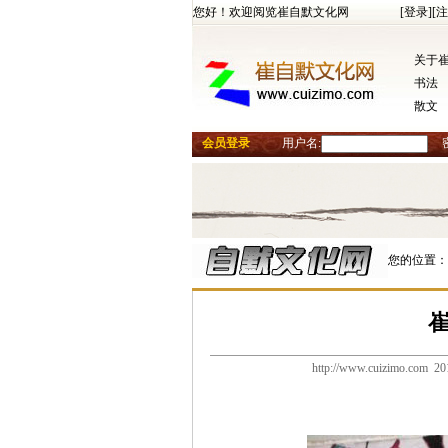
您好！欢迎阅览崔自默文化网
[登录]
[注
关于
书法
散文
会员登录
用户名:
您的位置：
http://www.cuizimo.