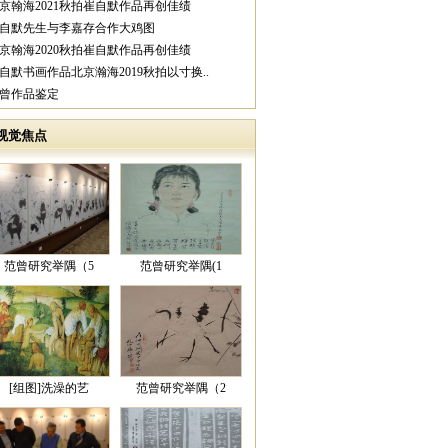
北京翰海2021秋拍崔自默作品再创佳绩
崔自默先生与李嘉存合作大鸡图
北京翰海2020秋拍崔自默作品再创佳绩
崔自默书画作品北京瀚海2019秋拍以寸换..
范曾作品鉴定
视觉焦点
范曾研究举隅（5
范曾研究举隅(1
[组图]洗澡的艺
范曾研究举隅（2