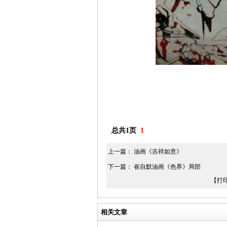
总共1页
1
上一篇：
油画《吉祥如意》
下一篇：
崔自默油画《色界》局部
【打
相关文章