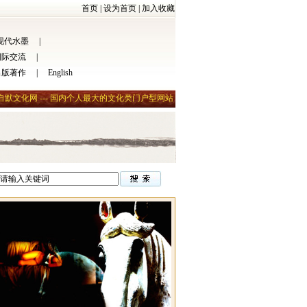
首页
|
设为首页
|
加入收藏
现代水墨
|
国际交流
|
出版著作
|
English
自默文化网 --- 国内个人最大的文化类门户型网站