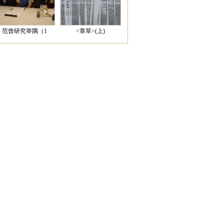
范曾研究举隅（1
<章草>(上)