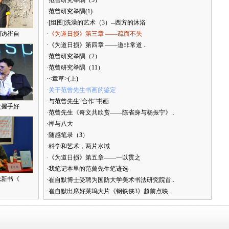
·范曾研究举隅（5）
·范曾研究举隅(1)
·[组图]洗澡的艺术（3）--西方的沐浴
到访崔自
·《为道日损》第三章 ——疏而不失
·《为道日损》第四章 ——道非常道 ..
·范曾研究举隅（2）
·范曾研究举隅（11）
·<章草>(上)
·关于范曾先生书画的鉴定
·与范曾先生“合作”书画
次握手好
·范曾先生《奇文共欣赏——陈省身与杨振宁》..
·禅与八大
·随感笔录（3）
·科学和艺术，两片水域
·《为道日损》第五章——一以贯之
·我笔记本里的范曾先生笔迹选
志新书《
·崔自默博士受聘为国防大学美术书法研究院首..
·崔自默出席好莱坞大片《钢铁侠3》超前点映..