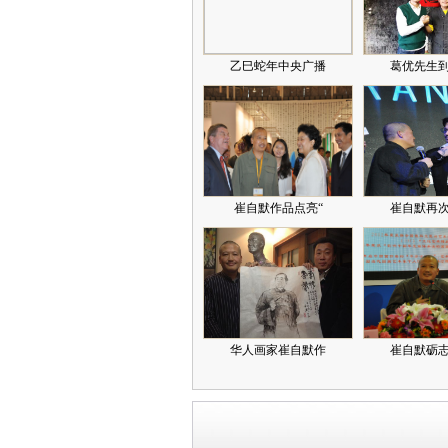
乙巳蛇年中央广播
葛优先生
崔自默作品点亮“
崔自默再
华人画家崔自默作
崔自默砺