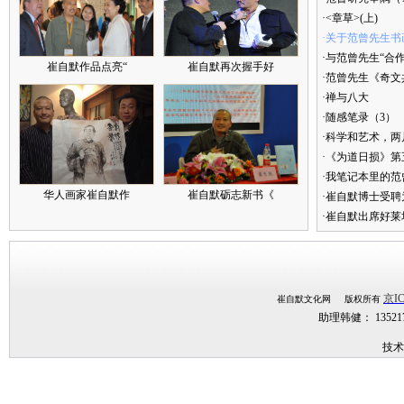
·<章草>(上)
·关于范曾先生书
·与范曾先生“合
崔自默作品点亮“
崔自默再次握手好
·范曾先生《奇文
·禅与八大
·随感笔录（3）
·科学和艺术，两
·《为道日损》
·我笔记本里的
华人画家崔自默作
崔自默砺志新书《
·崔自默博士受聘
·崔自默出席好莱
京IC
崔自默文化网 版权所有
助理韩健： 1352
技术