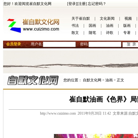
您好！欢迎阅览崔自默文化网
[登录]
[注册]
忘记密码？
关于崔自默
|
文化新闻
|
视频
|
书法
|
国画
|
油画
|
版画
|
散文
|
随笔
|
诗歌
|
专著
|
会员登录
用户名:
密码:
您的位置：
自默文化网 >
油画 >
正文
崔自默油画《色界》局
http://www.cuizimo.com 2011年9月28日 11:42 文章来源