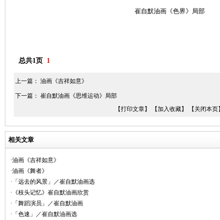
崔自默油画《色界》局部
总共1页
1
上一篇：
油画《吉祥如意》
下一篇：
崔自默油画《思维运动》局部
【打印文章】
【加入收藏】
【关闭本页
相关文章
·油画《吉祥如意》
·油画《舞者》
·「远去的风景」／崔自默油画选
·《枝头记忆》崔自默油画欣赏
·「舞蹈演员」／崔自默油画
·「色速」／崔自默油画选