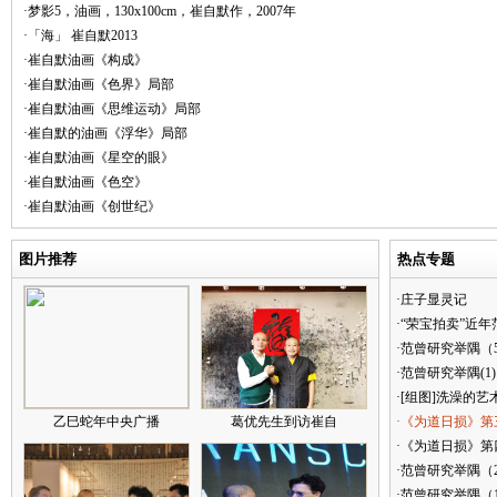
·梦影5，油画，130x100cm，崔自默作，2007年
·「海」 崔自默2013
·崔自默油画《构成》
·崔自默油画《色界》局部
·崔自默油画《思维运动》局部
·崔自默的油画《浮华》局部
·崔自默油画《星空的眼》
·崔自默油画《色空》
·崔自默油画《创世纪》
图片推荐
热点专题
·庄子显灵记
·“荣宝拍卖”近
·范曾研究举隅（
·范曾研究举隅(1)
·[组图]洗澡的艺
乙巳蛇年中央广播
葛优先生到访崔自
·《为道日损》第
·《为道日损》第四
·范曾研究举隅（
·范曾研究举隅（