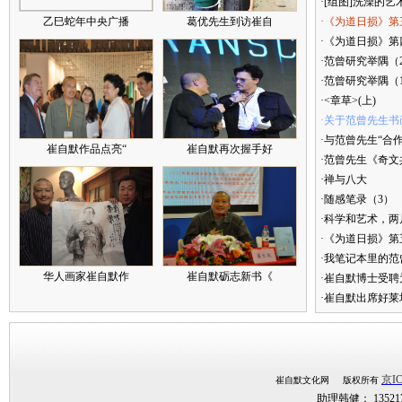
·[组图]洗澡的艺
乙巳蛇年中央广播
葛优先生到访崔自
·《为道日损》第
·《为道日损》第四
·范曾研究举隅（
·范曾研究举隅（
·<章草>(上)
·关于范曾先生书
·与范曾先生“合
崔自默作品点亮“
崔自默再次握手好
·范曾先生《奇文
·禅与八大
·随感笔录（3）
·科学和艺术，两
·《为道日损》
·我笔记本里的
华人画家崔自默作
崔自默砺志新书《
·崔自默博士受聘
·崔自默出席好莱
京IC
崔自默文化网 版权所有
助理韩健： 1352