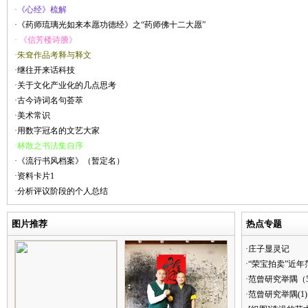
·《心经》梳解
·《药师琉璃光如来本愿功德经》之“药师佛十二大愿”
· 《信芳楼诗賸》
·朱耷作品考释与释文
·继往开来话科技
·关于文化产业化的几点思考
·古今诗词名句荟萃
·美术常识
·用数字冠名的文艺大家
·林散之书法集自序
·《流行书风档案》（暂定名）
·资料卡片1
·分析评议阶段的个人总结
图片推荐
热点专题
·庄子显灵记
·“荣宝拍卖”近
·范曾研究举隅（
·范曾研究举隅(1)