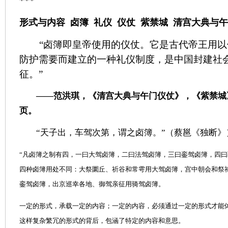
***
形式与内容
卤簿
礼仪
仪仗
紫禁城
清宫大典与午
“卤簿即皇帝使用的仪仗。它是古代帝王用
防护需要而建立的一种礼仪制度，是中国封建社
征。”
——范洪琪，《清宫大典与午门仪仗》，《紫禁城
页。
“天子出，车驾次第，谓之卤簿。”（蔡邕《独断》
“凡卤簿之制有四，一曰大驾卤簿，二曰法驾卤簿，三曰銮驾卤簿，四曰
四种卤簿用处不同：大祭圜丘、祈谷和常雩用大驾卤簿，宫中朝会和祭
銮驾卤簿，出京巡幸各地、御驾亲征用骑驾卤簿。
一定的形式，承载一定的内容；一定的内容，必须通过一定的形式才能
这样复杂繁冗的形式的背后，包涵了特定的内容和意思。