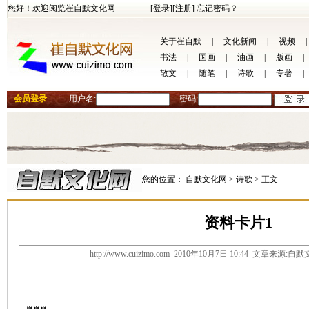
您好！欢迎阅览崔自默文化网
[登录]
[注册]
忘记密码？
关于崔自默
|
文化新闻
|
视频
|
书法
|
国画
|
油画
|
版画
|
散文
|
随笔
|
诗歌
|
专著
|
会员登录
用户名:
密码:
您的位置：
自默文化网 >
诗歌 >
正文
资料卡片1
http://www.cuizimo.com 2010年10月7日 10:44 文章来源