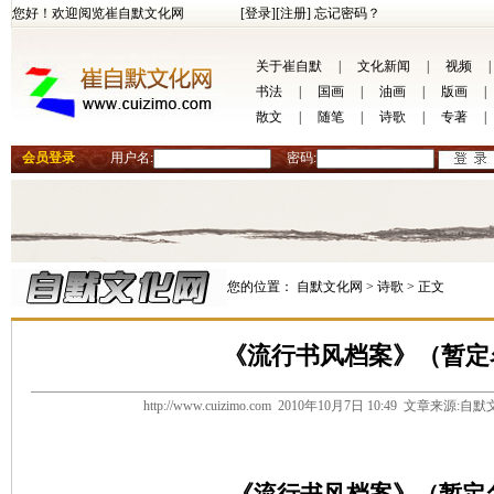
您好！欢迎阅览崔自默文化网
[登录]
[注册]
忘记密码？
关于崔自默
|
文化新闻
|
视频
|
书法
|
国画
|
油画
|
版画
|
散文
|
随笔
|
诗歌
|
专著
|
会员登录
用户名:
密码:
您的位置：
自默文化网 >
诗歌 >
正文
《流行书风档案》（暂定
http://www.cuizimo.com 2010年10月7日 10:49 文章来源