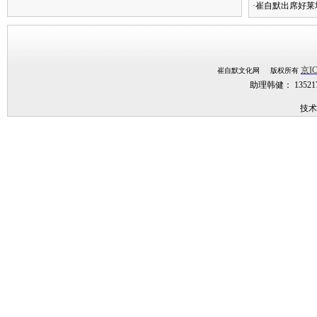
·崔自默出席好莱
京IC
崔自默文化网 版权所有
助理韩健： 1352
技术