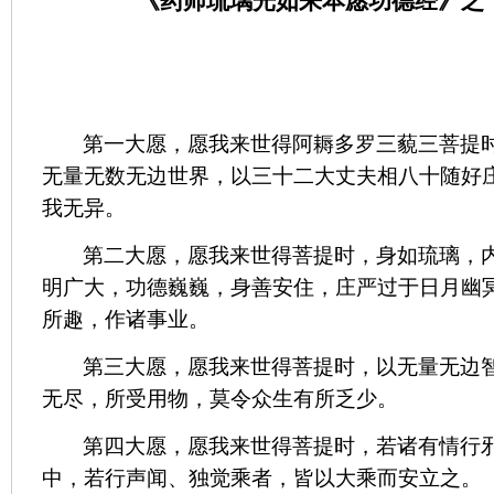
《药师琉璃光如来本愿功德经》之“
第一大愿，愿我来世得阿耨多罗三藐三菩提
无量无数无边世界，以三十二大丈夫相八十随好
我无异。
第二大愿，愿我来世得菩提时，身如琉璃，
明广大，功德巍巍，身善安住，庄严过于日月幽
所趣，作诸事业。
第三大愿，愿我来世得菩提时，以无量无边
无尽，所受用物，莫令众生有所乏少。
第四大愿，愿我来世得菩提时，若诸有情行
中，若行声闻、独觉乘者，皆以大乘而安立之。