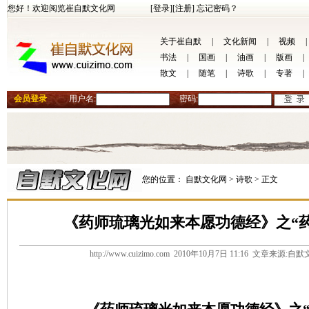
您好！欢迎阅览崔自默文化网
[登录]
[注册]
忘记密码？
关于崔自默
|
文化新闻
|
视频
|
书法
|
国画
|
油画
|
版画
|
散文
|
随笔
|
诗歌
|
专著
|
会员登录
用户名:
密码:
您的位置：
自默文化网 >
诗歌 >
正文
《药师琉璃光如来本愿功德经》之“
http://www.cuizimo.com 2010年10月7日 11:16 文章来源