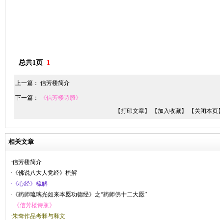
总共1页
1
上一篇：
信芳楼简介
下一篇：
《信芳楼诗賸》
【打印文章】
【加入收藏】
【关闭本页
相关文章
·信芳楼简介
·《佛说八大人觉经》梳解
·《心经》梳解
·《药师琉璃光如来本愿功德经》之“药师佛十二大愿”
· 《信芳楼诗賸》
·朱耷作品考释与释文