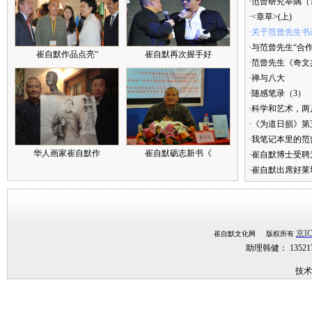
·范曾研究举隅（
·<章草>(上)
·关于范曾先生书
·与范曾先生“合
崔自默作品点亮“
崔自默再次握手好
·范曾先生《奇文
·禅与八大
·随感笔录（3）
·科学和艺术，两
·《为道日损》
·我笔记本里的
华人画家崔自默作
崔自默砺志新书《
·崔自默博士受聘
·崔自默出席好莱
京IC
崔自默文化网 版权所有
助理韩健： 1352
技术