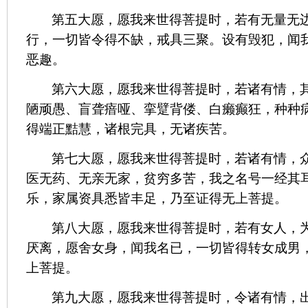
第五大愿，愿我来世得菩提时，若有无量无
行，一切皆令得不缺，戒具三聚。设有毁犯，闻
恶趣。
第六大愿，愿我来世得菩提时，若诸有情，
陋顽愚、盲聋瘖哑、挛躄背偻、白癞癫狂，种种
得端正黠慧，诸根完具，无诸疾苦。
第七大愿，愿我来世得菩提时，若诸有情，
医无药、无亲无家，贫穷多苦，我之名号一经其
乐，家属资具悉皆丰足，乃至证得无上菩提。
第八大愿，愿我来世得菩提时，若有女人，
厌离，愿舍女身，闻我名已，一切皆得转女成男
上菩提。
第九大愿，愿我来世得菩提时，令诸有情，