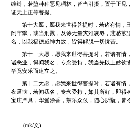
缠缚，若堕种种恶见稠林，皆当引摄，置于正见
证无上正等菩提。
第十大愿，愿我来世得菩提时，若诸有情，
闭牢狱，或当刑戮，及馀无量灾难凌辱，悲愁煎
名，以我福德威神力故，皆得解脱一切忧苦。
第十一大愿，愿我来世得菩提时，若诸有情
诸恶业，得闻我名，专念受持，我当先以上妙饮
毕竟安乐而建立之。
第十二大愿，愿我来世得菩提时，若诸有情
夜逼恼，若闻我名，专念受持，如其所好，即得
宝庄严具，华鬘涂香，鼓乐众伎，随心所翫，皆
(mk/
文
)