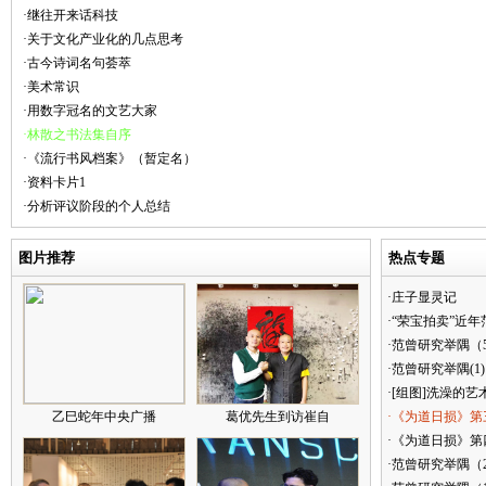
·继往开来话科技
·关于文化产业化的几点思考
·古今诗词名句荟萃
·美术常识
·用数字冠名的文艺大家
·林散之书法集自序
·《流行书风档案》（暂定名）
·资料卡片1
·分析评议阶段的个人总结
图片推荐
热点专题
·庄子显灵记
·“荣宝拍卖”近
·范曾研究举隅（
·范曾研究举隅(1)
·[组图]洗澡的艺
乙巳蛇年中央广播
葛优先生到访崔自
·《为道日损》第
·《为道日损》第四
·范曾研究举隅（