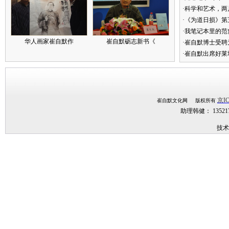
·科学和艺术，两
·《为道日损》
·我笔记本里的
华人画家崔自默作
崔自默砺志新书《
·崔自默博士受聘
·崔自默出席好莱
京IC
崔自默文化网 版权所有
助理韩健： 1352
技术