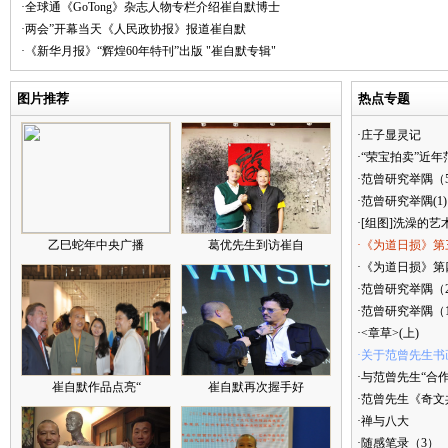
·全球通《GoTong》杂志人物专栏介绍崔自默博士
·两会”开幕当天《人民政协报》报道崔自默
·《新华月报》“辉煌60年特刊”出版 "崔自默专辑"
图片推荐
热点专题
·庄子显灵记
·“荣宝拍卖”近
·范曾研究举隅（
·范曾研究举隅(1)
·[组图]洗澡的艺
乙巳蛇年中央广播
葛优先生到访崔自
·《为道日损》第
·《为道日损》第四
·范曾研究举隅（
·范曾研究举隅（
·<章草>(上)
·关于范曾先生书
·与范曾先生“合
崔自默作品点亮“
崔自默再次握手好
·范曾先生《奇文
·禅与八大
·随感笔录（3）