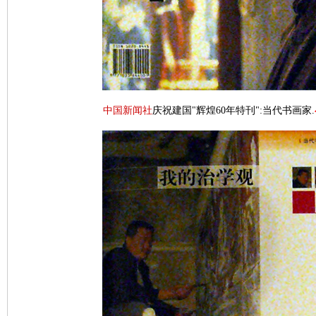
中国新闻社
庆祝建国"辉煌60年特刊":当代书画家.