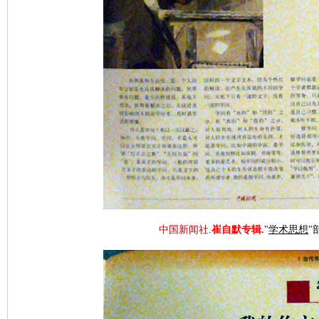
中国新闻社
.
崔自默专辑.
"
学术思想
"