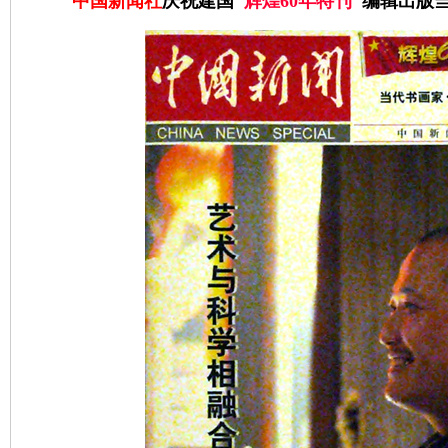
中国新闻社
庆祝建国"
辉煌60年特刊
"编辑出版