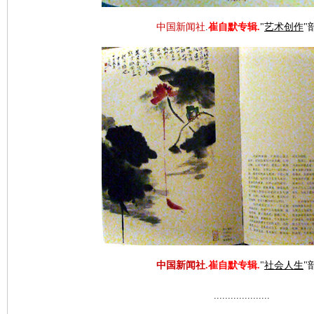
中国新闻社
.
崔自默专辑.
"
艺术创作
"
中国新闻社
.
崔自默专辑
.
"
社会人生
"
....................