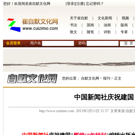
您好！欢迎阅览崔自默文化网
[登录]
[注册]
忘记密码？
关于崔自默
|
文化新闻
|
视频
|
书法
|
国画
|
油画
|
版画
|
散文
|
随笔
|
诗歌
|
专著
|
会员登录
用户名:
密码:
您的位置：
自默文化网 >
报刊 >
正文
中国新闻社庆祝建国
http://www.cuizimo.com 2011年3月11日 11:57 文章来源