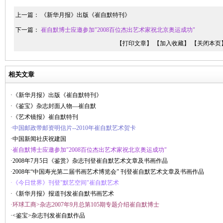
上一篇：
《新华月报》出版《崔自默特刊》
下一篇：
崔自默博士应邀参加"2008百位杰出艺术家祝北京奥运成功"
【打印文章】
【加入收藏】
【关闭本页
相关文章
·《新华月报》出版《崔自默特刊》
·《鉴宝》杂志封面人物—崔自默
·《艺术镜报》崔自默特刊
·中国邮政带邮资明信片--2010年崔自默艺术贺卡
·中国新闻社庆祝建国
·崔自默博士应邀参加"2008百位杰出艺术家祝北京奥运成功"
·2008年7月5日《鉴赏》杂志刊登崔自默艺术文章及书画作品
·2008年“中国寿光第二届书画艺术博览会” 刊登崔自默艺术文章及书画作品
·《今日世界》刊登"默艺空间"崔自默艺术
·《新华月报》报道刊发崔自默书画艺术
·环球工商>杂志2007年9月总第105期专题介绍崔自默博士
·<鉴宝>杂志刊发崔自默作品