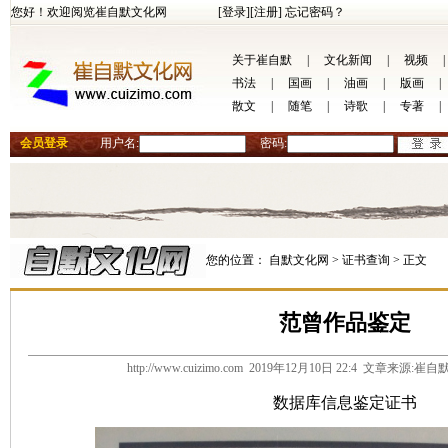
您好！欢迎阅览崔自默文化网
[登录]
[注册]
忘记密码？
关于崔自默
|
文化新闻
|
视频
|
书法
|
国画
|
油画
|
版画
|
散文
|
随笔
|
诗歌
|
专著
|
会员登录
用户名:
密码:
您的位置：
自默文化网 >
证书查询 >
正文
范曾作品鉴定
http://www.cuizimo.com 2019年12月10日 22:4 文章来源
数据库信息鉴定证书