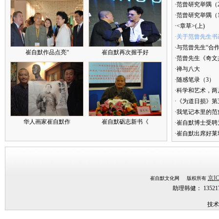
·范曾研究举隅（
·范曾研究举隅（
·<章草>(上)
·关于范曾先生书
·与范曾先生“合
崔自默作品点亮“
崔自默再次握手好
·范曾先生《奇文
·禅与八大
·随感笔录（3）
·科学和艺术，两
·《为道日损》
·我笔记本里的
华人画家崔自默作
崔自默砺志新书《
·崔自默博士受聘
·崔自默出席好莱
京IC
崔自默文化网 版权所有
助理韩健： 1352
技术