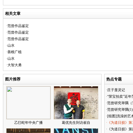
相关文章
·范曾作品鉴定
·范曾作品鉴定
·范曾作品鉴定
·山水
·善根广植
·山水
·大智大勇
图片推荐
热点专题
·庄子显灵记
·“荣宝拍卖”近
·范曾研究举隅（
·范曾研究举隅(1)
·[组图]洗澡的艺
乙巳蛇年中央广播
葛优先生到访崔自
·《为道日损》第
·《为道日损》第四