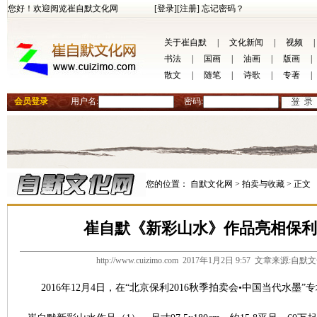
您好！欢迎阅览崔自默文化网
[登录]
[注册]
忘记密码？
关于崔自默
|
文化新闻
|
视频
|
书法
|
国画
|
油画
|
版画
|
散文
|
随笔
|
诗歌
|
专著
|
会员登录
用户名:
密码:
您的位置：
自默文化网 >
拍卖与收藏 >
正文
崔自默《新彩山水》作品亮相保利2016
http://www.cuizimo.com 2017年1月2日 9:57 文章来源:
2016年12月4日，在“北京保利2016秋季拍卖会•中国当代水墨”