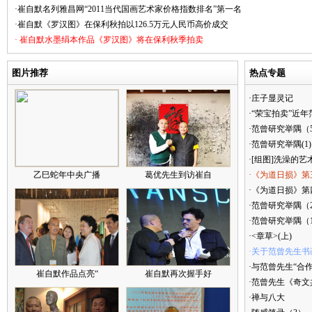
·崔自默名列雅昌网“2011当代国画艺术家价格指数排名”第一名
·崔自默《罗汉图》在保利秋拍以126.5万元人民币高价成交
· 崔自默水墨绢本作品《罗汉图》将在保利秋季拍卖
图片推荐
热点专题
·庄子显灵记
·“荣宝拍卖”近
·范曾研究举隅（
·范曾研究举隅(1)
·[组图]洗澡的艺
乙巳蛇年中央广播
葛优先生到访崔自
·《为道日损》第
·《为道日损》第四
·范曾研究举隅（
·范曾研究举隅（
·<章草>(上)
·关于范曾先生书
·与范曾先生“合
崔自默作品点亮“
崔自默再次握手好
·范曾先生《奇文
·禅与八大