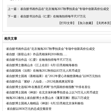
上一篇：
崔自默书画作品在“北京瀚海2017秋季拍卖会”专场中创新高价位成交
下一篇：
崔自默书法作品《仁爱》在翰海拍得每平尺37万元
【打印文章】
【加入收藏】
【关闭本页
相关文章
·崔自默书画作品在“北京瀚海2017秋季拍卖会”专场中创新高价位成交
·崔自默《新彩山水》作品亮相保利2016秋拍......
·崔自默书法作品《仁爱》在翰海拍得每平尺37万元
·崔自默博士微画山水《江上在目》6月1日亮相翰海春拍
·崔自默国画《法雨》在翰海2012秋拍以63万元人民币成交
·崔自默博士国画《善根福果》在"2012年爱心衣橱慈善晚会"以99万元拍出
·崔自默作品「紫砂：八仙壶」--2012伦敦残奥冠军壶
·崔自默博士连续3年在雅昌艺术网“当代国画价格指数”中排名首位
·崔自默博士国画《神游》在北京保利春季拍卖会上以74万元人民币成交
·翰海2012春拍上崔自默博士水墨山水《蓬莱宫阙》图以73万成交
·崔自默博士国画人物精品《神游》6月2日亮相北京保利春拍
· 崔自默以9836万元的总成交额首登