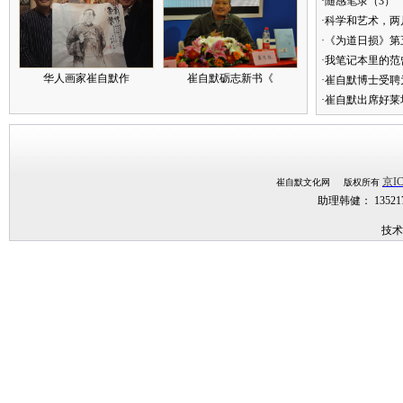
·随感笔录（3）
·科学和艺术，两
·《为道日损》
·我笔记本里的
华人画家崔自默作
崔自默砺志新书《
·崔自默博士受聘
·崔自默出席好莱
京IC
崔自默文化网 版权所有
助理韩健： 1352
技术