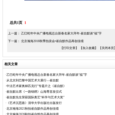
总共1页
1
上一篇：
乙巳蛇年中央广播电视总台新春名家大拜年-崔自默谈“福”字
下一篇：
北京瀚海2018秋季拍卖会•崔自默作品再创佳绩
【打印文章】
【加入收藏】
【关闭本页
相关文章
·乙巳蛇年中央广播电视总台新春名家大拜年-崔自默谈“福”字
·从北京到巴黎中国艺术大展行—崔自默
·中法艺术家奥林匹克行”专题片之《崔自默》
·崔自默出席《一路锦绣》山海尊首发仪式
·崔自默先生荣获国际奥艺“科学与艺术大奖”
·《艺术沉思路》清华大学出版社出版发行
·北京翰海2021秋拍崔自默作品再创佳绩
·北京翰海2020秋拍崔自默作品再创佳绩