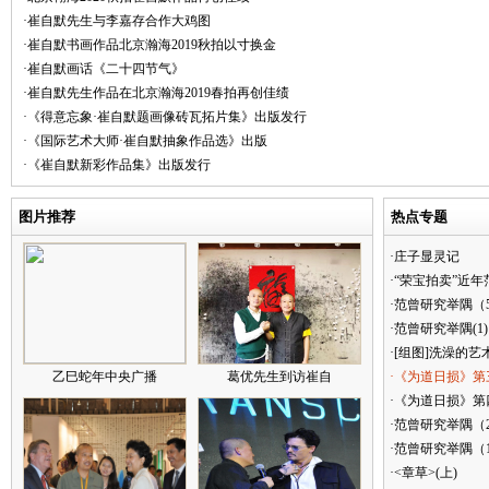
·崔自默先生与李嘉存合作大鸡图
·崔自默书画作品北京瀚海2019秋拍以寸换金
·崔自默画话《二十四节气》
·崔自默先生作品在北京瀚海2019春拍再创佳绩
·《得意忘象·崔自默题画像砖瓦拓片集》出版发行
·《国际艺术大师·崔自默抽象作品选》出版
·《崔自默新彩作品集》出版发行
图片推荐
热点专题
·庄子显灵记
·“荣宝拍卖”近
·范曾研究举隅（
·范曾研究举隅(1)
·[组图]洗澡的艺
乙巳蛇年中央广播
葛优先生到访崔自
·《为道日损》第
·《为道日损》第四
·范曾研究举隅（
·范曾研究举隅（
·<章草>(上)