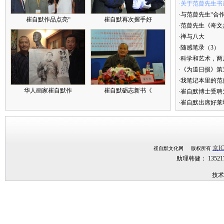
·关于范曾先生书
·与范曾先生“合
崔自默作品点亮“
崔自默再次握手好
·范曾先生《奇文
·禅与八大
·随感笔录（3）
·科学和艺术，两
·《为道日损》
·我笔记本里的
华人画家崔自默作
崔自默砺志新书《
·崔自默博士受聘
·崔自默出席好莱
京IC
崔自默文化网 版权所有
助理韩健： 1352
技术