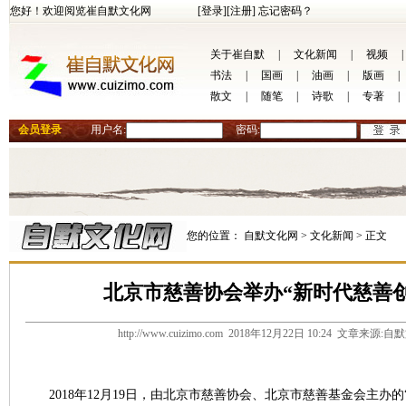
您好！欢迎阅览崔自默文化网
[登录]
[注册]
忘记密码？
关于崔自默
|
文化新闻
|
视频
|
书法
|
国画
|
油画
|
版画
|
散文
|
随笔
|
诗歌
|
专著
|
会员登录
用户名:
密码:
您的位置：
自默文化网 >
文化新闻 >
正文
北京市慈善协会举办“新时代慈善
http://www.cuizimo.com 2018年12月22日 10:24 文章来
2018年12月19日，由北京市慈善协会、北京市慈善基金会主办的