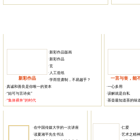
·新彩作品版画
·新彩作品
·玄
·人工造纸
新彩作品
一言与丧，能
·学而世袭制，不易越乎？
·真诚和善良是你唯一的资本
·一心多用
·“始可与言诗矣”
·误解就是自私
·“集体裸奔”的时代
·茶壶最知道茶的味
·在中国传媒大学的一次讲座
·仁爱
·读夏湘平先生书法
·艺术之精