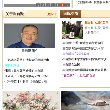
·北京翰海2021秋拍崔自
1
2
3
4
5
6
7
崔自默“仁爱”轰动
崔自默“仁爱 ”轰动 
大利梵蒂冈..
·崔自默“仁爱”轰动意大利梵蒂冈..
·崔自默考察韩国国立现代美术馆
崔自默简介
·崔自默将在2010.12.9—..
·崔自默在加拿大蒙特利尔美术馆演..
·《艺术沉思路》清华大学出版社出..
·崔自默在法国
·崔自默简介
·崔自默接待韩国国家形象代表园林..
·张晴：其实并不难懂的崔自默
·“崔自默2010’北美展”圆满..
·李正茂：《再思科学与艺术：序崔..
·《中华英才》赵雯:《崔自默：在..