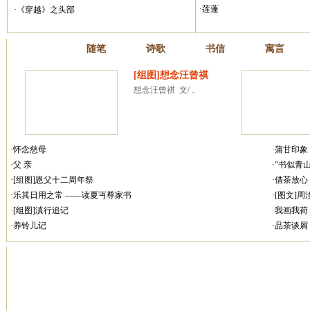
·莲蓬
·《穿越》之头部
散文
随笔
诗歌
书信
寓言
[组图]想念汪曾祺
想念汪曾祺  文/ ..
·怀念慈母
·蒲甘印象
·父 亲
·“书似青
·[组图]恩父十二周年祭
·借茶放心
·乐其日用之常 ——读夏丏尊家书
·[图文]
·[组图]滇行追记
·我画我荷
·养铃儿记
·品茶谈屑