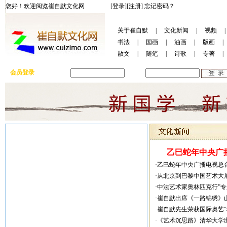
您好！欢迎阅览崔自默文化网
[登录]
[注册]
忘记密码？
关于崔自默
|
文化新闻
|
视频
|
书法
|
国画
|
油画
|
版画
|
散文
|
随笔
|
诗歌
|
专著
|
会员登录
用户名:
密码:
乙巳蛇年中央广播
·乙巳蛇年中央广播电视总
·从北京到巴黎中国艺术大
·中法艺术家奥林匹克行”
·崔自默出席《一路锦绣》
·崔自默先生荣获国际奥艺
·《艺术沉思路》清华大学