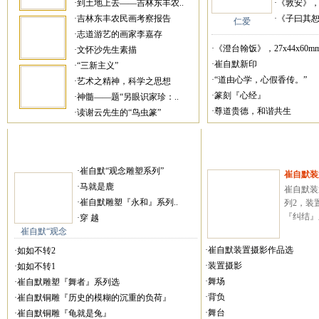
·到土地上去——吉林东丰农..
·《敦安》，27
·吉林东丰农民画考察报告
·《子曰其恕乎
仁爱
·志道游艺的画家李嘉存
·《澄台翰饭》，27x44x60mm
·文怀沙先生素描
·崔自默新印
·“三新主义”
·“道由心学，心假香传。”
·艺术之精神，科学之思想
·篆刻『心经』
·神髓——题“另眼识家珍：..
·尊道贵德，和谐共生
·读谢云先生的“鸟虫篆”
·崔自默“观念雕塑系列”
崔自默装
·马就是鹿
崔自默装
·崔自默雕塑『永和』系列..
列2，装
『纠结』系
·穿 越
崔自默“观念
·崔自默装置摄影作品选
·如如不转2
·装置摄影
·如如不转1
·舞场
·崔自默雕塑『舞者』系列选
·背负
·崔自默铜雕『历史的模糊的沉重的负荷』
·舞台
·崔自默铜雕『龟就是兔』