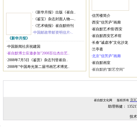
·《新华月报》出版《崔自..
·信芳楼简介
·《鉴宝》杂志封面人物—..
·西安“信芳庐”画廊
·《艺术镜报》崔自默特刊
·崔自默艺术馆/西安
·中国邮政带邮资明信片-..
·崔自默西安艺术馆
《新华月报》
·长春“诚虚净”文化沙龙
·中国新闻社庆祝建国
·兰亭斋
·崔自默博士应邀参加"2008百位杰出艺..
·北京“信芳庐”画廊
·2008年7月5日《鉴赏》杂志刊登崔自..
·崔自默画室
·2008年“中国寿光第二届书画艺术博览..
·崔自默的“默艺空间”
京IC
崔自默文化网 版权所有
助理韩健： 1352
技术
技术支持：
网站建设,网站制作,北京网站建设,北京网站制作