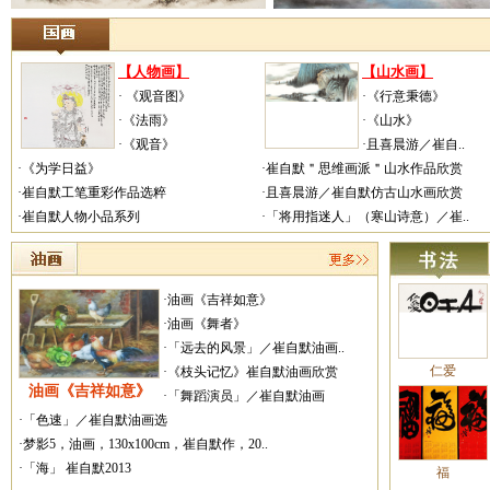
【人物画】
【山水画】
· 《观音图》
·《行意秉德》
·《法雨》
·《山水》
·《观音》
·且喜晨游／崔自..
·《为学日益》
·崔自默＂思维画派＂山水作品欣赏
·崔自默工笔重彩作品选粹
·且喜晨游／崔自默仿古山水画欣赏
·崔自默人物小品系列
·「将用指迷人」（寒山诗意）／崔..
·油画《吉祥如意》
·油画《舞者》
·「远去的风景」／崔自默油画..
仁爱
·《枝头记忆》崔自默油画欣赏
油画《吉祥如意》
·「舞蹈演员」／崔自默油画
·「色速」／崔自默油画选
·梦影5，油画，130x100cm，崔自默作，20..
·「海」 崔自默2013
福