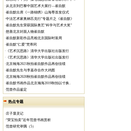
·从北京到巴黎中国艺术大展行—崔自默
·崔自默出席《一路锦绣》山海尊首发仪式
·中法艺术家奥林匹克行”专题片之《崔自默》
·崔自默先生荣获国际奥艺“科学与艺术大奖”
·慈善北京封面人物崔自默
·崔自默新彩作品亮相北京国际时装周
·崔自默“仁爱”梵蒂冈
·《艺术沉思路》清华大学出版社出版发行
·《艺术沉思路》清华大学出版社出版发行
·北京翰海2021秋拍崔自默作品再创佳绩
·崔自默先生与李嘉存合作大鸡图
·北京翰海2020秋拍崔自默作品再创佳绩
·崔自默书画作品北京瀚海2019秋拍以寸换..
·范曾作品鉴定
热点专题
·庄子显灵记
·“荣宝拍卖”近年范曾书画赏析
·范曾研究举隅（5）