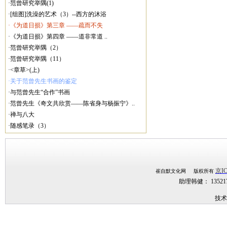
·范曾研究举隅(1)
·[组图]洗澡的艺术（3）--西方的沐浴
·《为道日损》第三章 ——疏而不失
·《为道日损》第四章 ——道非常道 ..
·范曾研究举隅（2）
·范曾研究举隅（11）
·<章草>(上)
·关于范曾先生书画的鉴定
·与范曾先生“合作”书画
·范曾先生《奇文共欣赏——陈省身与杨振宁》..
·禅与八大
·随感笔录（3）
京IC
崔自默文化网 版权所有
助理韩健： 1352
技术