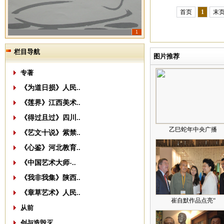
首页
1
末
1
栏目导航
图片推荐
专著
《为道日损》人民..
《莲界》江西美术..
《得过且过》四川..
乙巳蛇年中央广播
《艺文十说》紫禁..
《心鉴》河北教育..
《中国艺术大师-..
《我非我集》陕西..
《章草艺术》人民..
崔自默作品点亮“
从前
创与造毁灭