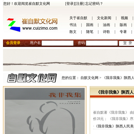
您好！欢迎阅览崔自默文化网
[登录]
[注册]
忘记密码？
关于崔自默
|
文化新闻
|
视频
|
书法
|
国画
|
油画
|
版画
|
散文
|
随笔
|
诗歌
|
专著
|
会员登录
用户名:
密码:
您的位置：
自默文化网 >
《我非我集》陕西人
《我非我集》陕西人
崔自默著《我非我集》 由
价28元； 《我非我集》
·《我非我集》陕西人民