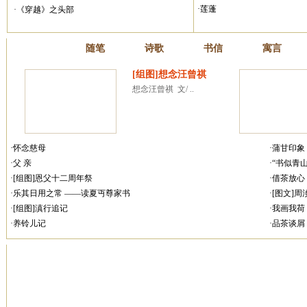
·莲蓬
·《穿越》之头部
散文
随笔
诗歌
书信
寓言
[组图]想念汪曾祺
想念汪曾祺  文/ ..
·怀念慈母
·蒲甘印象
·父 亲
·“书似青
·[组图]恩父十二周年祭
·借茶放心
·乐其日用之常 ——读夏丏尊家书
·[图文]
·[组图]滇行追记
·我画我荷
·养铃儿记
·品茶谈屑