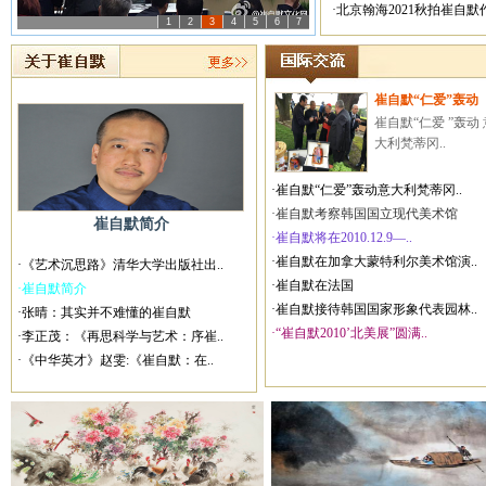
·北京翰海2021秋拍崔自
1
2
3
4
5
6
7
崔自默“仁爱”轰动
崔自默“仁爱 ”轰动 
大利梵蒂冈..
·崔自默“仁爱”轰动意大利梵蒂冈..
·崔自默考察韩国国立现代美术馆
崔自默简介
·崔自默将在2010.12.9—..
·崔自默在加拿大蒙特利尔美术馆演..
·《艺术沉思路》清华大学出版社出..
·崔自默在法国
·崔自默简介
·崔自默接待韩国国家形象代表园林..
·张晴：其实并不难懂的崔自默
·“崔自默2010’北美展”圆满..
·李正茂：《再思科学与艺术：序崔..
·《中华英才》赵雯:《崔自默：在..