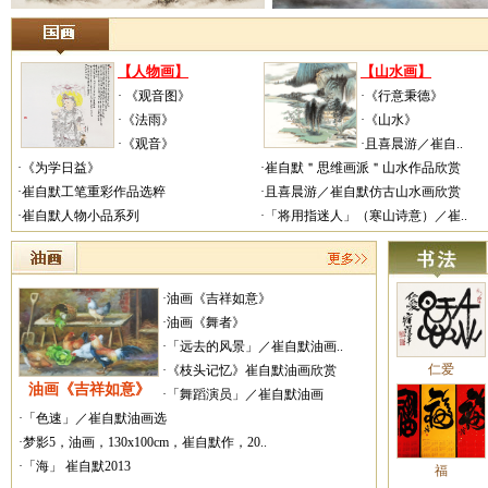
【人物画】
【山水画】
· 《观音图》
·《行意秉德》
·《法雨》
·《山水》
·《观音》
·且喜晨游／崔自..
·《为学日益》
·崔自默＂思维画派＂山水作品欣赏
·崔自默工笔重彩作品选粹
·且喜晨游／崔自默仿古山水画欣赏
·崔自默人物小品系列
·「将用指迷人」（寒山诗意）／崔..
·油画《吉祥如意》
·油画《舞者》
·「远去的风景」／崔自默油画..
仁爱
·《枝头记忆》崔自默油画欣赏
油画《吉祥如意》
·「舞蹈演员」／崔自默油画
·「色速」／崔自默油画选
·梦影5，油画，130x100cm，崔自默作，20..
·「海」 崔自默2013
福