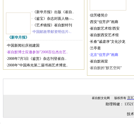
·《新华月报》出版《崔自..
·信芳楼简介
·《鉴宝》杂志封面人物—..
·西安“信芳庐”画廊
·《艺术镜报》崔自默特刊
·崔自默艺术馆/西安
·中国邮政带邮资明信片-..
·崔自默西安艺术馆
《新华月报》
·长春“诚虚净”文化沙龙
·中国新闻社庆祝建国
·兰亭斋
·崔自默博士应邀参加"2008百位杰出艺..
·北京“信芳庐”画廊
·2008年7月5日《鉴赏》杂志刊登崔自..
·崔自默画室
·2008年“中国寿光第二届书画艺术博览..
·崔自默的“默艺空间”
京IC
崔自默文化网 版权所有
助理韩健： 1352
技术
技术支持：
网站建设,网站制作,北京网站建设,北京网站制作