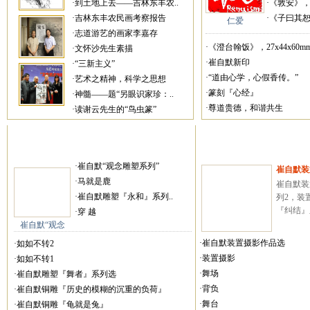
·到土地上去——吉林东丰农..
·《敦安》，27
·吉林东丰农民画考察报告
·《子曰其恕乎
仁爱
·志道游艺的画家李嘉存
·《澄台翰饭》，27x44x60mm
·文怀沙先生素描
·崔自默新印
·“三新主义”
·“道由心学，心假香传。”
·艺术之精神，科学之思想
·篆刻『心经』
·神髓——题“另眼识家珍：..
·尊道贵德，和谐共生
·读谢云先生的“鸟虫篆”
·崔自默“观念雕塑系列”
崔自默装
·马就是鹿
崔自默装
·崔自默雕塑『永和』系列..
列2，装
『纠结』系
·穿 越
崔自默“观念
·崔自默装置摄影作品选
·如如不转2
·装置摄影
·如如不转1
·舞场
·崔自默雕塑『舞者』系列选
·背负
·崔自默铜雕『历史的模糊的沉重的负荷』
·舞台
·崔自默铜雕『龟就是兔』