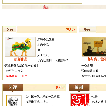
·新彩作品版画
·新彩作品
·玄
·人工造纸
新彩作品
一言与丧，能
·学而世袭制，不易越乎？
·真诚和善良是你唯一的资本
·一心多用
·“始可与言诗矣”
·误解就是自私
·“集体裸奔”的时代
·茶壶最知道茶的味
·在中国传媒大学的一次讲座
·仁爱
·读夏湘平先生书法
·艺术之精