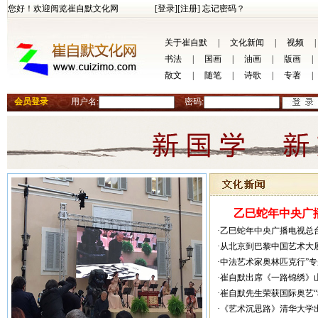
您好！欢迎阅览崔自默文化网
[登录]
[注册]
忘记密码？
关于崔自默
|
文化新闻
|
视频
|
书法
|
国画
|
油画
|
版画
|
散文
|
随笔
|
诗歌
|
专著
|
会员登录
用户名:
密码:
乙巳蛇年中央广播
·乙巳蛇年中央广播电视总
·从北京到巴黎中国艺术大
·中法艺术家奥林匹克行”
·崔自默出席《一路锦绣》
·崔自默先生荣获国际奥艺
·《艺术沉思路》清华大学