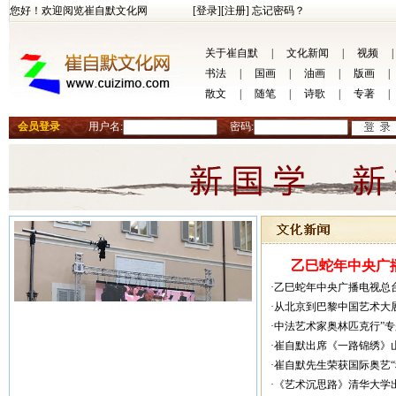
您好！欢迎阅览崔自默文化网
[登录]
[注册]
忘记密码？
关于崔自默
|
文化新闻
|
视频
|
书法
|
国画
|
油画
|
版画
|
散文
|
随笔
|
诗歌
|
专著
|
会员登录
用户名:
密码:
乙巳蛇年中央广播
·乙巳蛇年中央广播电视总
·从北京到巴黎中国艺术大
·中法艺术家奥林匹克行”
·崔自默出席《一路锦绣》
·崔自默先生荣获国际奥艺
·《艺术沉思路》清华大学