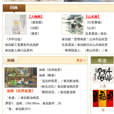
【人物画】
【山水画】
· 《观音图》
·《行意秉德》
·《法雨》
·《山水》
·《观音》
·且喜晨游／崔自..
·《为学日益》
·崔自默＂思维画派＂山水作品欣赏
·崔自默工笔重彩作品选粹
·且喜晨游／崔自默仿古山水画欣赏
·崔自默人物小品系列
·「将用指迷人」（寒山诗意）／崔..
·油画《吉祥如意》
·油画《舞者》
·「远去的风景」／崔自默油画..
仁爱
·《枝头记忆》崔自默油画欣赏
油画《吉祥如意》
·「舞蹈演员」／崔自默油画
·「色速」／崔自默油画选
·梦影5，油画，130x100cm，崔自默作，20..
·「海」 崔自默2013
福