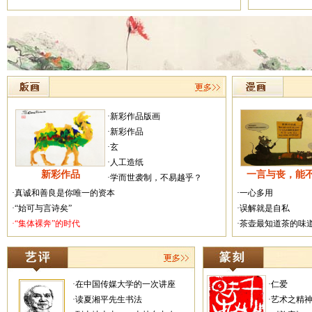
·新彩作品版画
·新彩作品
·玄
·人工造纸
新彩作品
一言与丧，能
·学而世袭制，不易越乎？
·真诚和善良是你唯一的资本
·一心多用
·“始可与言诗矣”
·误解就是自私
·“集体裸奔”的时代
·茶壶最知道茶的味
·在中国传媒大学的一次讲座
·仁爱
·读夏湘平先生书法
·艺术之精