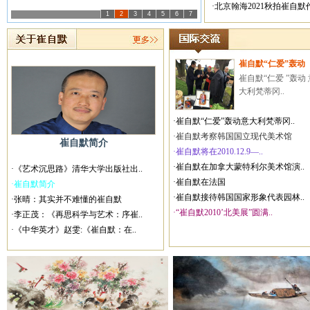
·北京翰海2021秋拍崔自
1
2
3
4
5
6
7
崔自默“仁爱”轰动
崔自默“仁爱 ”轰动 
大利梵蒂冈..
·崔自默“仁爱”轰动意大利梵蒂冈..
·崔自默考察韩国国立现代美术馆
崔自默简介
·崔自默将在2010.12.9—..
·崔自默在加拿大蒙特利尔美术馆演..
·《艺术沉思路》清华大学出版社出..
·崔自默在法国
·崔自默简介
·崔自默接待韩国国家形象代表园林..
·张晴：其实并不难懂的崔自默
·“崔自默2010’北美展”圆满..
·李正茂：《再思科学与艺术：序崔..
·《中华英才》赵雯:《崔自默：在..