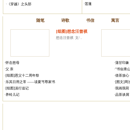
·莲蓬
·《穿越》之头部
散文
随笔
诗歌
书信
寓言
[组图]想念汪曾祺
想念汪曾祺  文/ ..
·怀念慈母
·蒲甘印象
·父 亲
·“书似青
·[组图]恩父十二周年祭
·借茶放心
·乐其日用之常 ——读夏丏尊家书
·[图文]
·[组图]滇行追记
·我画我荷
·养铃儿记
·品茶谈屑