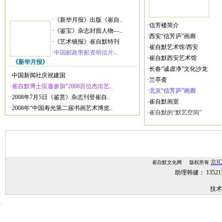
·《新华月报》出版《崔自..
·信芳楼简介
·《鉴宝》杂志封面人物—..
·西安“信芳庐”画廊
·《艺术镜报》崔自默特刊
·崔自默艺术馆/西安
·中国邮政带邮资明信片-..
·崔自默西安艺术馆
《新华月报》
·长春“诚虚净”文化沙龙
·中国新闻社庆祝建国
·兰亭斋
·崔自默博士应邀参加"2008百位杰出艺..
·北京“信芳庐”画廊
·2008年7月5日《鉴赏》杂志刊登崔自..
·崔自默画室
·2008年“中国寿光第二届书画艺术博览..
·崔自默的“默艺空间”
京IC
崔自默文化网 版权所有
助理韩健： 1352
技术
技术支持：
网站建设,网站制作,北京网站建设,北京网站制作