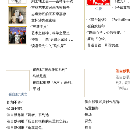
·到土地上去——吉林东丰农..
·《敦安》，27
·吉林东丰农民画考察报告
·《子曰其恕乎
仁爱
·志道游艺的画家李嘉存
·《澄台翰饭》，27x44x60mm
·文怀沙先生素描
·崔自默新印
·“三新主义”
·“道由心学，心假香传。”
·艺术之精神，科学之思想
·篆刻『心经』
·神髓——题“另眼识家珍：..
·尊道贵德，和谐共生
·读谢云先生的“鸟虫篆”
·崔自默“观念雕塑系列”
崔自默装
·马就是鹿
崔自默装
·崔自默雕塑『永和』系列..
列2，装
『纠结』系
·穿 越
崔自默“观念
·崔自默装置摄影作品选
·如如不转2
·装置摄影
·如如不转1
·舞场
·崔自默雕塑『舞者』系列选
·背负
·崔自默铜雕『历史的模糊的沉重的负荷』
·舞台
·崔自默铜雕『龟就是兔』