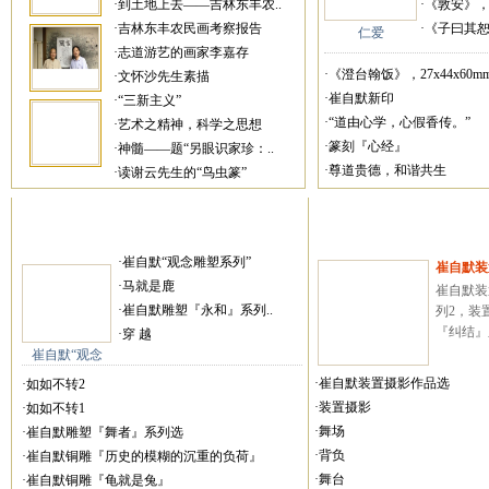
·到土地上去——吉林东丰农..
·《敦安》，27
·吉林东丰农民画考察报告
·《子曰其恕乎
仁爱
·志道游艺的画家李嘉存
·《澄台翰饭》，27x44x60mm
·文怀沙先生素描
·崔自默新印
·“三新主义”
·“道由心学，心假香传。”
·艺术之精神，科学之思想
·篆刻『心经』
·神髓——题“另眼识家珍：..
·尊道贵德，和谐共生
·读谢云先生的“鸟虫篆”
·崔自默“观念雕塑系列”
崔自默装
·马就是鹿
崔自默装
·崔自默雕塑『永和』系列..
列2，装
『纠结』系
·穿 越
崔自默“观念
·崔自默装置摄影作品选
·如如不转2
·装置摄影
·如如不转1
·舞场
·崔自默雕塑『舞者』系列选
·背负
·崔自默铜雕『历史的模糊的沉重的负荷』
·舞台
·崔自默铜雕『龟就是兔』