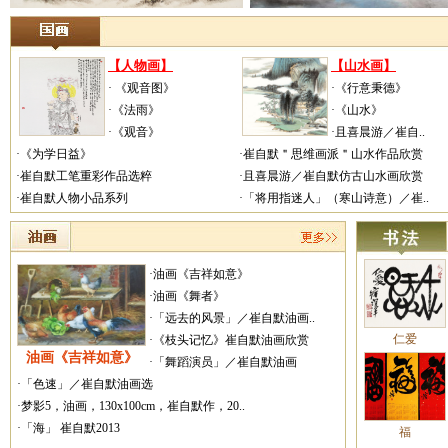
【人物画】
【山水画】
· 《观音图》
·《行意秉德》
·《法雨》
·《山水》
·《观音》
·且喜晨游／崔自..
·《为学日益》
·崔自默＂思维画派＂山水作品欣赏
·崔自默工笔重彩作品选粹
·且喜晨游／崔自默仿古山水画欣赏
·崔自默人物小品系列
·「将用指迷人」（寒山诗意）／崔..
·油画《吉祥如意》
·油画《舞者》
·「远去的风景」／崔自默油画..
仁爱
·《枝头记忆》崔自默油画欣赏
油画《吉祥如意》
·「舞蹈演员」／崔自默油画
·「色速」／崔自默油画选
·梦影5，油画，130x100cm，崔自默作，20..
·「海」 崔自默2013
福