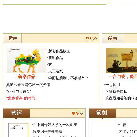
·新彩作品版画
·新彩作品
·玄
·人工造纸
新彩作品
一言与丧，能
·学而世袭制，不易越乎？
·真诚和善良是你唯一的资本
·一心多用
·“始可与言诗矣”
·误解就是自私
·“集体裸奔”的时代
·茶壶最知道茶的味
·在中国传媒大学的一次讲座
·仁爱
·读夏湘平先生书法
·艺术之精