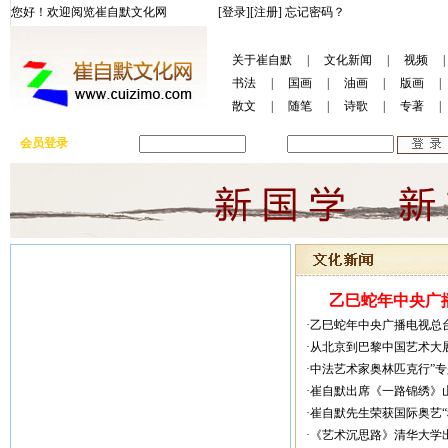
您好！欢迎阅览崔自默文化网
[登录]
[注册]
忘记密码？
关于崔自默
|
文化新闻
|
视频
|
书法
|
国画
|
油画
|
版画
|
散文
|
随笔
|
诗歌
|
专著
|
会员登录
用户名:
密码:
乙巳蛇年中央广播
·乙巳蛇年中央广播电视总
·从北京到巴黎中国艺术大
·中法艺术家奥林匹克行”
·崔自默出席《一路锦绣》
·崔自默先生荣获国际奥艺
·《艺术沉思路》清华大学