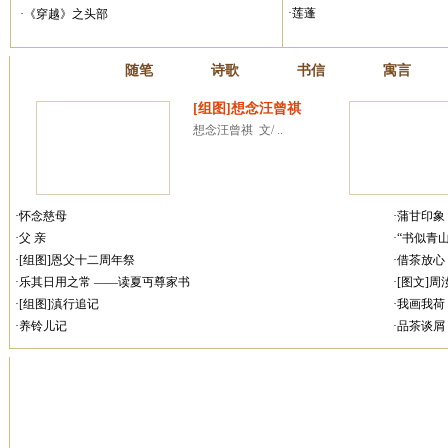
·莲蓬
·《穿越》之头部
散文
随笔
诗歌
书信
寓言
[组图]想念汪曾祺
想念汪曾祺  文/ ..
·怀念慈母
·蒲甘印象
·父 亲
·“书似青
·[组图]恩父十二周年祭
·借茶放心
·乐其日用之常 ——读夏丏尊家书
·[图文]
·[组图]滇行追记
·我画我荷
·养铃儿记
·品茶谈屑