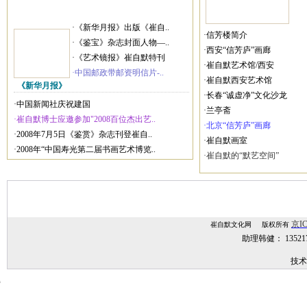
·《新华月报》出版《崔自..
·信芳楼简介
·《鉴宝》杂志封面人物—..
·西安“信芳庐”画廊
·《艺术镜报》崔自默特刊
·崔自默艺术馆/西安
·中国邮政带邮资明信片-..
·崔自默西安艺术馆
《新华月报》
·长春“诚虚净”文化沙龙
·中国新闻社庆祝建国
·兰亭斋
·崔自默博士应邀参加"2008百位杰出艺..
·北京“信芳庐”画廊
·2008年7月5日《鉴赏》杂志刊登崔自..
·崔自默画室
·2008年“中国寿光第二届书画艺术博览..
·崔自默的“默艺空间”
京IC
崔自默文化网 版权所有
助理韩健： 1352
技术
技术支持：
网站建设,网站制作,北京网站建设,北京网站制作