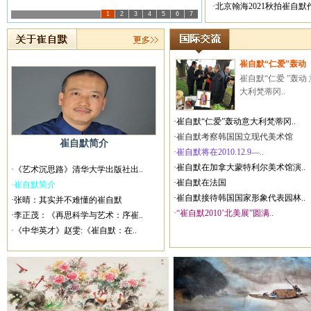
·北京翰海2021秋拍崔自
1
2
3
4
5
6
7
崔自默“仁爱”轰动
崔自默“仁爱 ”轰动 
大利梵蒂冈..
·崔自默“仁爱”轰动意大利梵蒂冈..
·崔自默考察韩国国立现代美术馆
崔自默简介
·崔自默将在2010.12.9—..
·崔自默在加拿大蒙特利尔美术馆演..
·《艺术沉思路》清华大学出版社出..
·崔自默在法国
·崔自默简介
·崔自默接待韩国国家形象代表园林..
·张晴：其实并不难懂的崔自默
·“崔自默2010’北美展”圆满..
·李正茂：《再思科学与艺术：序崔..
·《中华英才》赵雯:《崔自默：在..