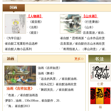
【人物画】
【山水画】
· 《观音图》
·《行意秉德》
·《法雨》
·《山水》
·《观音》
·且喜晨游／崔自..
·《为学日益》
·崔自默＂思维画派＂山水作品欣赏
·崔自默工笔重彩作品选粹
·且喜晨游／崔自默仿古山水画欣赏
·崔自默人物小品系列
·「将用指迷人」（寒山诗意）／崔..
·油画《吉祥如意》
·油画《舞者》
·「远去的风景」／崔自默油画..
仁爱
·《枝头记忆》崔自默油画欣赏
油画《吉祥如意》
·「舞蹈演员」／崔自默油画
·「色速」／崔自默油画选
·梦影5，油画，130x100cm，崔自默作，20..
·「海」 崔自默2013
福