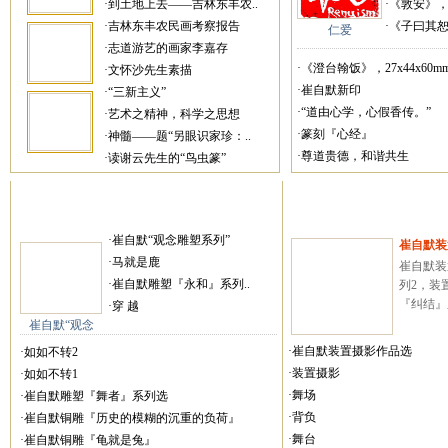
·到土地上去——吉林东丰农..
·《敦安》，27
·吉林东丰农民画考察报告
·《子曰其恕乎
仁爱
·志道游艺的画家李嘉存
·《澄台翰饭》，27x44x60mm
·文怀沙先生素描
·崔自默新印
·“三新主义”
·“道由心学，心假香传。”
·艺术之精神，科学之思想
·篆刻『心经』
·神髓——题“另眼识家珍：..
·尊道贵德，和谐共生
·读谢云先生的“鸟虫篆”
·崔自默“观念雕塑系列”
崔自默装
·马就是鹿
崔自默装
·崔自默雕塑『永和』系列..
列2，装
『纠结』系
·穿 越
崔自默“观念
·崔自默装置摄影作品选
·如如不转2
·装置摄影
·如如不转1
·舞场
·崔自默雕塑『舞者』系列选
·背负
·崔自默铜雕『历史的模糊的沉重的负荷』
·舞台
·崔自默铜雕『龟就是兔』