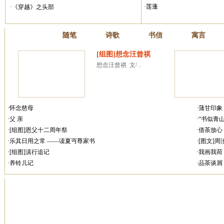
·莲蓬
·《穿越》之头部
散文
随笔
诗歌
书信
寓言
[组图]想念汪曾祺
想念汪曾祺  文/ ..
·怀念慈母
·蒲甘印象
·父 亲
·“书似青
·[组图]恩父十二周年祭
·借茶放心
·乐其日用之常 ——读夏丏尊家书
·[图文]
·[组图]滇行追记
·我画我荷
·养铃儿记
·品茶谈屑