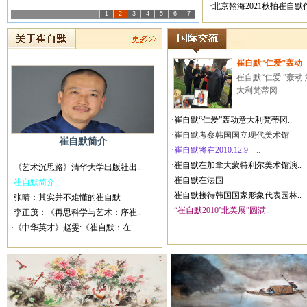
·北京翰海2021秋拍崔自
1
2
3
4
5
6
7
崔自默“仁爱”轰动
崔自默“仁爱 ”轰动 
大利梵蒂冈..
·崔自默“仁爱”轰动意大利梵蒂冈..
·崔自默考察韩国国立现代美术馆
崔自默简介
·崔自默将在2010.12.9—..
·崔自默在加拿大蒙特利尔美术馆演..
·《艺术沉思路》清华大学出版社出..
·崔自默在法国
·崔自默简介
·崔自默接待韩国国家形象代表园林..
·张晴：其实并不难懂的崔自默
·“崔自默2010’北美展”圆满..
·李正茂：《再思科学与艺术：序崔..
·《中华英才》赵雯:《崔自默：在..