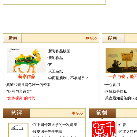
·新彩作品版画
·新彩作品
·玄
·人工造纸
新彩作品
一言与丧，能
·学而世袭制，不易越乎？
·真诚和善良是你唯一的资本
·一心多用
·“始可与言诗矣”
·误解就是自私
·“集体裸奔”的时代
·茶壶最知道茶的味
·在中国传媒大学的一次讲座
·仁爱
·读夏湘平先生书法
·艺术之精