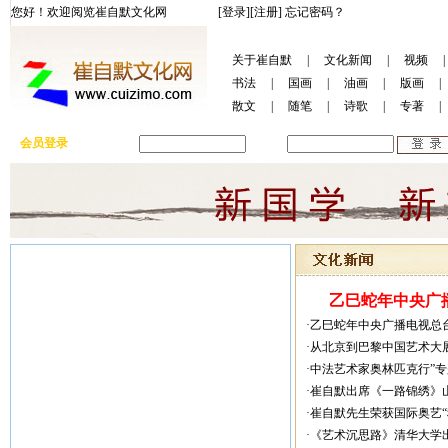
您好！欢迎阅览崔自默文化网
[登录]
[注册]
忘记密码？
关于崔自默
|
文化新闻
|
视频
|
书法
|
国画
|
油画
|
版画
|
散文
|
随笔
|
诗歌
|
专著
|
会员登录
用户名:
密码:
乙巳蛇年中央广播
·乙巳蛇年中央广播电视总
·从北京到巴黎中国艺术大
·中法艺术家奥林匹克行”
·崔自默出席《一路锦绣》
·崔自默先生荣获国际奥艺
·《艺术沉思路》清华大学