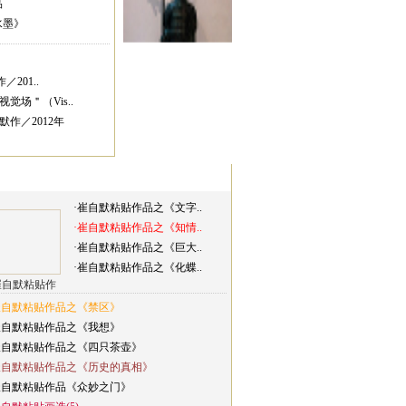
品
水墨》
与朱良志先生
／201..
觉场＂（Vis..
作／2012年
·崔自默粘贴作品之《文字..
·崔自默粘贴作品之《知情..
·崔自默粘贴作品之《巨大..
与其他学者(7)
·崔自默粘贴作品之《化蝶..
崔自默粘贴作
崔自默粘贴作品之《禁区》
崔自默粘贴作品之《我想》
崔自默粘贴作品之《四只茶壶》
崔自默粘贴作品之《历史的真相》
崔自默粘贴作品《众妙之门》