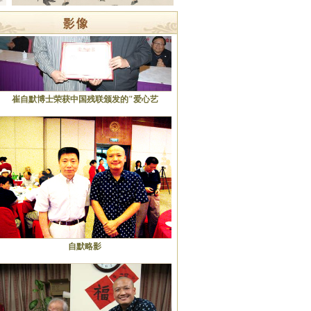
崔自默博士荣获中国残联颁发的"爱心艺
自默略影