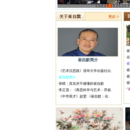
1
2
3
4
5
6
·
·
崔自默简介
·崔
·
·《艺术沉思路》清华大学出版社出..
·
·崔自默简介
·
·张晴：其实并不难懂的崔自默
·“
·李正茂：《再思科学与艺术：序崔..
·《中华英才》赵雯:《崔自默：在..