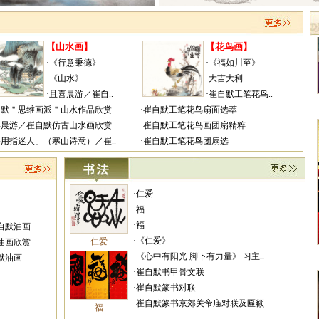
【山水画】
【花鸟画】
·《行意秉德》
·《福如川至》
·《山水》
·大吉大利
·且喜晨游／崔自..
·崔自默工笔花鸟..
自默＂思维画派＂山水作品欣赏
·崔自默工笔花鸟扇面选萃
喜晨游／崔自默仿古山水画欣赏
·崔自默工笔花鸟画团扇精粹
将用指迷人」（寒山诗意）／崔..
·崔自默工笔花鸟团扇选
·仁爱
·福
·福
默油画..
·《仁爱》
仁爱
油画欣赏
·《心中有阳光 脚下有力量》 习主..
默油画
·崔自默书甲骨文联
·崔自默篆书对联
·崔自默篆书京郊关帝庙对联及匾额
福