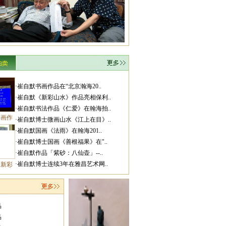
赏析燕叟文怀沙先生大俗大雅的一幅对联
·崔自默书画作品在“北京瀚海20..
·崔自默《新彩山水》作品亮相保利..
·崔自默书法作品《仁爱》在翰海拍..
书画作
·崔自默博士微画山水《江上在目》..
·崔自默国画《法雨》在翰海201..
·崔自默博士国画《善根福果》在"..
崔自默拜谒当代圣哲文怀沙先生
·崔自默作品「紫砂：八仙壶」--..
·崔自默博士连续3年在雅昌艺术网..
《新彩
品
品