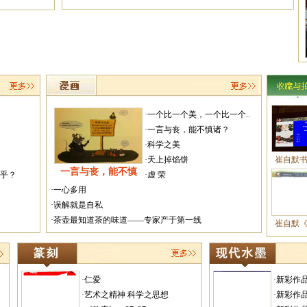
·一个比一个美，一个比一个..
·一言与丧，能不慎诸？
·科学之美
·天上掉馅饼
崔自默
一言与丧，能不慎
越乎？
·虚 荣
·一心多用
·误解就是自私
·茶壶最知道茶的味道——专家产于第一线
崔自默
·仁爱
·新彩作
·艺术之精神 科学之思想
·新彩作