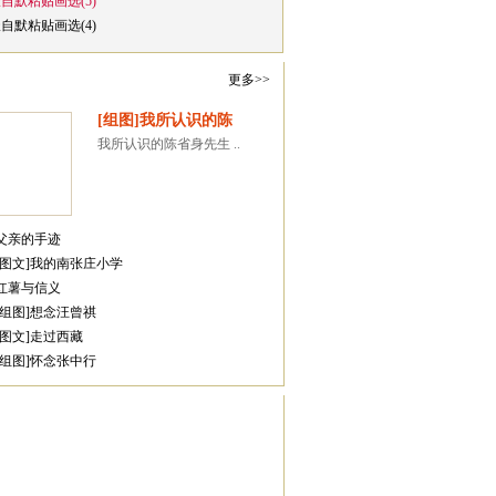
崔自默粘贴画选(5)
崔自默粘贴画选(4)
与陈传席教授
更多>>
[组图]我所认识的陈
我所认识的陈省身先生 ..
·父亲的手迹
·[图文]我的南张庄小学
与书画同道(8)
·红薯与信义
·[组图]想念汪曾祺
·[图文]走过西藏
·[组图]怀念张中行