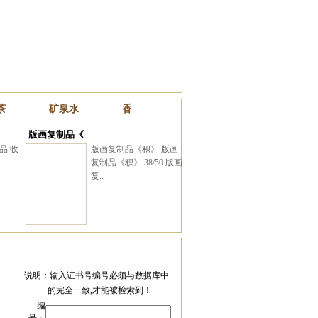
与朋友(16)
茶
矿泉水
香
版画复制品《
品 收
版画复制品《积》 版画
与北京大学著名学者张帆
复制品《积》 38/50 版画
复..
说明：输入证书号编号必须与数据库中
的完全一致,才能被检索到！
编
崔自默博士做北京＂品元节＂荣誉顾问