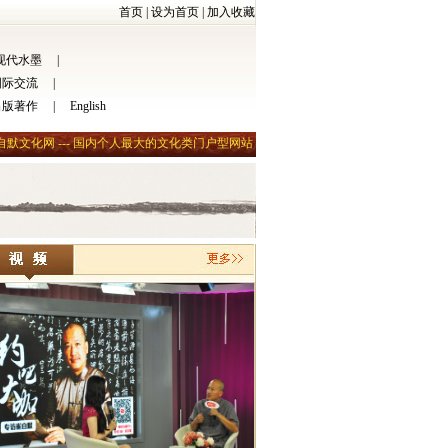
首页
|
设为首页
|
加入收藏
现代水墨
|
国际交流
|
出版著作
|
English
自默文化网 --- 国内个人最大的文化类门户型网站
自默影记/2008.5.5/崔自默在
我请文怀沙翁为少林寺释永信大师书对联