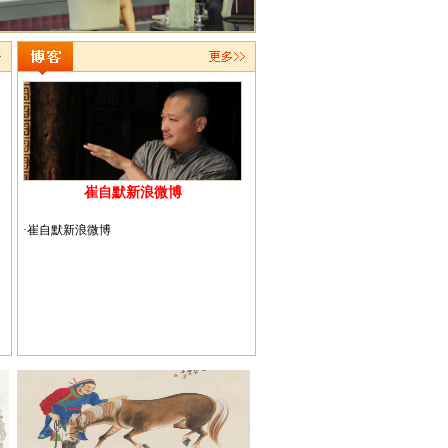
文怀沙翁吟诗/崔自默摄影
崔自默新浪微博
·崔自默新浪微博
崔自默博士拜访人民大学国学院院长冯其