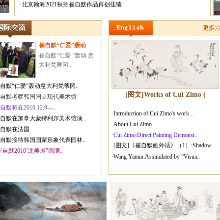
·北京翰海2021秋拍崔自默作品再创佳绩
7
崔自默“仁爱”轰动
崔自默“仁爱 ”轰动 意
大利梵蒂冈..
崔自默“仁爱”轰动意大利梵蒂冈..
[图文]Works of Cui Zimo (
崔自默考察韩国国立现代美术馆
自默将在2010.12.9—..
·Introduction of Cui Zimo's work ..
崔自默在加拿大蒙特利尔美术馆演..
·About Cui Zimo
崔自默在法国
·Cui Zimo:Direct Painting Demonst..
崔自默接待韩国国家形象代表园林..
·[图文]《崔自默画外话》（1）:Shadow
崔自默2010’北美展”圆满..
·Wang Yamin:Assimilated by “Visua..