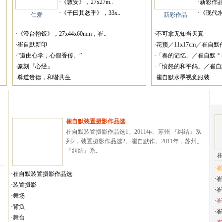
·《敦安》，27x27m..
·新彩作
·《子曰其恕乎》，33x..
·《现代
仁爱
新彩作品
·《澄台翰饭》，27x44x60mm，崔..
·不可拿无知当天真
·崔自默新印
·花预／11x17cm／崔自默作
·“道由心学，心假香传。”
·「春的记忆」／崔自默＂视
·篆刻『心经』
·「愤怒的和平鸽」／崔自默
·尊道贵德，和谐共生
·崔自默水墨视觉服装
崔自默装置摄影作品选
崔自默装置摄影作品选1。2011年。苏州 『纠结』系
列2，装置摄影作品选2。崔自默作。2011年，苏州。
『纠结』系..
·
·崔自默装置摄影作品选
·
·装置摄影
·
·舞场
·
·背负
·
·舞台