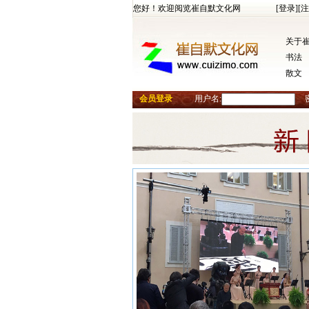
您好！欢迎阅览崔自默文化网
[登录]
[注
关于
书法
散文
会员登录
用户名: