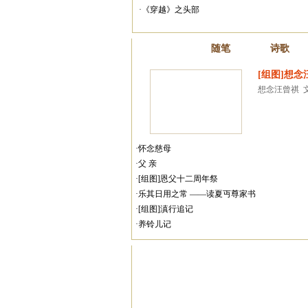
·《穿越》之头部
散文
随笔
诗歌
[组图]想念
想念汪曾祺  文/
·怀念慈母
·父 亲
·[组图]恩父十二周年祭
·乐其日用之常 ——读夏丏尊家书
·[组图]滇行追记
·养铃儿记