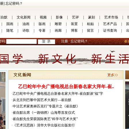
册]
忘记密码？
崔自默
|
文化新闻
|
视频
|
影像
|
艺评
|
篆刻
|
艺术市场
|
|
国画
|
油画
|
版画
|
雕塑
|
装置
|
粘贴
|
艺术产品
|
|
随笔
|
诗歌
|
专著
|
画廊
|
博客
|
留言
|
证书査询
|
密码:
注册
忘记密码？
崔
乙巳蛇年中央广播电视总台新春名家大拜年-崔..
·乙巳蛇年中央广播电视总台新春名家大拜年-崔自默谈“福”字
·从北京到巴黎中国艺术大展行—崔自默
·中法艺术家奥林匹克行”专题片之《崔自默》
·崔自默出席《一路锦绣》山海尊首发仪式
·崔自默先生荣获国际奥艺“科学与艺术大奖”
·《艺术沉思路》清华大学出版社出版发行