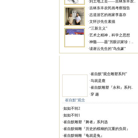
·到土地上去——吉林东丰农..
·吉林东丰农民画考察报告
·志道游艺的画家李嘉存
·文怀沙先生素描
·“三新主义”
·艺术之精神，科学之思想
·神髓——题“另眼识家珍：..
·读谢云先生的“鸟虫篆”
·崔自默“观念雕塑系列”
·马就是鹿
·崔自默雕塑『永和』系列..
·穿 越
崔自默“观念
·如如不转2
·如如不转1
·崔自默雕塑『舞者』系列选
·崔自默铜雕『历史的模糊的沉重的负荷』
·崔自默铜雕『龟就是兔』