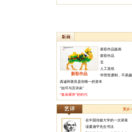
·新彩作品版画
·新彩作品
·玄
·人工造纸
新彩作品
·学而世袭制，不易
·真诚和善良是你唯一的资本
·“始可与言诗矣”
·“集体裸奔”的时代
·在中国传媒大学的一次讲座
·读夏湘平先生书法