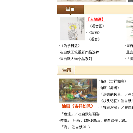
【人物画】
· 《观音图》
·《法雨》
·《观音》
·《为学日益》
·崔
·崔自默工笔重彩作品选粹
·且
·崔自默人物小品系列
·「
·油画《吉祥如意》
·油画《舞者》
·「远去的风景」／崔自
·《枝头记忆》崔自默
油画《吉祥如意》
·「舞蹈演员」／崔自
·「色速」／崔自默油画选
·梦影5，油画，130x100cm，崔自默作，20..
·「海」 崔自默2013