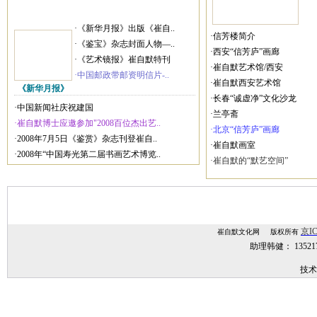
·《新华月报》出版《崔自..
·信芳楼简介
·《鉴宝》杂志封面人物—..
·西安“信芳庐”画廊
·《艺术镜报》崔自默特刊
·崔自默艺术馆/西安
·中国邮政带邮资明信片-..
·崔自默西安艺术馆
《新华月报》
·长春“诚虚净”文化沙龙
·中国新闻社庆祝建国
·兰亭斋
·崔自默博士应邀参加"2008百位杰出艺..
·北京“信芳庐”画廊
·2008年7月5日《鉴赏》杂志刊登崔自..
·崔自默画室
·2008年“中国寿光第二届书画艺术博览..
·崔自默的“默艺空间”
京IC
崔自默文化网 版权所有
助理韩健： 1352
技术
技术支持：
网站建设,网站制作,北京网站建设,北京网站制作