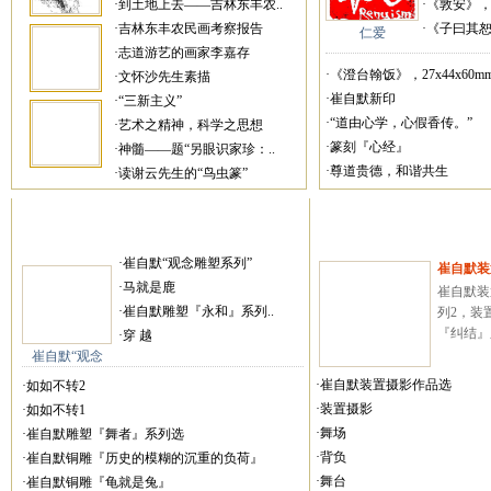
·到土地上去——吉林东丰农..
·《敦安》，27
·吉林东丰农民画考察报告
·《子曰其恕乎
仁爱
·志道游艺的画家李嘉存
·《澄台翰饭》，27x44x60mm
·文怀沙先生素描
·崔自默新印
·“三新主义”
·“道由心学，心假香传。”
·艺术之精神，科学之思想
·篆刻『心经』
·神髓——题“另眼识家珍：..
·尊道贵德，和谐共生
·读谢云先生的“鸟虫篆”
·崔自默“观念雕塑系列”
崔自默装
·马就是鹿
崔自默装
·崔自默雕塑『永和』系列..
列2，装
『纠结』系
·穿 越
崔自默“观念
·崔自默装置摄影作品选
·如如不转2
·装置摄影
·如如不转1
·舞场
·崔自默雕塑『舞者』系列选
·背负
·崔自默铜雕『历史的模糊的沉重的负荷』
·舞台
·崔自默铜雕『龟就是兔』