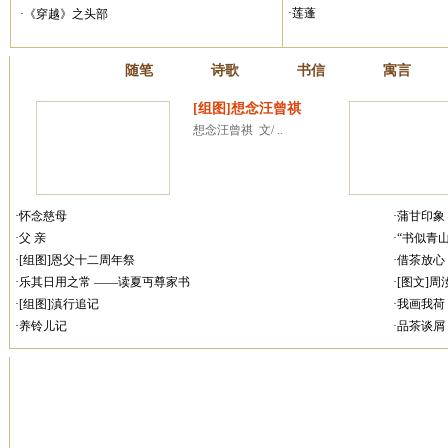
·莲蓬
·《穿越》之头部
散文
随笔
诗歌
书信
寓言
[组图]想念汪曾祺
想念汪曾祺  文/ ..
·怀念慈母
·蒲甘印象
·父 亲
·“书似青
·[组图]恩父十二周年祭
·借茶放心
·乐其日用之常 ——读夏丏尊家书
·[图文]
·[组图]滇行追记
·我画我荷
·养铃儿记
·品茶谈屑