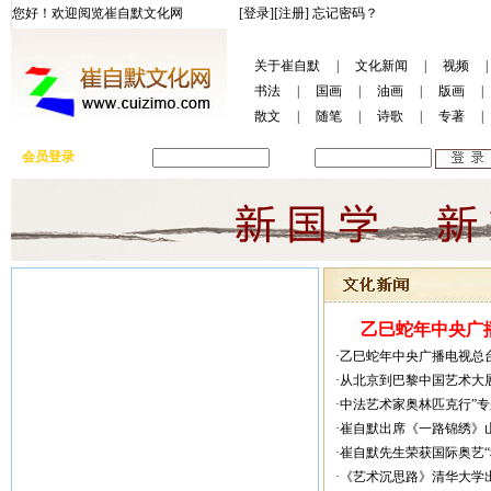
您好！欢迎阅览崔自默文化网
[登录]
[注册]
忘记密码？
关于崔自默
|
文化新闻
|
视频
|
书法
|
国画
|
油画
|
版画
|
散文
|
随笔
|
诗歌
|
专著
|
会员登录
用户名:
密码:
乙巳蛇年中央广播
·乙巳蛇年中央广播电视总
·从北京到巴黎中国艺术大
·中法艺术家奥林匹克行”
·崔自默出席《一路锦绣》
·崔自默先生荣获国际奥艺
·《艺术沉思路》清华大学