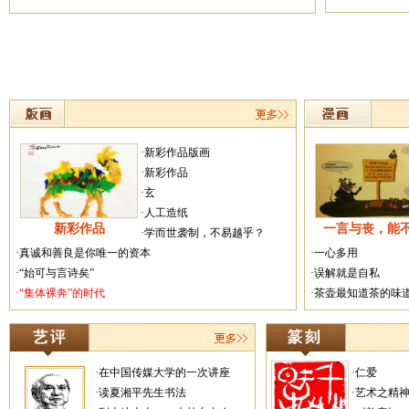
·新彩作品版画
·新彩作品
·玄
·人工造纸
新彩作品
一言与丧，能
·学而世袭制，不易越乎？
·真诚和善良是你唯一的资本
·一心多用
·“始可与言诗矣”
·误解就是自私
·“集体裸奔”的时代
·茶壶最知道茶的味
·在中国传媒大学的一次讲座
·仁爱
·读夏湘平先生书法
·艺术之精