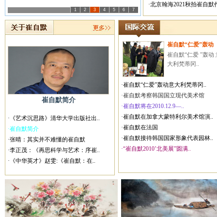
·北京翰海2021秋拍崔自
1
2
3
4
5
6
7
崔自默“仁爱”轰动
崔自默“仁爱 ”轰动 
大利梵蒂冈..
·崔自默“仁爱”轰动意大利梵蒂冈..
·崔自默考察韩国国立现代美术馆
崔自默简介
·崔自默将在2010.12.9—..
·崔自默在加拿大蒙特利尔美术馆演..
·《艺术沉思路》清华大学出版社出..
·崔自默在法国
·崔自默简介
·崔自默接待韩国国家形象代表园林..
·张晴：其实并不难懂的崔自默
·“崔自默2010’北美展”圆满..
·李正茂：《再思科学与艺术：序崔..
·《中华英才》赵雯:《崔自默：在..