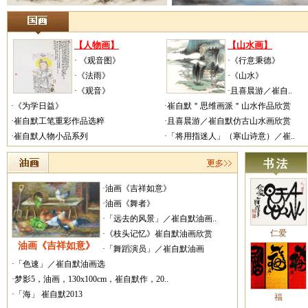
【人物画】
【山水画】
· 《观音图》
·《行意秉德》
·《法雨》
·《山水》
·《观音》
·且喜晨游／崔自..
·《为学日益》
·崔自默＂思维画派＂山水作品欣赏
·崔自默工笔重彩作品选粹
·且喜晨游／崔自默仿古山水画欣赏
·崔自默人物小品系列
·「将用指迷人」（寒山诗意）／崔..
·油画《吉祥如意》
·油画《舞者》
·「远去的风景」／崔自默油画..
仁爱
·《枝头记忆》崔自默油画欣赏
油画《吉祥如意》
·「舞蹈演员」／崔自默油画
·「色速」／崔自默油画选
·梦影5，油画，130x100cm，崔自默作，20..
·「海」 崔自默2013
福