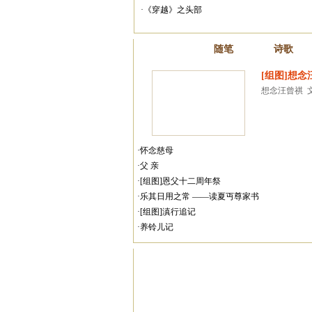
·《穿越》之头部
散文
随笔
诗歌
[组图]想念
想念汪曾祺  文/
·怀念慈母
·父 亲
·[组图]恩父十二周年祭
·乐其日用之常 ——读夏丏尊家书
·[组图]滇行追记
·养铃儿记