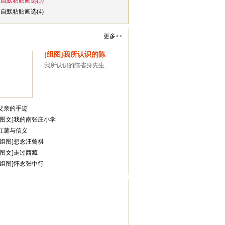
崔自默粘贴画选(5)
崔自默粘贴画选(4)
更多>>
与陈传席教授
[组图]我所认识的陈
我所认识的陈省身先生 ..
·父亲的手迹
·[图文]我的南张庄小学
·红薯与信义
·[组图]想念汪曾祺
与书画同道(8)
·[图文]走过西藏
·[组图]怀念张中行