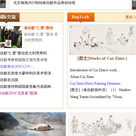
·北京翰海2021秋拍崔自默作品再创佳绩
7
崔自默“仁爱”轰动
崔自默“仁爱 ”轰动 意
大利梵蒂冈..
崔自默“仁爱”轰动意大利梵蒂冈..
[图文]Works of Cui Zimo (
崔自默考察韩国国立现代美术馆
自默将在2010.12.9—..
·Introduction of Cui Zimo's work ..
崔自默在加拿大蒙特利尔美术馆演..
·About Cui Zimo
崔自默在法国
·Cui Zimo:Direct Painting Demonst..
崔自默接待韩国国家形象代表园林..
·[图文]《崔自默画外话》（1）:Shadow
崔自默2010’北美展”圆满..
·Wang Yamin:Assimilated by “Visua..