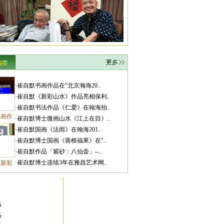
赏析燕叟文怀沙先生大俗大雅的一幅对联
·崔自默书画作品在“北京瀚海20..
·崔自默《新彩山水》作品亮相保利..
·崔自默书法作品《仁爱》在翰海拍..
书画作
·崔自默博士微画山水《江上在目》..
·崔自默国画《法雨》在翰海201..
·崔自默博士国画《善根福果》在"..
·崔自默作品「紫砂：八仙壶」--..
·崔自默博士连续3年在雅昌艺术网..
《新彩
崔自默拜谒当代圣哲文怀沙先生
品
品