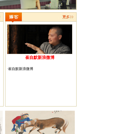
文怀沙翁吟诗/崔自默摄影
崔自默新浪微博
·崔自默新浪微博
崔自默博士拜访人民大学国学院院长冯其