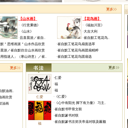
【山水画】
【花鸟画】
·《行意秉德》
·《福如川至》
·《山水》
·大吉大利
·且喜晨游／崔自..
·崔自默工笔花鸟..
自默＂思维画派＂山水作品欣赏
·崔自默工笔花鸟扇面选萃
喜晨游／崔自默仿古山水画欣赏
·崔自默工笔花鸟画团扇精粹
将用指迷人」（寒山诗意）／崔..
·崔自默工笔花鸟团扇选
·仁爱
·福
·福
默油画..
·《仁爱》
仁爱
油画欣赏
·《心中有阳光 脚下有力量》 习主..
默油画
·崔自默书甲骨文联
·崔自默篆书对联
·崔自默篆书京郊关帝庙对联及匾额
福