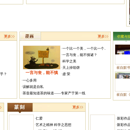
·一个比一个美，一个比一个..
·一言与丧，能不慎诸？
·科学之美
·天上掉馅饼
崔自默
一言与丧，能不慎
越乎？
·虚 荣
·一心多用
·误解就是自私
·茶壶最知道茶的味道——专家产于第一线
崔自默
·仁爱
·新彩作
·艺术之精神 科学之思想
·新彩作