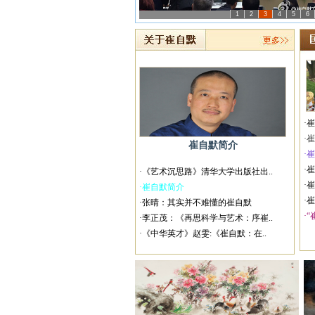
1
2
3
4
5
6
·
·
崔自默简介
·崔
·
·《艺术沉思路》清华大学出版社出..
·
·崔自默简介
·
·张晴：其实并不难懂的崔自默
·“
·李正茂：《再思科学与艺术：序崔..
·《中华英才》赵雯:《崔自默：在..