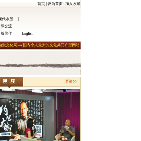
首页
|
设为首页
|
加入收藏
现代水墨
|
国际交流
|
出版著作
|
English
自默文化网 --- 国内个人最大的文化类门户型网站
自默影记/2008.5.5/崔自默在
我请文怀沙翁为少林寺释永信大师书对联