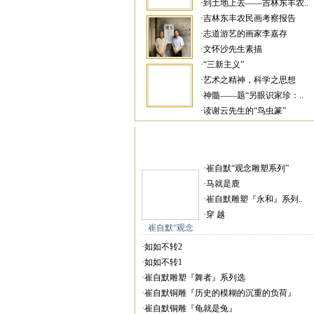
·到土地上去——吉林东丰农..
·吉林东丰农民画考察报告
·志道游艺的画家李嘉存
·文怀沙先生素描
·“三新主义”
·艺术之精神，科学之思想
·神髓——题“另眼识家珍：..
·读谢云先生的“鸟虫篆”
·崔自默“观念雕塑系列”
·马就是鹿
·崔自默雕塑『永和』系列..
·穿 越
崔自默“观念
·如如不转2
·如如不转1
·崔自默雕塑『舞者』系列选
·崔自默铜雕『历史的模糊的沉重的负荷』
·崔自默铜雕『龟就是兔』