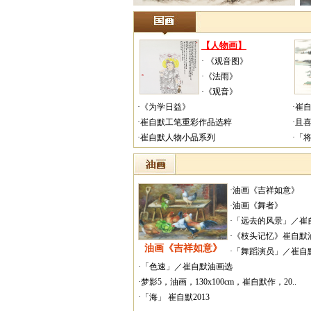
【人物画】
· 《观音图》
·《法雨》
·《观音》
·《为学日益》
·崔
·崔自默工笔重彩作品选粹
·且
·崔自默人物小品系列
·「
·油画《吉祥如意》
·油画《舞者》
·「远去的风景」／崔自
·《枝头记忆》崔自默
油画《吉祥如意》
·「舞蹈演员」／崔自
·「色速」／崔自默油画选
·梦影5，油画，130x100cm，崔自默作，20..
·「海」 崔自默2013