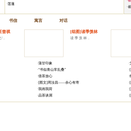
·
·莲蓬
·
书信
寓言
对话
汪曾祺
[组图]读季羡林
 ..
读 季 羡 林 ..
·蒲甘印象
·“书似青山常乱叠”
·借茶放心
·[图文]周汝昌——余心有寄
·我画我荷
·品茶谈屑