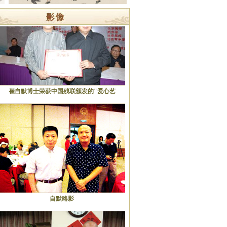
崔自默博士荣获中国残联颁发的"爱心艺
自默略影