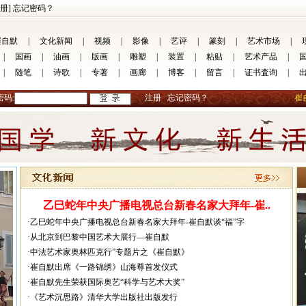
册]
忘记密码？
崔自默
|
文化新闻
|
视频
|
影像
|
艺评
|
篆刻
|
艺术市场
|
|
国画
|
油画
|
版画
|
雕塑
|
装置
|
粘贴
|
艺术产品
|
|
随笔
|
诗歌
|
专著
|
画廊
|
博客
|
留言
|
证书査询
|
密码:
注册
忘记密码？
崔
乙巳蛇年中央广播电视总台新春名家大拜年-崔..
·乙巳蛇年中央广播电视总台新春名家大拜年-崔自默谈“福”字
·从北京到巴黎中国艺术大展行—崔自默
·中法艺术家奥林匹克行”专题片之《崔自默》
·崔自默出席《一路锦绣》山海尊首发仪式
·崔自默先生荣获国际奥艺“科学与艺术大奖”
·《艺术沉思路》清华大学出版社出版发行