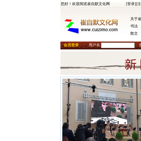
您好！欢迎阅览崔自默文化网
[登录]
[注
关于
书法
散文
会员登录
用户名: