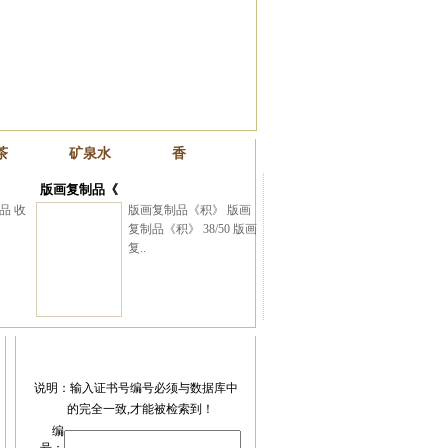
与朋友(16)
茶
矿泉水
香
版画复制品《
品 收
版画复制品《积》 版画
复制品《积》 38/50 版画
复..
与北京大学著名学者张帆
说明：输入证书号编号必须与数据库中
的完全一致,才能被检索到！
编