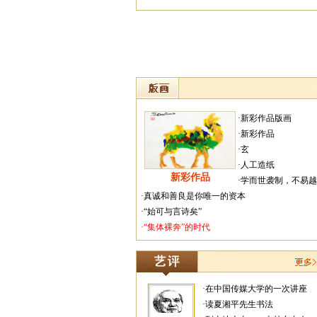
·新彩作品版画
·新彩作品
·玄
·人工造纸
新彩作品
·学而世袭制，不易
·真诚和善良是你唯一的资本
·“始可与言诗矣”
·“集体裸奔”的时代
·在中国传媒大学的一次讲座
·读夏湘平先生书法