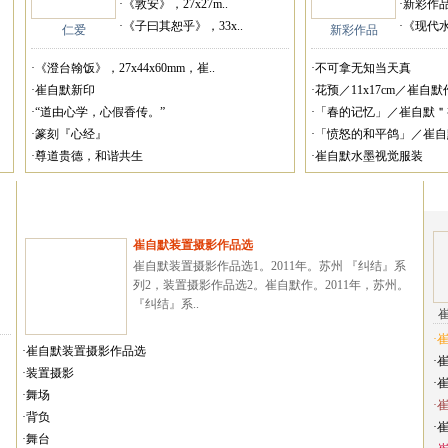
·《敦安》，27x27m..
·新彩作
·《子曰其恕乎》，33x..
·《现代
仁爱
新彩作品
·《澄台翰饭》，27x44x60mm，崔..
·不可拿无知当天真
·崔自默新印
·花预／11x17cm／崔自默作
·“道由心学，心假香传。”
·「春的记忆」／崔自默＂视
·篆刻『心经』
·「愤怒的和平鸽」／崔自默
·尊道贵德，和谐共生
·崔自默水墨视觉服装
崔自默装置摄影作品选
崔自默装置摄影作品选1。2011年。苏州 『纠结』系
列2，装置摄影作品选2。崔自默作。2011年，苏州。
『纠结』系..
·
·崔自默装置摄影作品选
·
·装置摄影
·
·舞场
·
·背负
·
·舞台