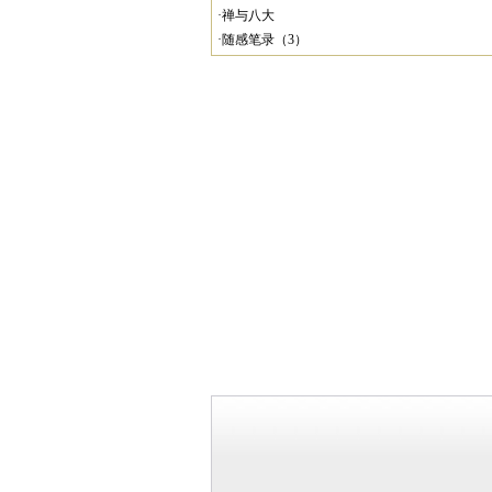
·禅与八大
·随感笔录（3）