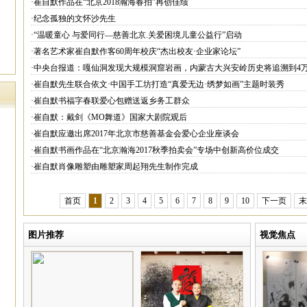
·崔自默作品在“北京2018瀚海春拍”再创佳绩
·纪念孤独的文怀沙先生
·“温暖童心 与爱同行—慈善北京.关爱困境儿童公益行”启动
·著名艺术家崔自默作客60周年校庆“杰出校友·企业家论坛”
·中央台报道：嘎仙洞发现大规模洞窟岩画，内蒙古大兴安岭历史将追溯到4
·崔自默先生联合依文·中国手工坊打造“真爱无边·绣梦如画”主题时装秀
·崔自默书福字春联爱心包赠送返乡务工群众
·崔自默：戴剑《MO舞道》国家大剧院观后
·崔自默应邀出席2017年北京市慈善基金会爱心企业座谈会
·崔自默书画作品在“北京瀚海2017秋季拍卖会”专场中创新高价位成交
·崔自默肖像雕塑由雕塑家周起翔先生制作完成
首页
1
2
3
4
5
6
7
8
9
10
下一页
末
图片推荐
视觉焦点