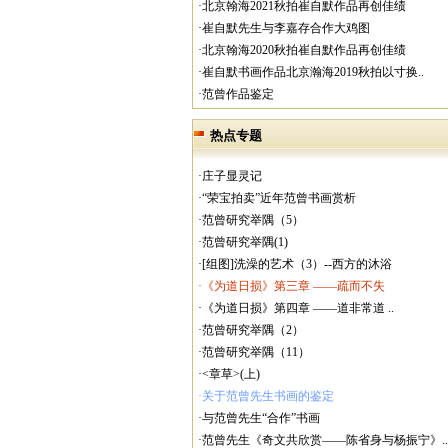
·北京翰海2021秋拍崔自默作品再创佳绩
·崔自默先生与李嘉存合作大鸡图
·北京翰海2020秋拍崔自默作品再创佳绩
·崔自默书画作品北京瀚海2019秋拍以寸换..
·范曾作品鉴定
热点专题
·庄子显灵记
·“荣宝拍卖”近年范曾书画赏析
·范曾研究举隅（5）
·范曾研究举隅(1)
·[组图]洗澡的艺术（3）--西方的沐浴
·《为道日损》第三章 ——疏而不失
·《为道日损》第四章 ——道非常道 ..
·范曾研究举隅（2）
·范曾研究举隅（11）
·<章草>(上)
·关于范曾先生书画的鉴定
·与范曾先生“合作”书画
·范曾先生《奇文共欣赏——陈省身与杨振宁》..