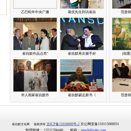
乙巳蛇年中央广播
葛优先生到访崔自
范曾研
崔自默作品点亮“
崔自默再次握手好
[组图
华人画家崔自默作
崔自默砺志新书《
范曾研
京ICP备11018609号-2
京公网安备110115000931
崔自默文化网 版权所有
助理韩健： 13521766440 邮箱：
zmwh@sohu.com