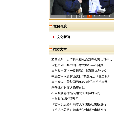
1
2
3
4
5
6
7
8
9
栏目导航
文化新闻
推荐文章
·乙巳蛇年中央广播电视总台新春名家大拜年-..
·从北京到巴黎中国艺术大展行—崔自默
·崔自默出席《一路锦绣》山海尊首发仪式
·中法艺术家奥林匹克行”专题片之《崔自默》
·崔自默先生荣获国际奥艺“科学与艺术大奖”
·慈善北京封面人物崔自默
·崔自默新彩作品亮相北京国际时装周
·崔自默“仁爱”梵蒂冈
·《艺术沉思路》清华大学出版社出版发行
·《艺术沉思路》清华大学出版社出版发行