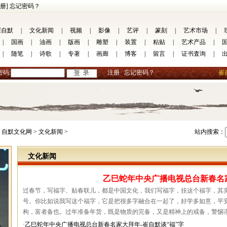
册]
忘记密码？
崔自默
|
文化新闻
|
视频
|
影像
|
艺评
|
篆刻
|
艺术市场
|
|
国画
|
油画
|
版画
|
雕塑
|
装置
|
粘贴
|
艺术产品
|
|
随笔
|
诗歌
|
专著
|
画廊
|
博客
|
留言
|
证书査询
|
密码:
注册
忘记密码？
崔
自默文化网 >
文化新闻 >
站内搜索：
文化新闻
乙巳蛇年中央广播电视总台新春名家
过春节，写福字、贴春联儿，都是中国文化，我们写福字，挂这个福字，其
号。你比如说我写这个福字，它是把很多字融合在一起了，好学多如意，平
构，富者备也。过年准备年货，既是物质的完备，又是精神上的戒备，警惕谨
·乙巳蛇年中央广播电视总台新春名家大拜年-崔自默谈“福”字