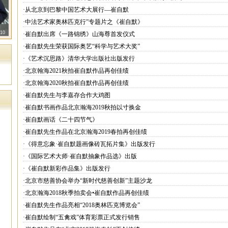
·从北京到巴黎中国艺术大展行—崔自默
·中法艺术家奥林匹克行”专题片之《崔自默》
10
·崔自默出席《一路锦绣》山海尊首发仪式
·崔自默先生荣获国际奥艺“科学与艺术大奖”
·《艺术沉思路》清华大学出版社出版发行
·北京翰海2021秋拍崔自默作品再创佳绩
·北京翰海2020秋拍崔自默作品再创佳绩
·崔自默先生与李嘉存合作大鸡图
·崔自默书画作品北京瀚海2019秋拍以寸换金
·崔自默画话《二十四节气》
·崔自默先生作品在北京瀚海2019春拍再创佳绩
·《得意忘象·崔自默题画像砖瓦拓片集》出版发行
·《国际艺术大师·崔自默抽象作品选》出版
·《崔自默新彩作品集》出版发行
·北京市慈善协会举办“新时代慈善创新”主题沙龙
·北京瀚海2018秋季拍卖会•崔自默作品再创佳绩
·崔自默先生作品亮相“2018奥林匹克博览会”
·崔自默绘制“五禽戏”体育彩票正式发行销售