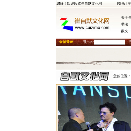
您好！欢迎阅览崔自默文化网
[登录]
[注
关于
书法
散文
会员登录
用户名:
您的位置：