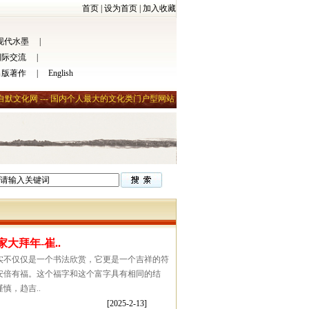
首页
|
设为首页
|
加入收藏
现代水墨
|
国际交流
|
出版著作
|
English
自默文化网 --- 国内个人最大的文化类门户型网站
大拜年-崔..
实不仅仅是一个书法欣赏，它更是一个吉祥的符
安倍有福。这个福字和这个富字具有相同的结
慎，趋吉..
[2025-2-13]