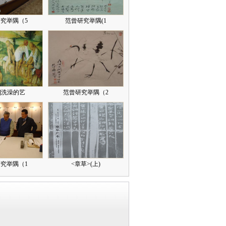
究举隅（5
范曾研究举隅(1
]洗澡的艺
范曾研究举隅（2
究举隅（1
<章草>(上)