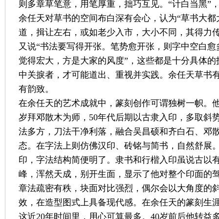
则多章草笔意，用笔厚重，拙巧互见。“计白当黑”
余任天对草书的空间布白深有会心，认为“草书大都
道，揖让左右，或如老少入市，大小不同，其得力传
又说“书法要写得开张。笔势愈开张，则字中空白愈
觉得宏大，方是大家的风度”，这些都是十分具体的
中关捩者，才可能道出、重视并实践。余任天草书
有韵致。
在余任天的艺术成就中，篆刻创作可谓独树一帜。他
岁拜邓散木为师，50年代后期以古隶入印，多取斜
法多方，刀法干净利落，融合吴昌硕和齐白石、邓
态。在字法上则仿佛汉印、砖铭与简书，自然舒展
印，字法结构简便明了。隶书和行楷入印虽说古以
峰，浑然天成，别开生面，显示了他对整个印面的
章法疏密有秩，块面对比强烈，偶尔会以大角度的
效，在造型图式上具备现代感。在余任天的篆刻生涯中
这近20年时间里，用心可算最多。40岁前后他转益