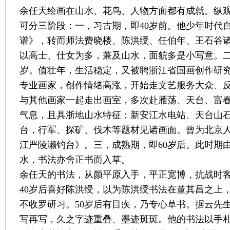
余任天绘画在山水、花鸟、人物方面都有成就。纵
可分三阶段：一，习古期，即40岁前。他少年时代
谱》，转而师法费晓楼、陈洪绶、任伯年、王石谷
以高士、仕女为多，兼及山水，面貌多是小写意。二，
岁。值壮年，生活稳定，又被聘浙江省国画创作研
专业画家，创作情绪高涨，开始走文艺服务大众、
与其他画家一起走出画室，多次赴雁荡、天台、富
气息，且具浙地山水特征：新安江水电站、天台山
台，行军、探矿、伐木等题材见诸画面。曾为北京
江严陵濑钓台》。三，成熟期，即60岁后。此时期
水，书法亦舍正书而入草。
余任天的书法，从颜平原入手，平正宽博，抗战时
40岁后喜好陈洪绶，以为陈洪绶书法在董其昌之上
不收罗研习。50岁后有目疾，乃专心草书。据云先
写再写，久之字迹重叠、墨迹斑斑。他的书法以手