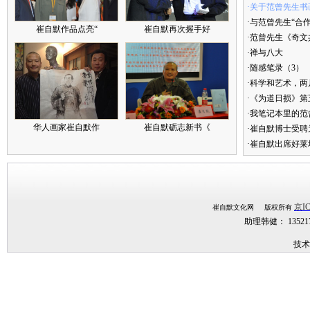
·关于范曾先生书
·与范曾先生“合
崔自默作品点亮“
崔自默再次握手好
·范曾先生《奇文
·禅与八大
·随感笔录（3）
·科学和艺术，两
·《为道日损》
·我笔记本里的
华人画家崔自默作
崔自默砺志新书《
·崔自默博士受聘
·崔自默出席好莱
京IC
崔自默文化网 版权所有
助理韩健： 1352
技术