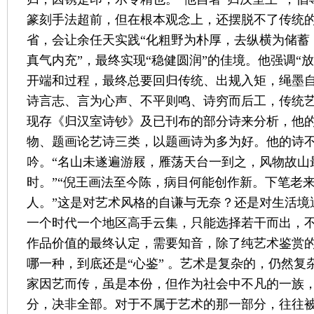
篆刻手法超前，但在根本观念上，还摆脱不了传统的
省，会让余任天实践“化粗野为朴厚，去纵横为储蓄
真气内充”，最终实现“稳健圆润”的佳境。他强调“
开端和过程，最终总要回归传统、出规入矩，绳墨
诗言志、言为心声、不平则鸣、诗穷而后工，传统
现存《归汉室诗钞》及已刊布的部分诗来分析，他
物、题画论艺诗三类，以题画诗为多为好。他的诗
吟。“名山未遂遍游屐，雁荡天台一到之，风物故山
时。”“倪王画法至今陈，病目何能创作新。下笔老
人。”这是对艺术风格的自谦与无奈？还是对生活境
一个时代一个地区高手云集，只能选择若干而出，
作品价值的最终认定，需要知音，除了纯艺术鉴赏
哪一种，到底还是“心鉴” 。艺术是复杂的，仍然复
家因艺而传，虽是本份，但作为社会中不凡的一族
分，决非全部。对于不属于艺术的那一部分，往往被