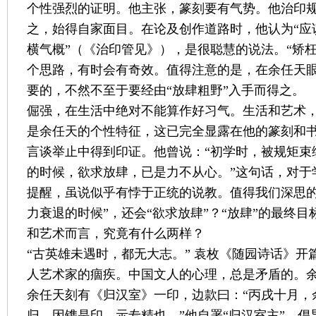
个性强烈的证明。他主张，篆刻要有气势。他治印
之，始得自家面目。在论及创作道路时，他认为“应
横气概”（《治印管见》），是很聪慧的说法。“矫
个思路，有时会有奇效。值得注意的是，在余任天眼
要的，不然不至于要经由“放肆粗野”入手而得之。
倔强，在生活中绝对不能算作好习气。生活和艺术
是余任天的个性特征，这已完全显露在他的篆刻和
言谈举止中得到印证。他曾说：“初学时，被规矩束
的时候，欲求放肆，已是力不从心。”这句话，对于
提醒，虽说似乎有悖于正统的说教。值得我们深思的
力衰退的时候”，还会“欲求放肆”？“放肆”的最终
和艺术而言，究竟有什么两样？
“古英雄未遇时，都无大志。” 袁枚《随园诗话》开
人艺术家的痼疾。中国文人的心理，总是矛盾的。余
余任天刻有《归汉室》一印，边款曰：“丙戌十月，
归，因镌是印，示专精也。”他自署“归汉室主”，倡