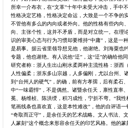
所幸一介布衣，在“文革”十年中未受大冲击，手中
性格决定艺格，性格决定命运，大致是一个不争的
不管他有多么的内向或者外向。他的性格有些内向
向、主张个性，这并不矛盾，而是对立统一。在理
识的审美心态与行为习惯却要维持“中庸”，这是一
是易事。据云省里领导想见他，他谢绝。刘海粟也
专题，他也谢绝。有人说他“迂”，这“迂”的确给他
研究者称：浙人生出山刚水柔两种主流性格：浙西
人性偏柔；浙东多山宗越，人多偏刚，尤以台州、
到“台州人的硬气”，的确，前有方孝孺，后有柔石
中“一味霸悍”，不是偶然。诸暨余任天，禀性直率
冕、杨维桢、陈洪绶，积习成性，宁折不弯。“我性
笔画线条也喜欢直，这是本性难改”，他的自评语一
“奇取而正守”，是余任天的艺术战略。文人书法、
人篆刻”这个概念来形容余任天的印艺风格。他的篆