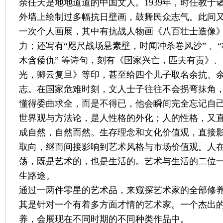
余任天是地地道道的中国文人。1939年，时任教于
外墙上绘制过多幅抗日壁画，鼓舞民众志气。此间
一次个人画展，其中有抗战人物画《八百壮士造像
力；还写有“咫尺战场悬素壁，时闻冲杀卷风沙” 、
木含倭仇” 等诗句，刻有《国家兴亡，匹夫有责》
光，卿云复旦》等印，甚至给四个儿子取名余抗、
志。在国家危难时刻，文人士子往往不会拐弯抹角
懂得委曲求全，而是不得已，他会瞬间完全忘记自
世界观与方法论，是人性格的外化；人的性格，又
成自然，自然而然。生存理念和文化价值观，直接
取向，继而间接影响到艺术风格与市场价值观。人在“
荡，既是艺术的，也是生活的。艺术与生活的二位
生路途。
通过一两件零星的艺术品，来窥探艺术家的全部修
其是针对一个有着多方面才情的艺术家。一个杰出
养，会展现在不同时期的不同种类作品中。