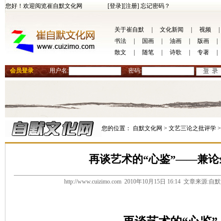
您好！欢迎阅览崔自默文化网
[登录]
[注册]
忘记密码？
关于崔自默
|
文化新闻
|
视频
|
书法
|
国画
|
油画
|
版画
|
散文
|
随笔
|
诗歌
|
专著
|
会员登录
用户名:
密码:
您的位置：
自默文化网 >
文艺三论之批评学 
再谈艺术的“心鉴”——兼
http://www.cuizimo.com 2010年10月15日 16:14 文章来