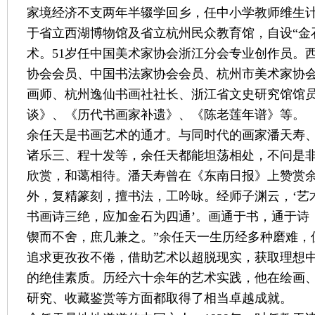
家境经济不支两年半辍学回乡，任中小学教师维生计
于省立西湖博物馆及省立杭州民众教育馆，自设“金
术。51岁任中国美术家协会浙江分会专业创作员。
协会会员、中国书法家协会会员、杭州市美术家协
画师、杭州逸仙书画社社长、浙江省文史研究馆馆
谈》、《历代书画家补遗》、《陈老莲年谱》等。
余任天是书画艺术的通才。与同时代的画家潘天寿
诸乐三、程十发等，余任天都能坦荡相处，不问是
欣赏，和蔼相待。潘天寿曾在《东南日报》上赞赏余
外，复精篆刻，擅书法，工吟咏。经师子渊云，‘艺
书画诗三绝，应加金石为四通’。画通于书，通于诗
锲而不舍，庶几兼之。”余任天一生历经多种磨难，
追求更孜孜不倦，借助艺术以超脱现实，获取理想
的绝佳素质。历经六十余年的艺术实践，他在绘画
研究、收藏鉴赏等方面都取得了相当卓越成就。