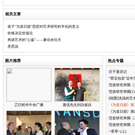
相关文章
·老子“为道日损”思想对艺术研究科学化的意义
·价格决定价值论
·再谈艺术的“心鉴”——兼论余任天
·意思说
图片推荐
热点专题
·庄子显灵记
·“荣宝拍卖”近
·范曾研究举隅（
·范曾研究举隅(1)
·[组图]洗澡的艺
乙巳蛇年中央广播
葛优先生到访崔自
·《为道日损》第
·《为道日损》第四
·范曾研究举隅（
·范曾研究举隅（
·<章草>(上)