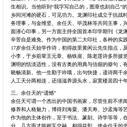
生相识。当他听到“我字写自己的，图章也刻自己”
乡间河滩的硬石，可见功力。龙渊印社成立于抗战
务理事，与金维坚、余任天、毕茂林等共同主事，
面潜心印事，另一方面主持全国首本印学期刊《龙
辛苦自是难免。作为中国的第二大印社，各种的实
17岁余任天始学作诗，初得故里黄闲云先生指点，
小李，于乡前辈王元章、杨铁崖、陈老莲诗多所披
渊明的恬淡适性，没有古奥的用典与佶倔的僻句，
晓畅清新。他一生勤于吟哦，出句快捷，遗诗两千余
人工天分两相连，还须滋养源头水，寂寞楼居四十年
三、余任天的“遗憾”
余任天可谓一个杰出的中国书画家，尽管生前不求
修养和人格魅力，博得刘海粟、潘天寿、沙孟海等
作为他的主体创作，至于书法、篆刻、诗学等等，
分。几方面才能相互交融、相得益彰，使余任天的