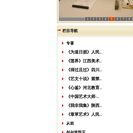
1
2
3
4
5
6
7
8
栏目导航
专著
《为道日损》人民..
《莲界》江西美术..
《得过且过》四川..
《艺文十说》紫禁..
《心鉴》河北教育..
《中国艺术大师-..
《我非我集》陕西..
《章草艺术》人民..
从前
创与造毁灭