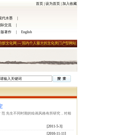
首页
|
设为首页
|
加入收藏
现代水墨
|
国际交流
|
出版著作
|
English
自默文化网 --- 国内个人最大的文化类门户型网站
定
，对 范 先生不同时期的绘画风格有所研究，对相
[2011-5-3]
[2010-11-11]