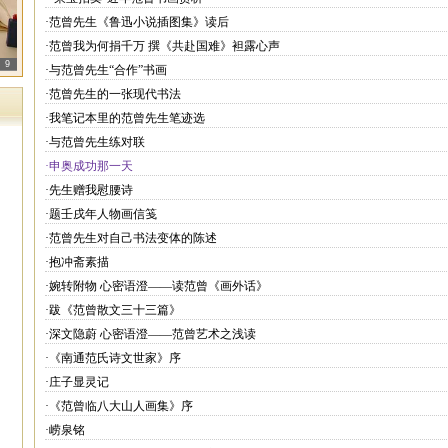
·范曾先生《鲁迅小说插图集》读后
·范曾我为何捐千万 撰《共赴国难》袒露心声
9
·与范曾先生“合作”书画
·范曾先生的一张现代书法
·我笔记本里的范曾先生笔迹选
·与范曾先生练对联
·申奥成功那一天
·先生赠我慰腰诗
·题壬戌年人物画信笺
·范曾先生对自己书法变体的陈述
·抱冲斋素描
·婉转附物 心密语澄——读范曾《画外话》
·跋《范曾散文三十三篇》
·深文隐蔚 心密语澄——范曾艺术之浅读
·《南通范氏诗文世家》序
·庄子显灵记
·《范曾临八大山人画集》序
·崂泉铭