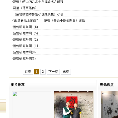
·范曾为崂山内九水十八潭命名之解读
·两篇《范五笔传》
·《范曾插图本鲁迅小说经典集》小引
·“敢遣春温上笔端”——范曾《鲁迅小说插图集》读后
·范曾研究举隅（6）
·范曾研究举隅（5）
·范曾研究举隅（2）
·范曾研究举隅（11）
·范曾研究举隅(0)
·范曾研究举隅(1)
首页
1
2
下一页
末页
图片推荐
视觉焦点