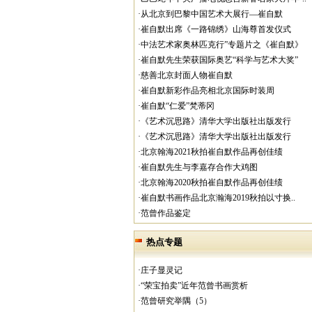
·从北京到巴黎中国艺术大展行—崔自默
·崔自默出席《一路锦绣》山海尊首发仪式
·中法艺术家奥林匹克行”专题片之《崔自默》
·崔自默先生荣获国际奥艺“科学与艺术大奖”
·慈善北京封面人物崔自默
·崔自默新彩作品亮相北京国际时装周
·崔自默“仁爱”梵蒂冈
·《艺术沉思路》清华大学出版社出版发行
·《艺术沉思路》清华大学出版社出版发行
·北京翰海2021秋拍崔自默作品再创佳绩
·崔自默先生与李嘉存合作大鸡图
·北京翰海2020秋拍崔自默作品再创佳绩
·崔自默书画作品北京瀚海2019秋拍以寸换..
·范曾作品鉴定
热点专题
·庄子显灵记
·“荣宝拍卖”近年范曾书画赏析
·范曾研究举隅（5）