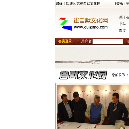
您好！欢迎阅览崔自默文化网
[登录]
[注
关于
书法
散文
会员登录
用户名:
您的位置：