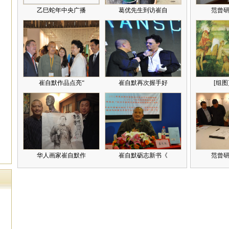
乙巳蛇年中央广播
葛优先生到访崔自
范曾研
崔自默作品点亮“
崔自默再次握手好
[组图
华人画家崔自默作
崔自默砺志新书《
范曾研