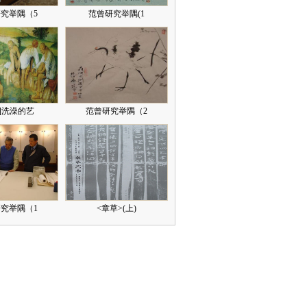
究举隅（5
范曾研究举隅(1
]洗澡的艺
范曾研究举隅（2
究举隅（1
<章草>(上)