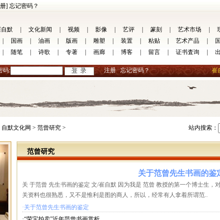
册]
忘记密码？
崔自默
|
文化新闻
|
视频
|
影像
|
艺评
|
篆刻
|
艺术市场
|
|
国画
|
油画
|
版画
|
雕塑
|
装置
|
粘贴
|
艺术产品
|
|
随笔
|
诗歌
|
专著
|
画廊
|
博客
|
留言
|
证书査询
|
密码:
注册
忘记密码？
崔
自默文化网 >
范曾研究 >
站内搜索：
范曾研究
关于范曾先生书画的鉴
关 于范曾 先生书画的鉴定 文/崔自默 因为我是 范曾 教授的第一个博士生
关资料也很熟悉，又不是惟利是图的商人，所以，经常有人拿着所谓范..
·关于范曾先生书画的鉴定
·“荣宝拍卖”近年范曾书画赏析