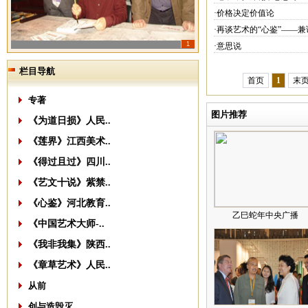
·价格决定价值论
·再谈艺术的“心鉴”——
1
·意思说
栏目导航
首页
1
末
专著
图片推荐
《为道日损》人民..
《莲界》江西美术..
《得过且过》四川..
《艺文十说》紫禁..
《心鉴》河北教育..
乙巳蛇年中央广播
《中国艺术大师-..
《我非我集》陕西..
《章草艺术》人民..
从前
创与造毁灭