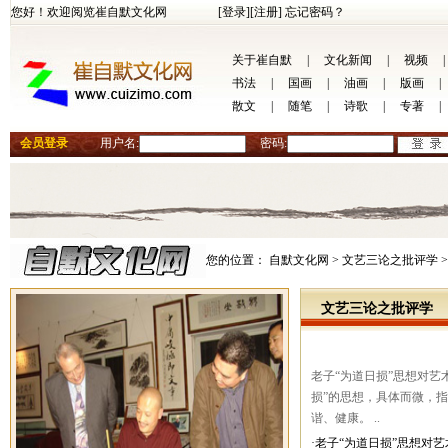
您好！欢迎阅览崔自默文化网
[登录]
[注册]
忘记密码？
关于崔自默
|
文化新闻
|
视频
|
书法
|
国画
|
油画
|
版画
|
散文
|
随笔
|
诗歌
|
专著
|
会员登录
用户名:
密码:
您的位置：
自默文化网 >
文艺三论之批评学 >
文艺三论之批评学
老子“为道日损”思想对艺
损”的思想，具体而微，
谐、健康。 ..
·老子“为道日损”思想对