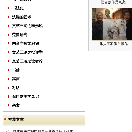
崔自默作品点亮“
书法史
洗澡的艺术
文艺三论之唯形说
范曾研究
同音字短文50篇
华人画家崔自默作
文艺三论之批评学
文艺三论之读者论
书信
寓言
对话
崔自默美学笔记
杂文
推荐文章
·乙巳蛇年中央广播电视总台新春名家大拜年-..