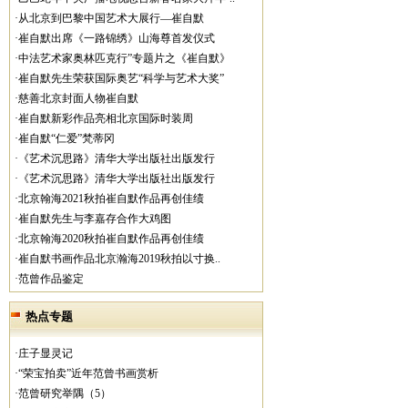
·从北京到巴黎中国艺术大展行—崔自默
·崔自默出席《一路锦绣》山海尊首发仪式
·中法艺术家奥林匹克行”专题片之《崔自默》
·崔自默先生荣获国际奥艺“科学与艺术大奖”
·慈善北京封面人物崔自默
·崔自默新彩作品亮相北京国际时装周
·崔自默“仁爱”梵蒂冈
·《艺术沉思路》清华大学出版社出版发行
·《艺术沉思路》清华大学出版社出版发行
·北京翰海2021秋拍崔自默作品再创佳绩
·崔自默先生与李嘉存合作大鸡图
·北京翰海2020秋拍崔自默作品再创佳绩
·崔自默书画作品北京瀚海2019秋拍以寸换..
·范曾作品鉴定
热点专题
·庄子显灵记
·“荣宝拍卖”近年范曾书画赏析
·范曾研究举隅（5）