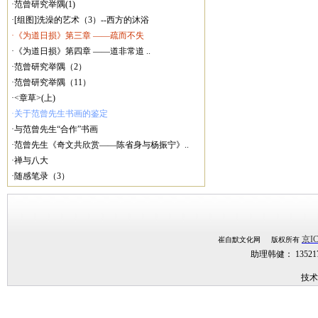
·范曾研究举隅(1)
·[组图]洗澡的艺术（3）--西方的沐浴
·《为道日损》第三章 ——疏而不失
·《为道日损》第四章 ——道非常道 ..
·范曾研究举隅（2）
·范曾研究举隅（11）
·<章草>(上)
·关于范曾先生书画的鉴定
·与范曾先生“合作”书画
·范曾先生《奇文共欣赏——陈省身与杨振宁》..
·禅与八大
·随感笔录（3）
京IC
崔自默文化网 版权所有
助理韩健： 1352
技术