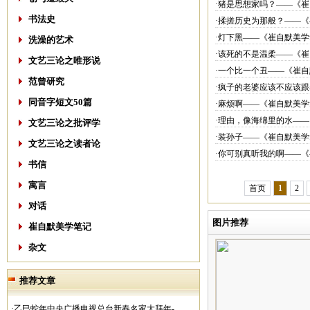
·猪是思想家吗？——《崔
书法史
·揉搓历史为那般？——
·灯下黑——《崔自默美学
洗澡的艺术
·该死的不是温柔——《崔
文艺三论之唯形说
·一个比一个丑——《崔自
范曾研究
·疯子的老婆应该不应该
同音字短文50篇
·麻烦啊——《崔自默美学
·理由，像海绵里的水——
文艺三论之批评学
·装孙子——《崔自默美学
文艺三论之读者论
·你可别真听我的啊——《
书信
寓言
首页
1
2
对话
图片推荐
崔自默美学笔记
杂文
推荐文章
·乙巳蛇年中央广播电视总台新春名家大拜年-..