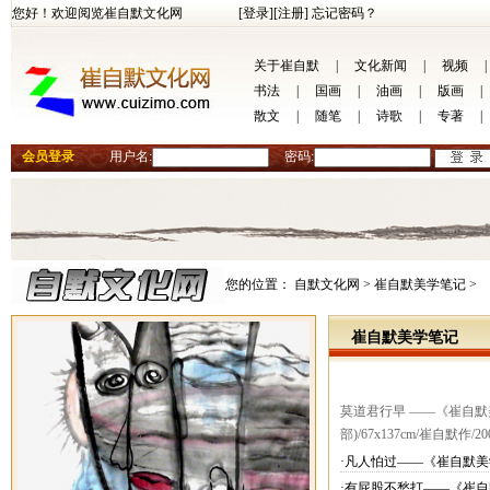
您好！欢迎阅览崔自默文化网
[登录]
[注册]
忘记密码？
关于崔自默
|
文化新闻
|
视频
|
书法
|
国画
|
油画
|
版画
|
散文
|
随笔
|
诗歌
|
专著
|
会员登录
用户名:
密码:
您的位置：
自默文化网 >
崔自默美学笔记 >
崔自默美学笔记
莫道君行早 ——《崔自默美
部)/67x137cm/崔自默作
·凡人怕过——《崔自默美
·有屁股不愁打——《崔自