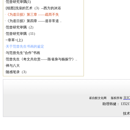
·范曾研究举隅(1)
·[组图]洗澡的艺术（3）--西方的沐浴
·《为道日损》第三章 ——疏而不失
·《为道日损》第四章 ——道非常道 ..
·范曾研究举隅（2）
·范曾研究举隅（11）
·<章草>(上)
·关于范曾先生书画的鉴定
·与范曾先生“合作”书画
·范曾先生《奇文共欣赏——陈省身与杨振宁》..
·禅与八大
·随感笔录（3）
京IC
崔自默文化网 版权所有
助理韩健： 1352
技术