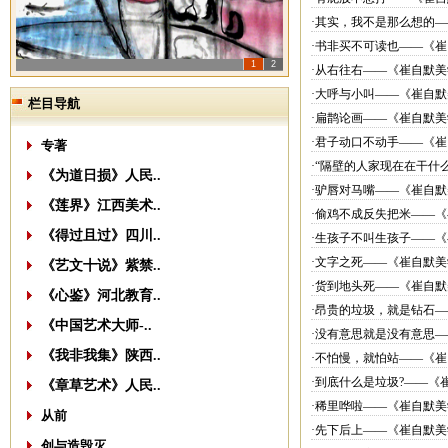
·其实，我不是那么想的
·书非买不可读也——《崔
1
2
·从右往右——《崔自默美
·大呼与小叫——《崔自默
栏目导航
·扁鹊论画——《崔自默美
·君子动口不动手——《崔
专著
·“隔壁的人家现在在干什
《为道日损》人民..
·驴唇对马嘴——《崔自默
《莲界》江西美术..
·偷鸡不成反失把米——
《得过且过》四川..
·生孩子不叫生孩子——《
·文字之死——《崔自默美
《艺文十说》紫禁..
·货到地头死——《崔自默
《心鉴》河北教育..
·昂贵的垃圾，就是钻石
《中国艺术大师-..
·没有意思就是没有意思
《我非我集》陕西..
·不怕慢，就怕站——《崔
·到底什么是垃圾?——《
《章草艺术》人民..
·稀里哗啦——《崔自默美
从前
·先下后上——《崔自默美
创与造毁灭