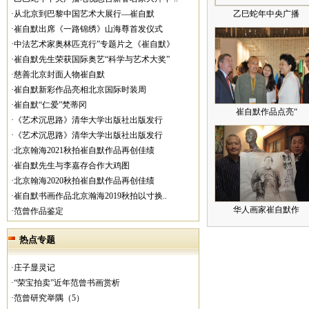
·从北京到巴黎中国艺术大展行—崔自默
乙巳蛇年中央广播
·崔自默出席《一路锦绣》山海尊首发仪式
·中法艺术家奥林匹克行”专题片之《崔自默》
·崔自默先生荣获国际奥艺“科学与艺术大奖”
·慈善北京封面人物崔自默
·崔自默新彩作品亮相北京国际时装周
·崔自默“仁爱”梵蒂冈
崔自默作品点亮“
·《艺术沉思路》清华大学出版社出版发行
·《艺术沉思路》清华大学出版社出版发行
·北京翰海2021秋拍崔自默作品再创佳绩
·崔自默先生与李嘉存合作大鸡图
·北京翰海2020秋拍崔自默作品再创佳绩
·崔自默书画作品北京瀚海2019秋拍以寸换..
华人画家崔自默作
·范曾作品鉴定
热点专题
·庄子显灵记
·“荣宝拍卖”近年范曾书画赏析
·范曾研究举隅（5）