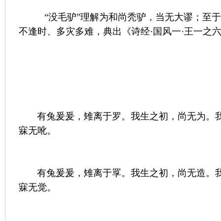
“没毛驴”理解为和尚秃驴，当无大谬；至于
不逢时、多灾多难，典出《诗经·国风一·王一之六
有兔爰爰，雉离于罗。我生之初，尚无为。
寐无吪。
有兔爰爰，雉离于罦。我生之初，尚无造。
寐无觉。