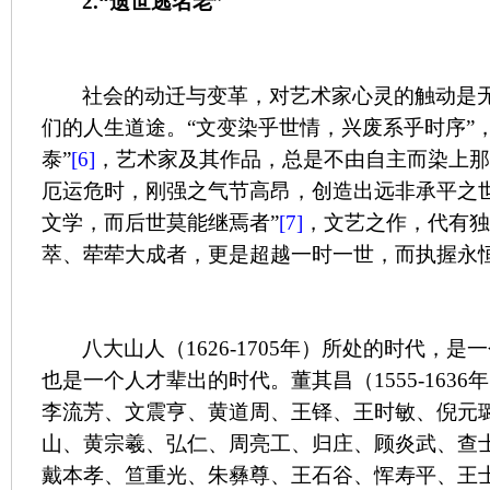
2.
“遗世逃名老”
社会的动迁与变革，对艺术家心灵的触动是
们的人生道途。“文变染乎世情，兴废系乎时序”
泰”
[6]
，艺术家及其作品，总是不由自主而染上那
厄运危时，刚强之气节高昂，创造出远非承平之
文学，而后世莫能继焉者”
[7]
，文艺之作，代有独
萃、荦荦大成者，更是超越一时一世，而执握永
八大山人（
1626-1705
年）所处的时代，是一
也是一个人才辈出的时代。董其昌（
1555-1636
年
李流芳、文震亨、黄道周、王铎、王时敏、倪元
山、黄宗羲、弘仁、周亮工、归庄、顾炎武、查
戴本孝、笪重光、朱彝尊、王石谷、恽寿平、王