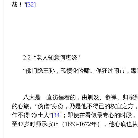
哉！”
[32]
2.2
“老人知意何堪涤”
“佛门隐王孙，孤愤化吟啸。佯狂过闹市，蹀
八大是一直彷徨着的，由剃发、参禅、归宗
的心旅。“伪僧”身份，乃是他不得已的权宜之方
作不得“净土人”
[34]
；即便在看似最专心的时段，
至
47
岁时师示寂止（
1653-1672
年），他心底也从