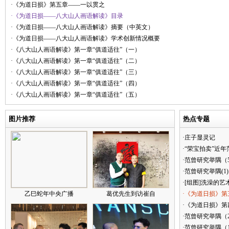
·《为道日损》第五章——一以贯之
·《为道日损——八大山人画语解读》目录
·《为道日损——八大山人画语解读》摘要（中英文）
·《为道日损——八大山人画语解读》学术创新情况概要
·《八大山人画语解读》第一章“俱道适往”（一）
·《八大山人画语解读》第一章“俱道适往”（二）
·《八大山人画语解读》第一章“俱道适往”（三）
·《八大山人画语解读》第一章“俱道适往”（四）
·《八大山人画语解读》第一章“俱道适往”（五）
图片推荐
热点专题
·庄子显灵记
·“荣宝拍卖”近
·范曾研究举隅（
·范曾研究举隅(1)
·[组图]洗澡的艺
乙巳蛇年中央广播
葛优先生到访崔自
·《为道日损》第
·《为道日损》第四
·范曾研究举隅（
·范曾研究举隅（