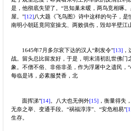
是，他彻底失望了。“岂知巢未暖，两鸟竞相啄
屋。”
[12]
八大题《飞鸟图》诗中这样的句子，是
南明小朝廷竟同室操戈、两败俱伤，毁却半壁江
1645
年
7
月多尔衮下达的汉人“剃发令”
[13]
，
战。留头总比留发好，于是，明末清初乱世佛门之
象。不僧不俗、非俗非圣，作为浮屠中之遗民，
每临是讳，必素服焚香，北
面挥涕”
[14]
。八大也无例外
[15]
，衡量得失
无奈之举、变通手段。“祸福淳淳”、“安危相易”
[1
生存。