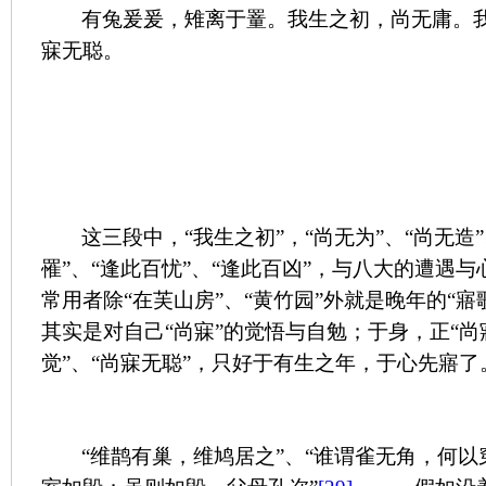
有兔爰爰，雉离于罿。我生之初，尚无庸。
寐无聪。
这三段中，“我生之初”，“尚无为”、“尚无造”
罹”、“逢此百忧”、“逢此百凶”，与八大的遭遇
常用者除“在芙山房”、“黄竹园”外就是晚年的“寤
其实是对自己“尚寐”的觉悟与自勉；于身，正“尚
觉”、“尚寐无聪”，只好于有生之年，于心先寤了
“维鹊有巢，维鸠居之”、“谁谓雀无角，何以