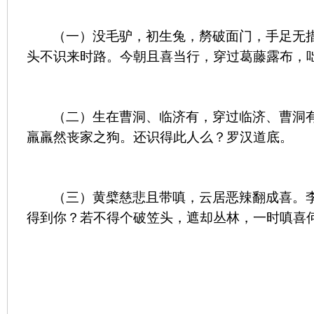
（一）没毛驴，初生兔，剺破面门，手足无
头不识来时路。今朝且喜当行，穿过葛藤露布，
（二）生在曹洞、临济有，穿过临济、曹洞
羸羸然丧家之狗。还识得此人么？罗汉道底。
（三）黄檗慈悲且带嗔，云居恶辣翻成喜。
得到你？若不得个破笠头，遮却丛林，一时嗔喜