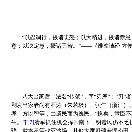
“以忍调行，摄诸恚怒；以大精进，摄诸懈怠
意；以决定慧，摄诸无智。”——《维摩诘经·方
八大出家后，法名“传綮”，字“刃庵”；“刃”
剃发出家者尚有石涛（朱若极）、弘仁（渐江）
孝、方以智等，由遗民而为逸民。“愧矣，微臣不
生。”
[17]
清军抓住机会挥师南下，明遗民仍不乏
骢、戴本孝等战死沙场，其他大家魁硕若恽南田