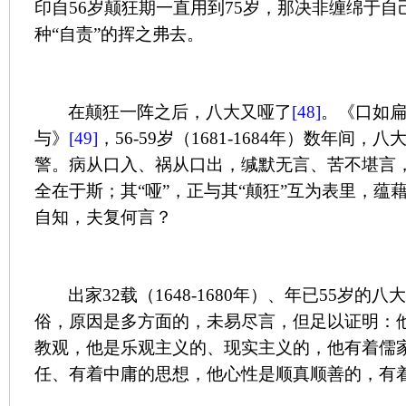
印自
56
岁颠狂期一直用到
75
岁，那决非缠绵于自
种“自责”的挥之弗去。
在颠狂一阵之后，八大又哑了
[48]
。《口如
与》
[49]
，
56-59
岁（
1681-1684
年）数年间，八
警。病从口入、祸从口出，缄默无言、苦不堪言
全在于斯；其“哑”，正与其“颠狂”互为表里，蕴
自知，夫复何言？
出家
32
载（
1648-1680
年）、年已
55
岁的八
俗，原因是多方面的，未易尽言，但足以证明：他
教观，他是乐观主义的、现实主义的，他有着儒
任、有着中庸的思想，他心性是顺真顺善的，有