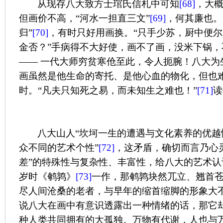
从现存八大致方士琯氏信札中可知
[68]
，大
但画价不高，“河水一担直三文”
[69]
，何其廉也。
归”
[70]
，有时只好用画换。“只手少苏，厨中便
金否？”手病得不大好使，画不了画，没米下锅
——
一代大师穷贫寒伧至此，令人扼腕！八大为
画虽然是他生命的寄托、是他心血的物化，但也
时。“凡夫只知死之易，而未知生之难也！”
[71]
读
八大山人“坎坷一生的遭遇与文化素养的优越
众不同的艺术个性”
[72]
，这矛盾，确切而言乃心
差”的特殊性与复杂性、丰富性，给八大的艺术
岁时《鹌鹑》
[73]
一作，那鹌鹑块然兀立、翘首
尽人间沧桑的老者，与早年的缩首缩脚的形象大
说八大在画中有意识透露出一种情绪的话，那它
种人类共同拥有的大孤独。万物有代谢，人也与