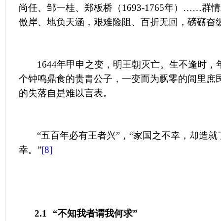
尚任、邹一桂、郑板桥（
1693-1765
年）……群情
傲岸、地负天涵，艰难险阻、百折无回，磅礴奋
1644
年甲申之变，明王朝灭亡。生不逢时，
个钟鸣鼎食的贵胄公子，一变而为飘零的闾里庶
的失落自是难以言表。
“五百年必有王者兴”，“家国之不幸，却造
幸。”
[8]
2.1
“不知我者谓我何求”