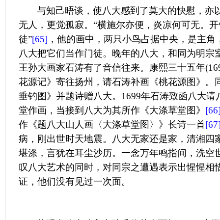
与知己晤谈，使八大感到了莫大的快慰，亦
无人，更觉孤寂。“横施尔亦便，炎凉何可无。
徒”
[65]
，他的画中，两只小鸟占据中央，是主角
八大把它们当作门徒。晚年的八大，和同为明宗
王孙大画家石涛有了音信往来。康熙三十五年
(16
花源记》寄往扬州，请石涛补画《桃花源图》。
垂钓图》并题诗赠八大。
1699
年石涛致函八大请
堂作画，当接到八大为其所作《大涤草堂图》
[66
作《题八大山人画〈大涤草堂图〉》长诗一首
[67
病，刚出世时天地震。八大无家还是家，清湘四
堪涤，言犹在耳尘沙历。一念万年鸣指间，洗空
叹八大艺术的同时，对同宗之遭遇表示出惺惺相
证，他们没有见过一次面。