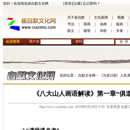
您好！欢迎阅览崔自默文化网
[登录]
[注册]
忘记密码？
关于崔自默
|
文化新闻
|
视频
|
书法
|
国画
|
油画
|
版画
|
散文
|
随笔
|
诗歌
|
专著
|
会员登录
用户名:
密码:
您的位置：
自默文化网 >
《为道日损》人民美
《八大山人画语解读》第一章“俱
http://www.cuizimo.com 2010年9月29日 9:39 文章来源