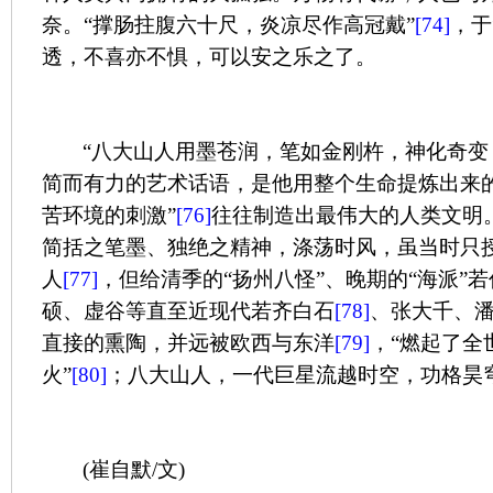
奈。“撑肠拄腹六十尺，炎凉尽作高冠戴”
[74]
，于
透，不喜亦不惧，可以安之乐之了。
“八大山人用墨苍润，笔如金刚杵，神化奇变
简而有力的艺术话语，是他用整个生命提炼出来
苦环境的刺激”
[76]
往往制造出最伟大的人类文明
简括之笔墨、独绝之精神，涤荡时风，虽当时只
人
[77]
，但给清季的“扬州八怪”、晚期的“海派”
硕、虚谷等直至近现代若齐白石
[78]
、张大千、
直接的熏陶，并远被欧西与东洋
[79]
，“燃起了全
火”
[80]
；八大山人，一代巨星流越时空，功格昊
(
崔自默
/
文
)