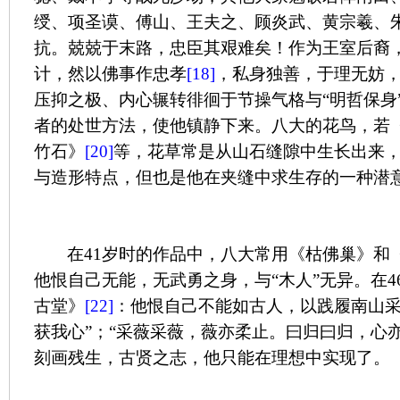
绶、项圣谟、傅山、王夫之、顾炎武、黄宗羲、
抗。兢兢于末路，忠臣其艰难矣！作为王室后裔
计，然以佛事作忠孝
[18]
，私身独善，于理无妨
压抑之极、内心辗转徘徊于节操气格与“明哲保身
者的处世方法，使他镇静下来。八大的花鸟，若
竹石》
[20]
等，花草常是从山石缝隙中生长出来
与造形特点，但也是他在夹缝中求生存的一种潜
在
41
岁时的作品中，八大常用《枯佛巢》和
他恨自己无能，无武勇之身，与“木人”无异。在
4
古堂》
[22]
：他恨自己不能如古人，以践履南山采
获我心”；“采薇采薇，薇亦柔止。曰归曰归，心亦
刻画残生，古贤之志，他只能在理想中实现了。