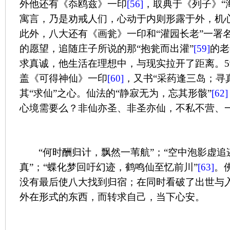
外他还有《忝鸥兹》一印
[56]
，取典于《列子》“
寓言，乃是劝戒人们，心动于内则形露于外，机
此外，八大还有《画瓮》一印和“灌园长老”一署
的愿望，追随庄子所说的那“抱瓮而出灌”
[59]
的老
求真诚，他生活在理想中，与现实拉开了距离。
5
盖《可得神仙》一印
[60]
，又书“采药逢三岛；寻
其“求仙”之心。仙法的“静寂无为，忘其形骸”
[62]
心境需要么？非仙亦圣、非圣亦仙，不私不营、
“何时酬归计，飘然一苇航”；“空中泡影虚
真”；“蝶化梦回吁幻迹，鹤鸣仙至忆前川”
[63]
。
没有最后使八大找到归宿；在同时看破了出世与
外在形式的东西，而转求自己，当下心安。