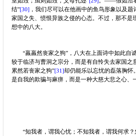
室如毁；虽则如毁，父母孔迩”
[29]
。——假如沿
结”
[30]
，我们尽可以在他画中的鱼鸟形象以及题
家国之失、愤恨异族之侵的心态。不过，那不是
想中的八大。
“羸羸然丧家之狗”，八大在上面诗中如此自
较于临济与曹洞之宗分，而是有自怜失去家国之
累然若丧家之狗”
[31]
却仍能乐以忘忧的磊落胸怀
是自我的欺骗与麻痹，而是一种大慈大悲之心、
“知我者，谓我心忧；不知我者，谓我何求？