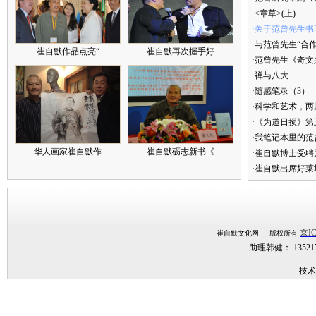
·<章草>(上)
·关于范曾先生书
·与范曾先生“合
崔自默作品点亮“
崔自默再次握手好
·范曾先生《奇文
·禅与八大
·随感笔录（3）
·科学和艺术，两
·《为道日损》
·我笔记本里的
华人画家崔自默作
崔自默砺志新书《
·崔自默博士受聘
·崔自默出席好莱
京IC
崔自默文化网 版权所有
助理韩健： 1352
技术