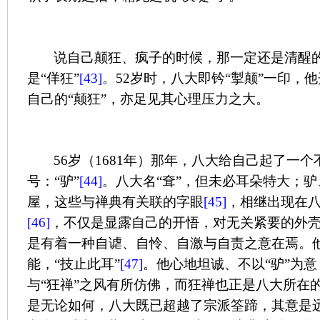
说自己颠狂、疯子的时候，那一定还是清醒
是“佯狂”
[43]
。
52
岁时，八大即钤“掣颠”一印，他
自己的“颠狂”，亦足见其心理压力之大。
56
岁（
1681
年）那年，八大给自己起了一个
号：“驴”
[44]
。八大名“耷”，但未必耳朵特大；
屋，这些与禅典有关联的字眼
[45]
，相继出现在
[46]
，不仅是显露自己的开悟，对无关紧要的外
是有着一种自谑、自怜、自激与自责之意在焉。
能，“技止此耳”
[47]
。他心地坦诚、不以“驴”为
与“狂禅”之风有所仿佛，而狂禅也正是八大所在
是无论如何，八大既已超越了宗派筌蹄，其意是远