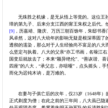
无殊胜之机缘，是无从悟上等觉的。这位王
璋的第九子、后来分支江西的甯王朱权之后代。
[9]
，历嘉靖、隆庆、万历三朝百馀年，朱邸书香
风卓然，这对八大幼年的影响无疑是根深蒂固了
透彻的濡染，那么对于人生经验尚不富足的八大
么坚定与执着。八大的父亲“亦工书画，名噪江右
国变后就故去了；本来“颖异绝伦”、“善诙谐、
四座”的八大，“承父志，亦喑哑”，点头摇头，手
而化为迟钝木讷，是万难的。
在妻与子俱亡后的次年，仅
23
岁（
1648
年）
正式剃度为僧；在此之前的三年间，八大虽已隐
处于观望态度，希冀着朱明王孙军队的反清胜利