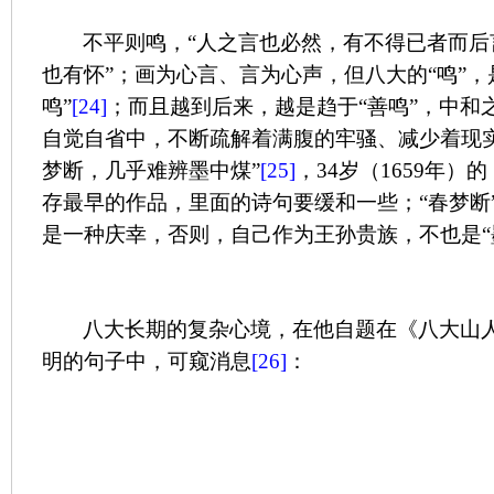
不平则鸣，“人之言也必然，有不得已者而后
也有怀”；画为心言、言为心声，但八大的“鸣”，
鸣”
[24]
；而且越到后来，越是趋于“善鸣”，中和
自觉自省中，不断疏解着满腹的牢骚、减少着现
梦断，几乎难辨墨中煤”
[25]
，
34
岁（
1659
年）的
存最早的作品，里面的诗句要缓和一些；“春梦断
是一种庆幸，否则，自己作为王孙贵族，不也是“
八大长期的复杂心境，在他自题在《八大山
明的句子中，可窥消息
[26]
：