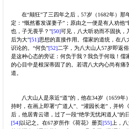
在“颠狂”了三四年之后，
57
岁（
1682
年）那
定：“慨然蓄发谋妻子”；原由之一便是有人劝他
也，子无畏乎？”
[50]
可见，八大听劝而不固执，
后为大”
[51]
思想的直接作用。儒家的道统，在八
识论的。“何负”
[52]
二字，为八大山人
57
岁即返俗
是这种心态的旁证：何负于我？我负于何哉！儒
的心目中是根深蒂固了的。若谓八大内心尚有痛
道。
八大山人是亲近“道”的，他在
34
岁（
1659
年
持时，在画上即署“广道人”、“灌园长老”，并钤
后，他居青云谱，过了一段“绝学无忧闲道人”的
[54]
以记之。在
67
岁所作《荷花》册页
[55]
上，八