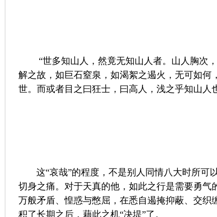
“世多知山人，然竟无知山人者。山人胸次
解之故，如巨石窒泉，如渴絮之遏火，无可如何
世。而或者目之曰狂士，曰高人，浅之乎知山人也
这“哀哉”的程度，不是别人同情八大时所可
切身之痛。对于天真的他，如此之行是需要勇气
万般矛盾、惶惑与憋屈，在悉自遏掩抑蔽、交织
积了长期之后，藉此之机“决堤”了。