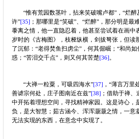
“惟有荒园数茎叶，拈来笑破嘴卢都”，“烂
许”
[35]
；那哪里是“笑破”、“烂醉”，那分明是
黍离之情，他一直隐忍着，他甚至尝试着在画中
岁时的《古梅图》，枝桠纵横，剑拔弩张，但读
了沉郁：“老得焚鱼扫虏尘”，何其倔崛；“和尚如
惑；“苦泪交千点”，则又何其苦楚
[36]
。
“大禅一粒粟，可吸四海水”
[37]
，“薄言万里
善谑宗何处，庄子图南近在兹”
[38]
；借助于禅、
中开拓着理想空间，寻找精神家园。这是诗心，
负，是大智慧；茹古涵今、浑浑灏灏之情，一意
无法实现的东西，在意念中实现了。