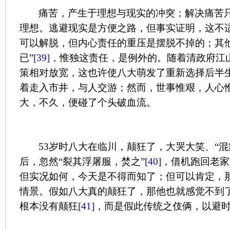
痛苦，产生于理想与现实的冲突；解决痛苦
理想。逃避现实是方便之路，但事实证明，这不
可以解脱，但内心责任的重压是摆脱不掉的；其他
已”
[39]
，惟独这责任，是例外的。随着清政府江
策相对放宽，这也许使八大萌发了重新选择后半
着走入市井，与人交游；然而，世事惟艰，人心
大，不久，便碰了个头破血流。
53
岁时八大在临川，颠狂了，大哭大笑、“混
后，忽然“裂其浮屠服，焚之”
[40]
，借机跑回老家
但实况如何，今天是不得而知了；但可以肯定，
情景。假如八大真的颠狂了，那他也就感觉不到
根本没有颠狂
[41]
，而是假此传统之伎俩，以避