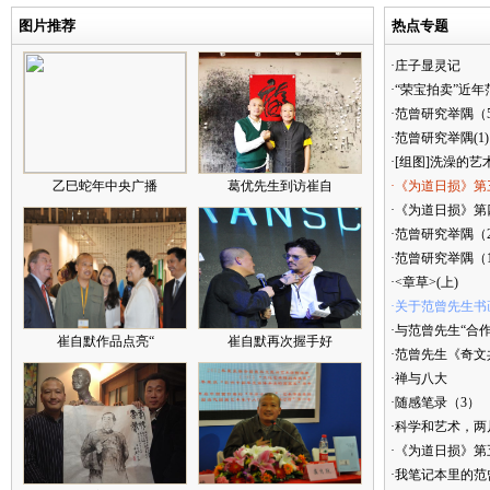
图片推荐
热点专题
·庄子显灵记
·“荣宝拍卖”近
·范曾研究举隅（
·范曾研究举隅(1)
·[组图]洗澡的艺
乙巳蛇年中央广播
葛优先生到访崔自
·《为道日损》第
·《为道日损》第四
·范曾研究举隅（
·范曾研究举隅（
·<章草>(上)
·关于范曾先生书
·与范曾先生“合
崔自默作品点亮“
崔自默再次握手好
·范曾先生《奇文
·禅与八大
·随感笔录（3）
·科学和艺术，两
·《为道日损》
·我笔记本里的