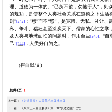
理、道德为一体的。“己所不欲，勿施于人”，则
的规劝，是使整个人类社会关系在道德之下生活得
则”
；“恕”而不“怒”，是宽博、无私、礼让
[242]
私、争斗、猖狂甚至涂炭天下。儒家的心性之学
及人类与地球面临的问题时，作用至巨
“自
[243]
。
己”
，人类好自为之。
[244]
(
崔自默
/
文
)
总共1页
1
上一篇：
《为道日损》人民美术出版社出版
下一篇：
《八大山人画语解读》第一章“俱道适往”（六）