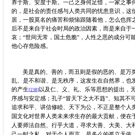
养于斯、安度于斯。一己之身何足惜，一家之事
的，是社会的责任感与人类共同的忧患意识，这
居，一股莫名的痛苦和烦恼跟随着他，怎么也挥
后不是来自于社会时局的政治因素，而是来自于
哀；“世间无常，国土危脆”，人性之恶的成分可
他心存危险感。
美是真的、善的，而丑则是假的恶的、是万
乱、是不和谐、是无秩序，这发生在自然界，也
的产生
以及仁、义、礼、乐等思想的提出，
[238]
序感与安定感；孔子“冒天下之大不韪”、知其不
追求和平、讲信修睦、天下为公，不正是整个人
国文化对世界人类未来求生存的最大贡献，便在于
人要师法自然、行乎大道，寻求大善、大美、大
己一时之私。对于个人而言，是多么的孤立无依