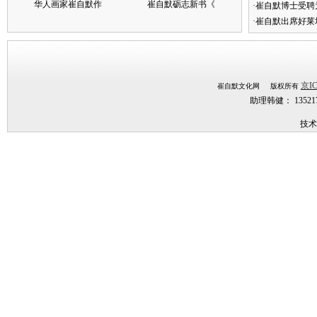
华人画家崔自默作
崔自默砺志新书《
·崔自默博士受聘
·崔自默出席好莱
京IC
崔自默文化网 版权所有
助理韩健： 1352
技术