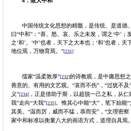
4
．致大中和
中国传统文化思想的精髓，是传统、是道德
曰“中和”：“喜、怒、哀、乐之未发，谓之‘中’
之‘和’。‘中’也者，天下之大本也；‘和’也者，
地位焉，万物育焉。”
[231]
儒家“温柔敦厚”
的诗教观，是中庸思想
[232]
善意的、有用的文艺观。“哀而不伤”，“过犹不及
义”
，正是借助于斯，以超脱一己之私，从仁
[234]
我”走向“大我”
。惟其心中能“大”，笔下始能
[235]
其美。“温而厉，威而不猛，恭而安”，“文理密察
家中和标准以衡量八大的画语方式，道理自具焉