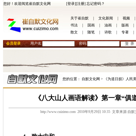
您好！欢迎阅览崔自默文化网
[登录]
[注册]
忘记密码？
关于崔自默
|
文化新闻
|
视频
|
书法
|
国画
|
油画
|
版画
|
散文
|
随笔
|
诗歌
|
专著
|
会员登录
用户名:
密码:
您的位置：
自默文化网 >
《为道日损》人民美
《八大山人画语解读》第一章“俱
http://www.cuizimo.com 2010年9月29日 10:35 文章来