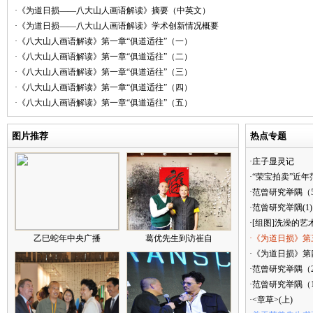
·《为道日损——八大山人画语解读》摘要（中英文）
·《为道日损——八大山人画语解读》学术创新情况概要
·《八大山人画语解读》第一章“俱道适往”（一）
·《八大山人画语解读》第一章“俱道适往”（二）
·《八大山人画语解读》第一章“俱道适往”（三）
·《八大山人画语解读》第一章“俱道适往”（四）
·《八大山人画语解读》第一章“俱道适往”（五）
图片推荐
热点专题
·庄子显灵记
·“荣宝拍卖”近
·范曾研究举隅（
·范曾研究举隅(1)
·[组图]洗澡的艺
乙巳蛇年中央广播
葛优先生到访崔自
·《为道日损》第
·《为道日损》第四
·范曾研究举隅（
·范曾研究举隅（
·<章草>(上)