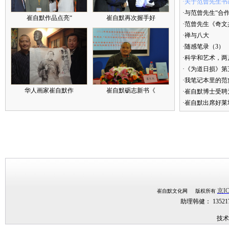
·关于范曾先生书
·与范曾先生“合
崔自默作品点亮“
崔自默再次握手好
·范曾先生《奇文
·禅与八大
·随感笔录（3）
·科学和艺术，两
·《为道日损》
·我笔记本里的
华人画家崔自默作
崔自默砺志新书《
·崔自默博士受聘
·崔自默出席好莱
京IC
崔自默文化网 版权所有
助理韩健： 1352
技术