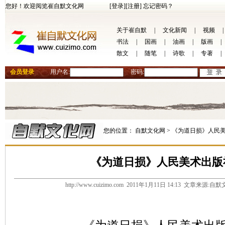
您好！欢迎阅览崔自默文化网
[登录]
[注册]
忘记密码？
关于崔自默
|
文化新闻
|
视频
|
书法
|
国画
|
油画
|
版画
|
散文
|
随笔
|
诗歌
|
专著
|
会员登录
用户名:
密码:
您的位置：
自默文化网 >
《为道日损》人民美
《为道日损》人民美术出版
http://www.cuizimo.com 2011年1月11日 14:13 文章来源