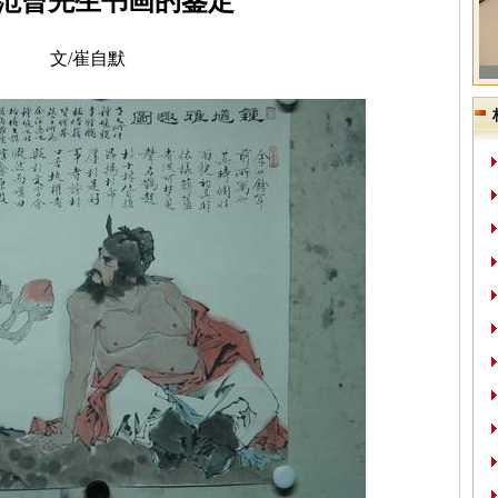
范曾
先生书画的鉴定
文/崔自默