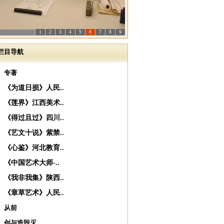
1
2
3
4
5
6
7
8
9
栏目导航
专著
《为道日损》人民..
《莲界》江西美术..
《得过且过》四川..
《艺文十说》紫禁..
《心鉴》河北教育..
《中国艺术大师-..
《我非我集》陕西..
《章草艺术》人民..
从前
创与造毁灭