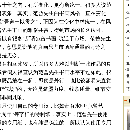
四十年之内，有所变化，更有所统一。很多人说范
·
·
是表象，其实，
范曾
先生的书画风格一直在变化，
·
“吾道一以贯之”，正因为在变化中求统一，在风
·
曾
先生书画的雅俗共赏，得到市场的长久认可。
·
以有很多“所谓范曾书画”流通于市场。
范曾
先生
·
·
”，意思是说他的真画只占市场流通量的万分之
·
也是无奈。
·
没有相互比较，所以很多人难以判断一张作品的真
·
·
或者偶人径直认为
范曾
先生书画水平不过如此、很
·
张赝品放在一起，即便是外行，也比较容易凭直觉
·
“气场”的，无论是笔墨力度、线条质量、细节变
·
都非同凡响。
画只使用自己的专用纸，比如带有水印“范曾艺
十周年”等字样的特制纸，事实上，
范曾
先生使用
谓的专用纸，也有纯是伪造的，所以认为使用专用