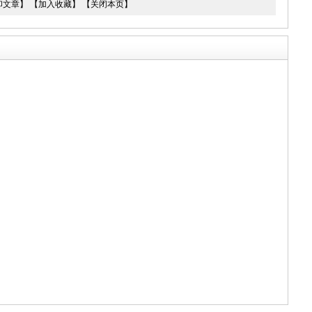
印文章】
【加入收藏】
【关闭本页】