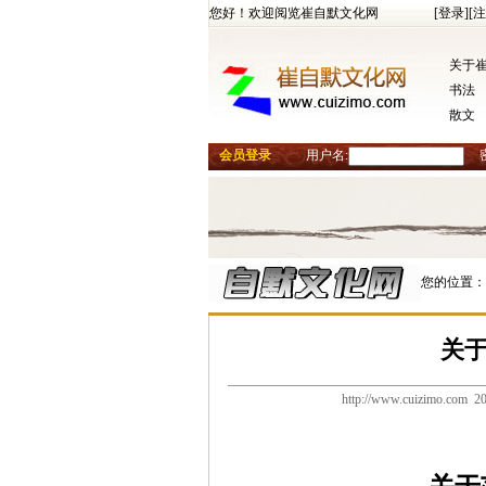
您好！欢迎阅览崔自默文化网
[登录]
[注
关于
书法
散文
会员登录
用户名:
您的位置：
关
http://www.cuizimo