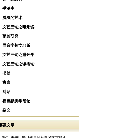
书法史
洗澡的艺术
文艺三论之唯形说
范曾研究
同音字短文50篇
文艺三论之批评学
文艺三论之读者论
书信
寓言
对话
崔自默美学笔记
杂文
推荐文章
乙巳蛇年中央广播电视总台新春名家大拜年-..