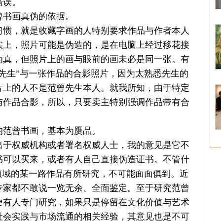
错误。
曾书画真伪的依据。
习惯，就是收藏字画的人特别要求作品与作者本人
实上，照片可能是伪造的，是在电脑上经过移花接
为真，但照片上的画与眼前的画未必是同一张。有
先生”与一张作品的合影照片，因为太熟悉先生的
片上的人不是
范曾
先生本人。就我所知，由于特定
与作品合影，所以，只要卖主特别强调作品带有合
的范曾书画，基本为赝品。
出于权威机构或者署名权威人士，我的意见是它不
书可以买来，或者有人自己直接伪造证书。不管什
领域的某一路作品有所研究，不可能面面俱到。近
专家都不敢说一览无余、全面鉴定。至于研究范曾
便有人专门研究，如果只是停留在文化价值与艺术
社会实践与市场流通的相关经验，其意见也是不可