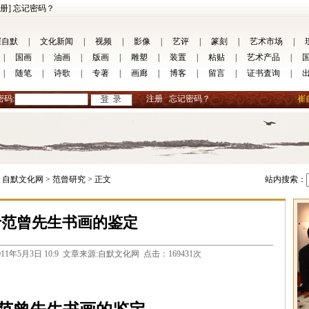
册]
忘记密码？
崔自默
|
文化新闻
|
视频
|
影像
|
艺评
|
篆刻
|
艺术市场
|
|
国画
|
油画
|
版画
|
雕塑
|
装置
|
粘贴
|
艺术产品
|
|
随笔
|
诗歌
|
专著
|
画廊
|
博客
|
留言
|
证书査询
|
密码:
注册
忘记密码？
崔
自默文化网 >
范曾研究 >
正文
站内搜索：
于范曾先生书画的鉴定
.com 2011年5月3日 10:9 文章来源:自默文化网 点击：169431次