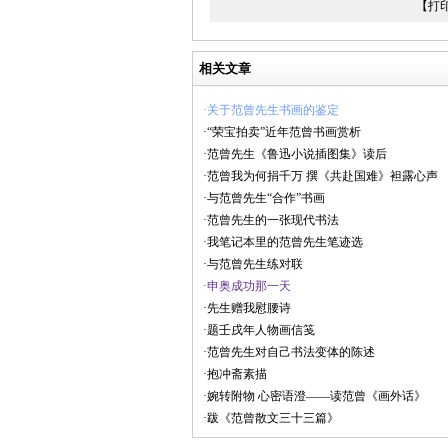
【打
相关文章
·关于范曾先生书画的鉴定
·“荣宝拍卖”近年范曾书画赏析
·范曾先生《鲁迅小说插图集》读后
·范曾我为何捐千万 撰《共赴国难》袒露心声
·与范曾先生“合作”书画
·范曾先生的一张现代书法
·我笔记本里的范曾先生笔迹选
·与范曾先生练对联
·申奥成功那一天
·先生赠我慰腰诗
·题壬戌年人物画信笺
·范曾先生对自己书法变体的陈述
·抱冲斋素描
·婉转附物 心密语澄——读范曾《画外话》
·跋《范曾散文三十三篇》