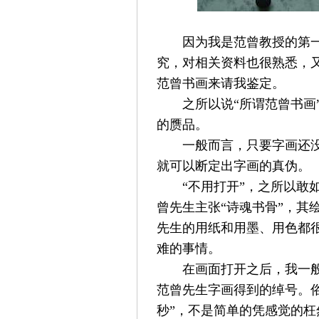
因为我是
范曾
教授的第
究，对相关资料也很熟悉，
范曾书画来请我鉴定。
之所以说“所谓范曾书画
的赝品。
一般而言，只要字画还
就可以断定出字画的真伪。
“不用打开”，之所以敢
曾
先生主张“诗魂书骨”，其
先生的用纸和用墨、用色都
难的事情。
在画面打开之后，我一般
范曾
先生字画得到的绰号。
秒”，不是简单的凭感觉的