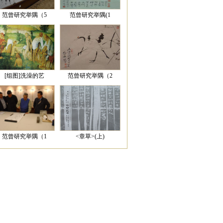
范曾研究举隅（5
范曾研究举隅(1
[组图]洗澡的艺
范曾研究举隅（2
范曾研究举隅（1
<章草>(上)