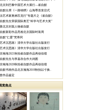
从北京到巴黎中国艺术大展行—崔自默
崔自默出席《一路锦绣》山海尊首发仪式
中法艺术家奥林匹克行”专题片之《崔自默》
崔自默先生荣获国际奥艺“科学与艺术大奖”
慈善北京封面人物崔自默
崔自默新彩作品亮相北京国际时装周
崔自默“仁爱”梵蒂冈
《艺术沉思路》清华大学出版社出版发行
《艺术沉思路》清华大学出版社出版发行
北京翰海2021秋拍崔自默作品再创佳绩
崔自默先生与李嘉存合作大鸡图
北京翰海2020秋拍崔自默作品再创佳绩
崔自默书画作品北京瀚海2019秋拍以寸换..
范曾作品鉴定
视觉焦点