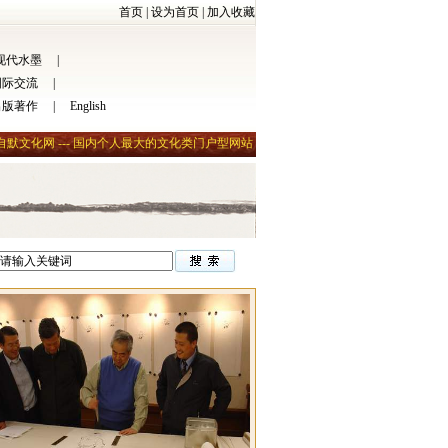
首页
|
设为首页
|
加入收藏
现代水墨
|
国际交流
|
出版著作
|
English
自默文化网 --- 国内个人最大的文化类门户型网站