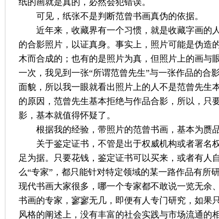
纸的画就是真的，必然会犯错误。
可见，纸张不是判断范曾书画真伪的依据。
近年来，收藏界有一个习惯，就是收藏字画的
的合影照片，以证真身。事实上，照片可能是伪造
木而合成的；也有的是照片为真，但照片上的画与
一次，我见到一张“所谓
范曾
先生”与一张作品的合
面貌，所以我一眼就看出照片上的人不是
范曾
先生
的原因，
范曾
先生基本拒绝与作品合影，所以，只
影，基本就值得怀疑了。
根据我的经验，带照片的范曾书画，基本为赝
关于鉴定证书，不管是出于权威机构或者署名
足为据。只要花钱，鉴定证书可以买来，或者有人
么“专家”，都只能针对特定领域的某一路作品有所
现代书画大家很多，哪一个专家都不敢说一览无余
书画的专家，寥寥无几，即便有人专门研究，如果
风格的阐述上，没有丰富的社会实践与市场流通的