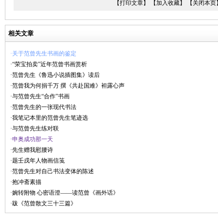
【打印文章】
【加入收藏】
【关闭本页
相关文章
·关于范曾先生书画的鉴定
·“荣宝拍卖”近年范曾书画赏析
·范曾先生《鲁迅小说插图集》读后
·范曾我为何捐千万 撰《共赴国难》袒露心声
·与范曾先生“合作”书画
·范曾先生的一张现代书法
·我笔记本里的范曾先生笔迹选
·与范曾先生练对联
·申奥成功那一天
·先生赠我慰腰诗
·题壬戌年人物画信笺
·范曾先生对自己书法变体的陈述
·抱冲斋素描
·婉转附物 心密语澄——读范曾《画外话》
·跋《范曾散文三十三篇》