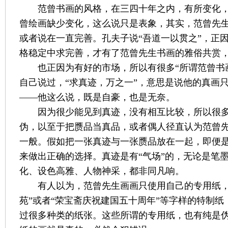
范曾书画的风格，在三四十年之内，有所变化
曾绘画缺少变化，这么说只是表象，其实，
范曾
先
或者说在一直完善。孔夫子说“吾道一以贯之”，正
格稳定中求完善，才有了
范曾
先生书画的雅俗共赏
也正因为有好的市场，所以有很多“所谓范曾书
自己说过，“求真迹，万之一”，意思是说他的真画
——他这么说，既是自豪，也是无奈。
因为很少能见到真迹，没有相互比较，所以很
伪，以至于把赝品当真品，或者偶人径直认为
范曾
一般。假如把一张真迹与一张赝品放在一起，即便
来做出正确的选择。真迹是有“气场”的，无论是笔
化、设色高雅、人物神采，都非同凡响。
有人以为，
范曾
先生画画只使用自己的专用纸，
苑”或者“荣宝斋庆祝建国五十周年”等字样的特制纸
过很多种类的纸张。这些所谓的专用纸，也有纯是