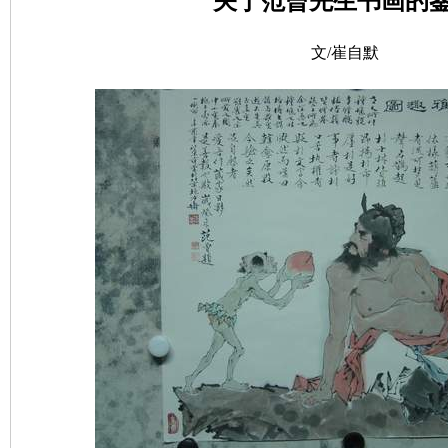
关
于范曾
先生书画的
文/崔自默