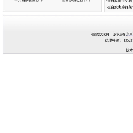
华人画家崔自默作
崔自默砺志新书《
·崔自默博士受聘
·崔自默出席好莱
京IC
崔自默文化网 版权所有
助理韩健： 1352
技术