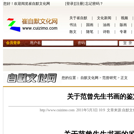
您好！欢迎阅览崔自默文化网
[登录]
[注册]
忘记密码？
关于崔自默
|
文化新闻
|
视频
|
书法
|
国画
|
油画
|
版画
|
散文
|
随笔
|
诗歌
|
专著
|
会员登录
用户名:
密码:
您的位置：
自默文化网 >
范曾研究 >
正文
关于范曾先生书画的鉴
http://www.cuizimo.com 2011年5月3日 10:9 文章来源: