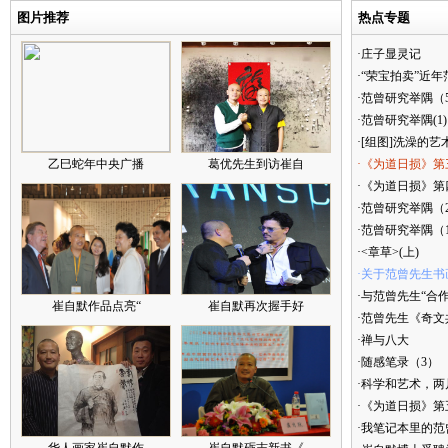
图片推荐
热点专题
·庄子显灵记
·“荣宝拍卖”近
·范曾研究举隅（
·范曾研究举隅(1)
·[组图]洗澡的艺
乙巳蛇年中央广播
葛优先生到访崔自
·《为道日损》第
·《为道日损》第四
·范曾研究举隅（
·范曾研究举隅（
·<章草>(上)
·关于范曾先生书
·与范曾先生“合
崔自默作品点亮“
崔自默再次握手好
·范曾先生《奇文
·禅与八大
·随感笔录（3）
·科学和艺术，两
·《为道日损》
·我笔记本里的