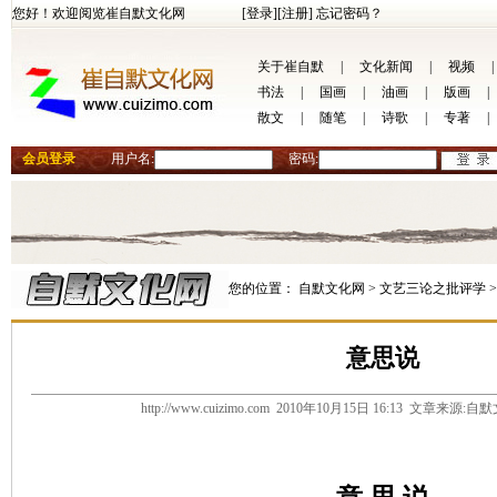
您好！欢迎阅览崔自默文化网
[登录]
[注册]
忘记密码？
关于崔自默
|
文化新闻
|
视频
|
书法
|
国画
|
油画
|
版画
|
散文
|
随笔
|
诗歌
|
专著
|
会员登录
用户名:
密码:
您的位置：
自默文化网 >
文艺三论之批评学 
意思说
http://www.cuizimo.com 2010年10月15日 16:13 文章来