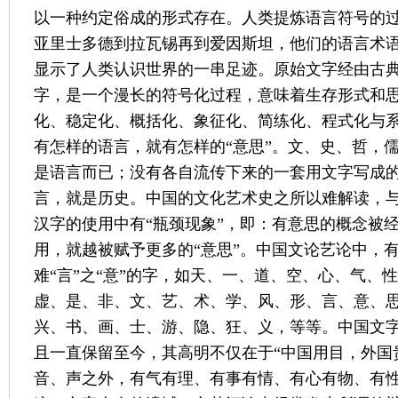
以一种约定俗成的形式存在。人类提炼语言符号的
亚里士多德到拉瓦锡再到爱因斯坦，他们的语言术
显示了人类认识世界的一串足迹。原始文字经由古
字，是一个漫长的符号化过程，意味着生存形式和
化、稳定化、概括化、象征化、简练化、程式化与
有怎样的语言，就有怎样的“意思”。文、史、哲，
是语言而已；没有各自流传下来的一套用文字写成
言，就是历史。中国的文化艺术史之所以难解读，
汉字的使用中有“瓶颈现象”，即：有意思的概念被
用，就越被赋予更多的“意思”。中国文论艺论中，
难“言”之“意”的字，如天、一、道、空、心、气、
虚、是、非、文、艺、术、学、风、形、言、意、
兴、书、画、士、游、隐、狂、义，等等。中国文
且一直保留至今，其高明不仅在于“中国用目，外国
音、声之外，有气有理、有事有情、有心有物、有