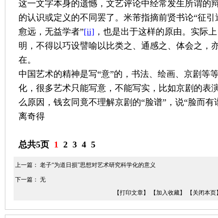
这一文字本身的遗憾，文艺评论中经常发生所谓的
的认识或定义的不同罢了。米芾指摘前贤书论“征引
愈远，无益学者”
[ii]
，也是出于这样的原由。实际上
明，不得以巧设譬喻以比类之、通感之、体会之，
在。
中国艺术的精神是写“意”的，书法、绘画、京剧等
化，很多艺术只能写意，不能写实，比如京剧的表
么原因，钱玄同竟不理解京剧的“脸谱”，说“脸而
离奇得
总共5页
1
2
3
4
5
上一篇：
老子“为道日损”思想对艺术研究科学化的意义
下一篇： 无
【打印文章】
【加入收藏】
【关闭本页