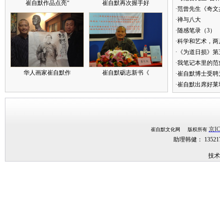
崔自默作品点亮“
崔自默再次握手好
·范曾先生《奇文
·禅与八大
·随感笔录（3）
·科学和艺术，两
·《为道日损》
·我笔记本里的
华人画家崔自默作
崔自默砺志新书《
·崔自默博士受聘
·崔自默出席好莱
京IC
崔自默文化网 版权所有
助理韩健： 1352
技术